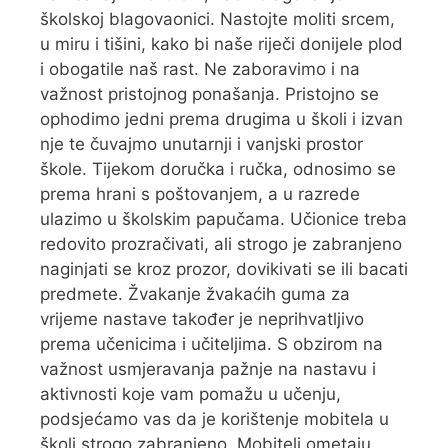
školskoj blagovaonici. Nastojte moliti srcem,
u miru i tišini, kako bi naše riječi donijele plod
i obogatile naš rast. Ne zaboravimo i na
važnost pristojnog ponašanja. Pristojno se
ophodimo jedni prema drugima u školi i izvan
nje te čuvajmo unutarnji i vanjski prostor
škole. Tijekom doručka i ručka, odnosimo se
prema hrani s poštovanjem, a u razrede
ulazimo u školskim papučama. Učionice treba
redovito prozračivati, ali strogo je zabranjeno
naginjati se kroz prozor, dovikivati se ili bacati
predmete. Žvakanje žvakaćih guma za
vrijeme nastave također je neprihvatljivo
prema učenicima i učiteljima. S obzirom na
važnost usmjeravanja pažnje na nastavu i
aktivnosti koje vam pomažu u učenju,
podsjećamo vas da je korištenje mobitela u
školi strogo zabranjeno. Mobiteli ometaju