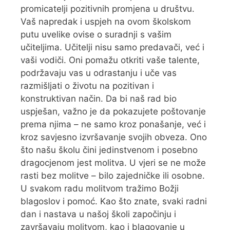
promicatelji pozitivnih promjena u društvu.
Vaš napredak i uspjeh na ovom školskom
putu uvelike ovise o suradnji s vašim
učiteljima. Učitelji nisu samo predavači, već i
vaši vodiči. Oni pomažu otkriti vaše talente,
podržavaju vas u odrastanju i uče vas
razmišljati o životu na pozitivan i
konstruktivan način. Da bi naš rad bio
uspješan, važno je da pokazujete poštovanje
prema njima – ne samo kroz ponašanje, već i
kroz savjesno izvršavanje svojih obveza. Ono
što našu školu čini jedinstvenom i posebno
dragocjenom jest molitva. U vjeri se ne može
rasti bez molitve – bilo zajedničke ili osobne.
U svakom radu molitvom tražimo Božji
blagoslov i pomoć. Kao što znate, svaki radni
dan i nastava u našoj školi započinju i
završavaju molitvom, kao i blagovanje u