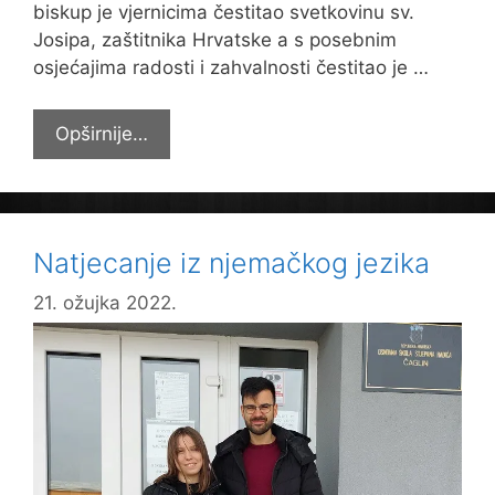
biskup je vjernicima čestitao svetkovinu sv.
Josipa, zaštitnika Hrvatske a s posebnim
osjećajima radosti i zahvalnosti čestitao je …
Proslava
Opširnije…
sv.
Josipa
–
zaštitnika
Natjecanje iz njemačkog jezika
Katoličke
osnovne
21. ožujka 2022.
škole
u
Požegi