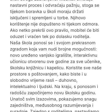
nastavni proces i odvraćaju pažnju, stoga se
tijekom boravka u školi moraju držati
isključeni i spremljeni u torbe. Njihovo
korištenje nije dopušteno ni tijekom odmora.
Ako netko prekrši ovo pravilo, mobitel će biti
oduzet i vraćen tek po dolasku roditelja.
Naša škola ponosi se i svojom prekrasnom
zgradom koja vam nudi brojne mogućnosti:
novo uređeno vanjsko igralište, interaktivnu
učionicu otvorenu ove godine za sve učenike,
školsku knjižnicu i kapelicu. Koristite sve naše
prostore s poštovanjem, kako biste i u
slobodno vrijeme rasli – duhovno,
intelektualno i ljudski. Na kraju, s ponosom i
radošću započinjemo novu školsku godinu.
Unatoč svim izazovima, pokazujemo snagu
zajedništva, međusobnog razumijevanja i
suradnje. Zajedno s roditeljima, nastavljamo