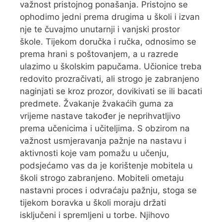
važnost pristojnog ponašanja. Pristojno se
ophodimo jedni prema drugima u školi i izvan
nje te čuvajmo unutarnji i vanjski prostor
škole. Tijekom doručka i ručka, odnosimo se
prema hrani s poštovanjem, a u razrede
ulazimo u školskim papučama. Učionice treba
redovito prozračivati, ali strogo je zabranjeno
naginjati se kroz prozor, dovikivati se ili bacati
predmete. Žvakanje žvakaćih guma za
vrijeme nastave također je neprihvatljivo
prema učenicima i učiteljima. S obzirom na
važnost usmjeravanja pažnje na nastavu i
aktivnosti koje vam pomažu u učenju,
podsjećamo vas da je korištenje mobitela u
školi strogo zabranjeno. Mobiteli ometaju
nastavni proces i odvraćaju pažnju, stoga se
tijekom boravka u školi moraju držati
isključeni i spremljeni u torbe. Njihovo