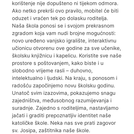
korištenje nije dopušteno ni tijekom odmora.
Ako netko prekrši ovo pravilo, mobitel će biti
oduzet i vraćen tek po dolasku roditelja.
Naša škola ponosi se i svojom prekrasnom
zgradom koja vam nudi brojne mogućnosti:
novo uređeno vanjsko igralište, interaktivnu
učionicu otvorenu ove godine za sve učenike,
školsku knjižnicu i kapelicu. Koristite sve naše
prostore s poštovanjem, kako biste i u
slobodno vrijeme rasli – duhovno,
intelektualno i ljudski. Na kraju, s ponosom i
radošću započinjemo novu školsku godinu.
Unatoč svim izazovima, pokazujemo snagu
zajedništva, međusobnog razumijevanja i
suradnje. Zajedno s roditeljima, nastavljamo
jačati i graditi prepoznatljiv identitet naše
katoličke škole. Neka nas sve prati zagovor
sv. Josipa, zaštitnika naše škole.