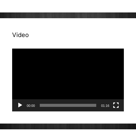
Video
Reproduktor
videozapisa
00:00
01:16