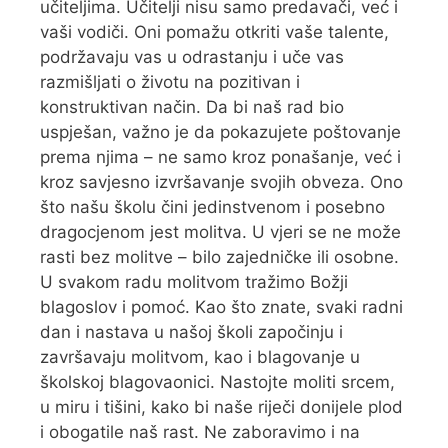
učiteljima. Učitelji nisu samo predavači, već i
vaši vodiči. Oni pomažu otkriti vaše talente,
podržavaju vas u odrastanju i uče vas
razmišljati o životu na pozitivan i
konstruktivan način. Da bi naš rad bio
uspješan, važno je da pokazujete poštovanje
prema njima – ne samo kroz ponašanje, već i
kroz savjesno izvršavanje svojih obveza. Ono
što našu školu čini jedinstvenom i posebno
dragocjenom jest molitva. U vjeri se ne može
rasti bez molitve – bilo zajedničke ili osobne.
U svakom radu molitvom tražimo Božji
blagoslov i pomoć. Kao što znate, svaki radni
dan i nastava u našoj školi započinju i
završavaju molitvom, kao i blagovanje u
školskoj blagovaonici. Nastojte moliti srcem,
u miru i tišini, kako bi naše riječi donijele plod
i obogatile naš rast. Ne zaboravimo i na