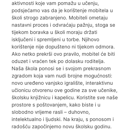
aktivnosti koje vam pomažu u učenju,
podsjećamo vas da je korištenje mobitela u
školi strogo zabranjeno. Mobiteli ometaju
nastavni proces i odvraćaju pažnju, stoga se
tijekom boravka u školi moraju držati
isključeni i spremljeni u torbe. Njihovo
korištenje nije dopušteno ni tijekom odmora.
Ako netko prekrši ovo pravilo, mobitel će biti
oduzet i vraćen tek po dolasku roditelja.
Naša škola ponosi se i svojom prekrasnom
zgradom koja vam nudi brojne mogućnosti:
novo uređeno vanjsko igralište, interaktivnu
učionicu otvorenu ove godine za sve učenike,
školsku knjižnicu i kapelicu. Koristite sve naše
prostore s poštovanjem, kako biste i u
slobodno vrijeme rasli – duhovno,
intelektualno i ljudski. Na kraju, s ponosom i
radošću započinjemo novu školsku godinu.