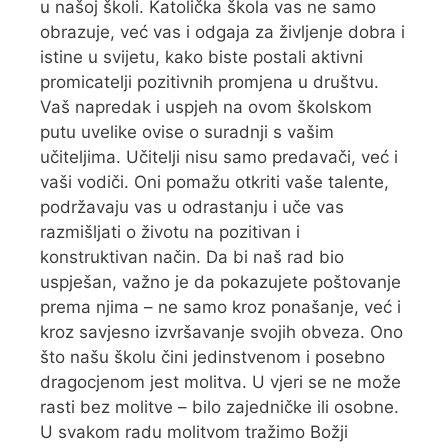
u našoj školi. Katolička škola vas ne samo
obrazuje, već vas i odgaja za življenje dobra i
istine u svijetu, kako biste postali aktivni
promicatelji pozitivnih promjena u društvu.
Vaš napredak i uspjeh na ovom školskom
putu uvelike ovise o suradnji s vašim
učiteljima. Učitelji nisu samo predavači, već i
vaši vodiči. Oni pomažu otkriti vaše talente,
podržavaju vas u odrastanju i uče vas
razmišljati o životu na pozitivan i
konstruktivan način. Da bi naš rad bio
uspješan, važno je da pokazujete poštovanje
prema njima – ne samo kroz ponašanje, već i
kroz savjesno izvršavanje svojih obveza. Ono
što našu školu čini jedinstvenom i posebno
dragocjenom jest molitva. U vjeri se ne može
rasti bez molitve – bilo zajedničke ili osobne.
U svakom radu molitvom tražimo Božji