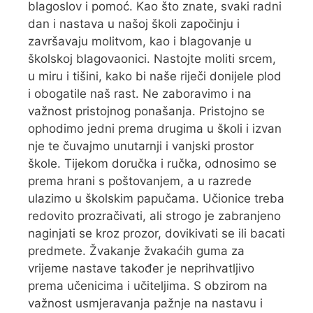
blagoslov i pomoć. Kao što znate, svaki radni
dan i nastava u našoj školi započinju i
završavaju molitvom, kao i blagovanje u
školskoj blagovaonici. Nastojte moliti srcem,
u miru i tišini, kako bi naše riječi donijele plod
i obogatile naš rast. Ne zaboravimo i na
važnost pristojnog ponašanja. Pristojno se
ophodimo jedni prema drugima u školi i izvan
nje te čuvajmo unutarnji i vanjski prostor
škole. Tijekom doručka i ručka, odnosimo se
prema hrani s poštovanjem, a u razrede
ulazimo u školskim papučama. Učionice treba
redovito prozračivati, ali strogo je zabranjeno
naginjati se kroz prozor, dovikivati se ili bacati
predmete. Žvakanje žvakaćih guma za
vrijeme nastave također je neprihvatljivo
prema učenicima i učiteljima. S obzirom na
važnost usmjeravanja pažnje na nastavu i