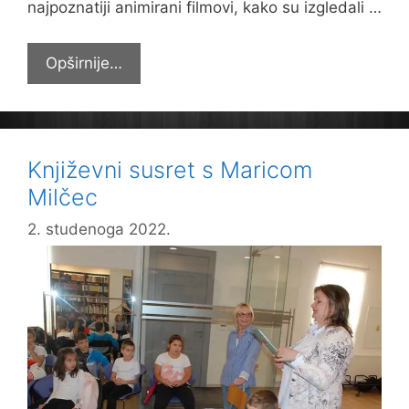
najpoznatiji animirani filmovi, kako su izgledali …
Svjetski
Opširnije…
dan
animiranog
filma
Književni susret s Maricom
Milčec
2. studenoga 2022.