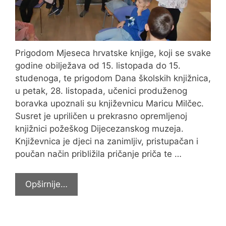
Prigodom Mjeseca hrvatske knjige, koji se svake
godine obilježava od 15. listopada do 15.
studenoga, te prigodom Dana školskih knjižnica,
u petak, 28. listopada, učenici produženog
boravka upoznali su književnicu Maricu Milčec.
Susret je upriličen u prekrasno opremljenoj
knjižnici požeškog Dijecezanskog muzeja.
Književnica je djeci na zanimljiv, pristupačan i
poučan način približila pričanje priča te …
Književni
Opširnije…
susret
s
Maricom