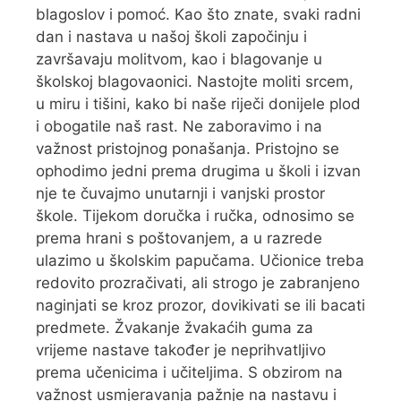
blagoslov i pomoć. Kao što znate, svaki radni
dan i nastava u našoj školi započinju i
završavaju molitvom, kao i blagovanje u
školskoj blagovaonici. Nastojte moliti srcem,
u miru i tišini, kako bi naše riječi donijele plod
i obogatile naš rast. Ne zaboravimo i na
važnost pristojnog ponašanja. Pristojno se
ophodimo jedni prema drugima u školi i izvan
nje te čuvajmo unutarnji i vanjski prostor
škole. Tijekom doručka i ručka, odnosimo se
prema hrani s poštovanjem, a u razrede
ulazimo u školskim papučama. Učionice treba
redovito prozračivati, ali strogo je zabranjeno
naginjati se kroz prozor, dovikivati se ili bacati
predmete. Žvakanje žvakaćih guma za
vrijeme nastave također je neprihvatljivo
prema učenicima i učiteljima. S obzirom na
važnost usmjeravanja pažnje na nastavu i