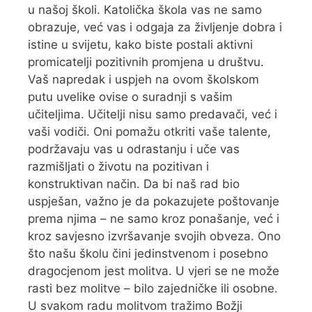
u našoj školi. Katolička škola vas ne samo
obrazuje, već vas i odgaja za življenje dobra i
istine u svijetu, kako biste postali aktivni
promicatelji pozitivnih promjena u društvu.
Vaš napredak i uspjeh na ovom školskom
putu uvelike ovise o suradnji s vašim
učiteljima. Učitelji nisu samo predavači, već i
vaši vodiči. Oni pomažu otkriti vaše talente,
podržavaju vas u odrastanju i uče vas
razmišljati o životu na pozitivan i
konstruktivan način. Da bi naš rad bio
uspješan, važno je da pokazujete poštovanje
prema njima – ne samo kroz ponašanje, već i
kroz savjesno izvršavanje svojih obveza. Ono
što našu školu čini jedinstvenom i posebno
dragocjenom jest molitva. U vjeri se ne može
rasti bez molitve – bilo zajedničke ili osobne.
U svakom radu molitvom tražimo Božji