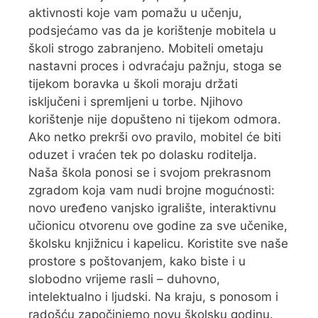
aktivnosti koje vam pomažu u učenju,
podsjećamo vas da je korištenje mobitela u
školi strogo zabranjeno. Mobiteli ometaju
nastavni proces i odvraćaju pažnju, stoga se
tijekom boravka u školi moraju držati
isključeni i spremljeni u torbe. Njihovo
korištenje nije dopušteno ni tijekom odmora.
Ako netko prekrši ovo pravilo, mobitel će biti
oduzet i vraćen tek po dolasku roditelja.
Naša škola ponosi se i svojom prekrasnom
zgradom koja vam nudi brojne mogućnosti:
novo uređeno vanjsko igralište, interaktivnu
učionicu otvorenu ove godine za sve učenike,
školsku knjižnicu i kapelicu. Koristite sve naše
prostore s poštovanjem, kako biste i u
slobodno vrijeme rasli – duhovno,
intelektualno i ljudski. Na kraju, s ponosom i
radošću započinjemo novu školsku godinu.