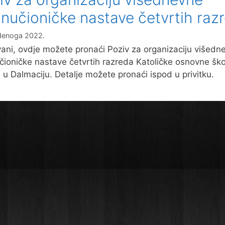
anučioničke nastave četvrtih raz
denoga 2022.
ani, ovdje možete pronaći Poziv za organizaciju višedn
čioničke nastave četvrtih razreda Katoličke osnovne ško
 u Dalmaciju. Detalje možete pronaći ispod u privitku.