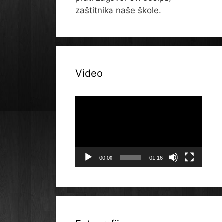
zaštitnika naše škole.
Video
Reproduktor
videozapisa
00:00
01:16