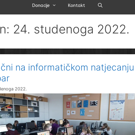
Pretraži
Donacije
Kontakt
n: 24. studenoga 2022.
ični na informatičkom natjecanju
ar
denoga 2022.