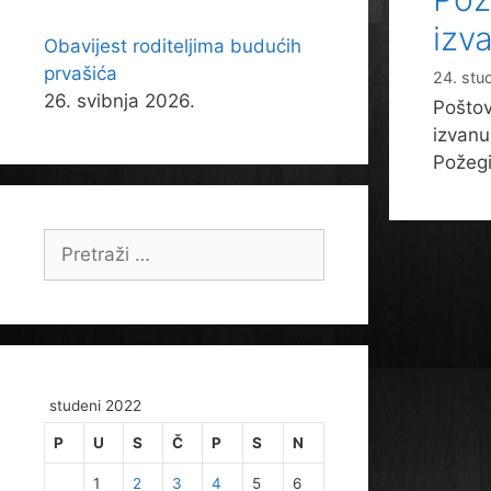
izv
Obavijest roditeljima budućih
prvašića
24. stu
26. svibnja 2026.
Poštov
izvanu
Požegi
Pretraži:
studeni 2022
P
U
S
Č
P
S
N
1
2
3
4
5
6