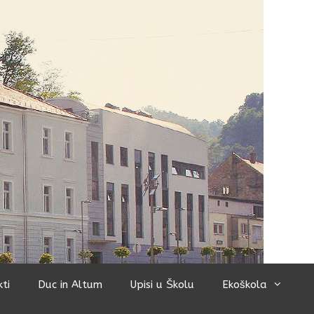
kti
Duc in Altum
Upisi u Školu
Ekoškola