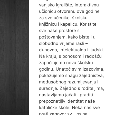
vanjsko igralište, interaktivnu
učionicu otvorenu ove godine
za sve učenike, školsku
knjižnicu i kapelicu. Koristite
sve naše prostore s
poštovanjem, kako biste i u
slobodno vrijeme rasli –
duhovno, intelektualno i ljudski.
Na kraju, s ponosom i radošću
započinjemo novu školsku
godinu. Unatoč svim izazovima,
pokazujemo snagu zajedništva,
međusobnog razumijevanja i
suradnje. Zajedno s roditeljima,
nastavljamo jačati i graditi
prepoznatljiv identitet naše
katoličke škole. Neka nas sve
prati zagovor sv. Josipa,