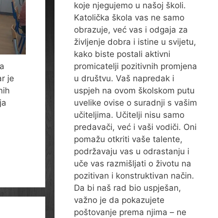
koje njegujemo u našoj školi.
Katolička škola vas ne samo
obrazuje, već vas i odgaja za
življenje dobra i istine u svijetu,
kako biste postali aktivni
promicatelji pozitivnih promjena
na
u društvu. Vaš napredak i
r je
uspjeh na ovom školskom putu
nih
uvelike ovise o suradnji s vašim
ja
učiteljima. Učitelji nisu samo
predavači, već i vaši vodiči. Oni
pomažu otkriti vaše talente,
podržavaju vas u odrastanju i
uče vas razmišljati o životu na
pozitivan i konstruktivan način.
Da bi naš rad bio uspješan,
važno je da pokazujete
poštovanje prema njima – ne