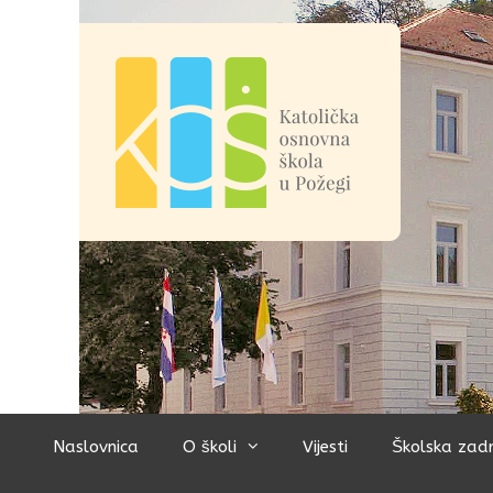
Preskoči
na
sadržaj
Naslovnica
O školi
Vijesti
Školska zad