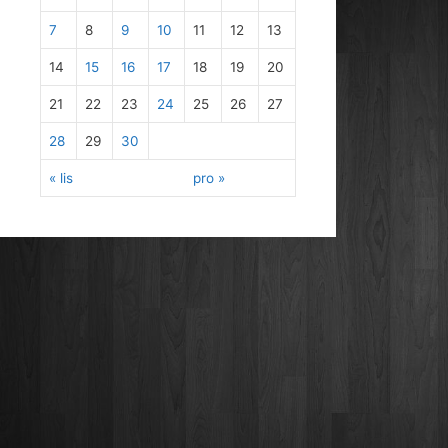
7
8
9
10
11
12
13
14
15
16
17
18
19
20
21
22
23
24
25
26
27
28
29
30
« lis
pro »