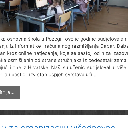
čka osnovna škola u Požegi i ove je godine sudjelovala 
anju iz informatike i računalnog razmišljanja Dabar. Daba
iran kroz online natjecanje, koje se sastoji od niza izazov
ka osmišljenih od strane stručnjaka iz pedesetak zemal
ujući i one iz Hrvatske. Naši su učenici sudjelovali u više
rija i postigli izvrstan uspjeh svrstavajući …
Odlični
irnije…
na
informatičkom
natjecanju
Dabar
iv za organizaciju višednevne