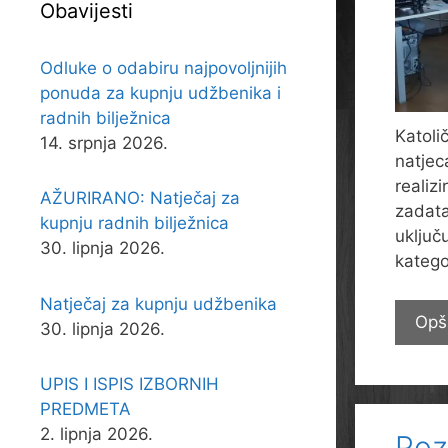
Obavijesti
Odluke o odabiru najpovoljnijih
ponuda za kupnju udžbenika i
radnih bilježnica
Katoli
14. srpnja 2026.
natjec
realiz
AŽURIRANO: Natječaj za
zadata
kupnju radnih bilježnica
uključ
30. lipnja 2026.
katego
Natječaj za kupnju udžbenika
Opš
30. lipnja 2026.
UPIS I ISPIS IZBORNIH
PREDMETA
2. lipnja 2026.
Poz