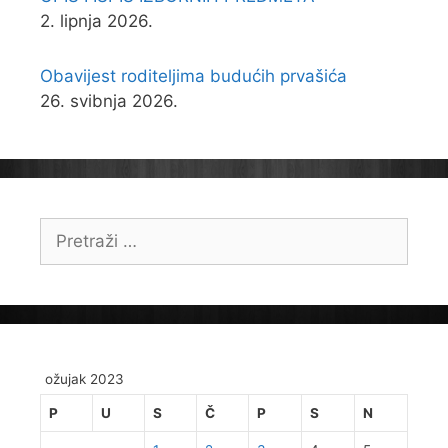
2. lipnja 2026.
Obavijest roditeljima budućih prvašića
26. svibnja 2026.
Pretraži:
ožujak 2023
P
U
S
Č
P
S
N