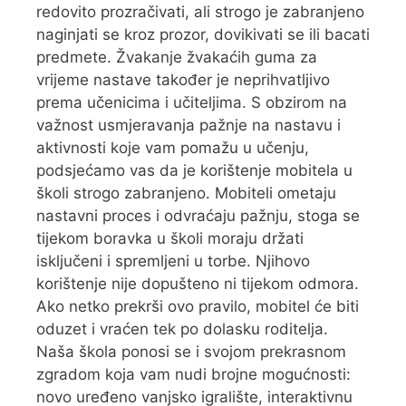
redovito prozračivati, ali strogo je zabranjeno
naginjati se kroz prozor, dovikivati se ili bacati
predmete. Žvakanje žvakaćih guma za
vrijeme nastave također je neprihvatljivo
prema učenicima i učiteljima. S obzirom na
važnost usmjeravanja pažnje na nastavu i
aktivnosti koje vam pomažu u učenju,
podsjećamo vas da je korištenje mobitela u
školi strogo zabranjeno. Mobiteli ometaju
nastavni proces i odvraćaju pažnju, stoga se
tijekom boravka u školi moraju držati
isključeni i spremljeni u torbe. Njihovo
korištenje nije dopušteno ni tijekom odmora.
Ako netko prekrši ovo pravilo, mobitel će biti
oduzet i vraćen tek po dolasku roditelja.
Naša škola ponosi se i svojom prekrasnom
zgradom koja vam nudi brojne mogućnosti:
novo uređeno vanjsko igralište, interaktivnu