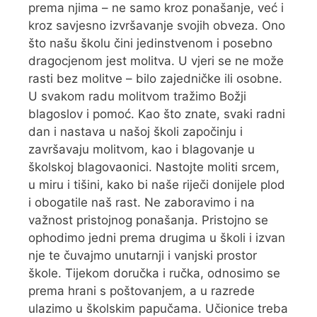
prema njima – ne samo kroz ponašanje, već i
kroz savjesno izvršavanje svojih obveza. Ono
što našu školu čini jedinstvenom i posebno
dragocjenom jest molitva. U vjeri se ne može
rasti bez molitve – bilo zajedničke ili osobne.
U svakom radu molitvom tražimo Božji
blagoslov i pomoć. Kao što znate, svaki radni
dan i nastava u našoj školi započinju i
završavaju molitvom, kao i blagovanje u
školskoj blagovaonici. Nastojte moliti srcem,
u miru i tišini, kako bi naše riječi donijele plod
i obogatile naš rast. Ne zaboravimo i na
važnost pristojnog ponašanja. Pristojno se
ophodimo jedni prema drugima u školi i izvan
nje te čuvajmo unutarnji i vanjski prostor
škole. Tijekom doručka i ručka, odnosimo se
prema hrani s poštovanjem, a u razrede
ulazimo u školskim papučama. Učionice treba