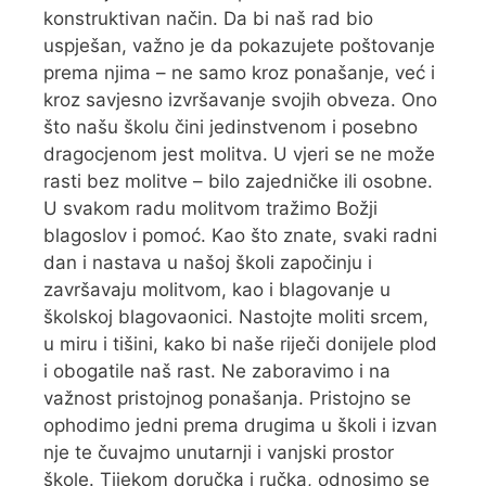
konstruktivan način. Da bi naš rad bio
uspješan, važno je da pokazujete poštovanje
prema njima – ne samo kroz ponašanje, već i
kroz savjesno izvršavanje svojih obveza. Ono
što našu školu čini jedinstvenom i posebno
dragocjenom jest molitva. U vjeri se ne može
rasti bez molitve – bilo zajedničke ili osobne.
U svakom radu molitvom tražimo Božji
blagoslov i pomoć. Kao što znate, svaki radni
dan i nastava u našoj školi započinju i
završavaju molitvom, kao i blagovanje u
školskoj blagovaonici. Nastojte moliti srcem,
u miru i tišini, kako bi naše riječi donijele plod
i obogatile naš rast. Ne zaboravimo i na
važnost pristojnog ponašanja. Pristojno se
ophodimo jedni prema drugima u školi i izvan
nje te čuvajmo unutarnji i vanjski prostor
škole. Tijekom doručka i ručka, odnosimo se