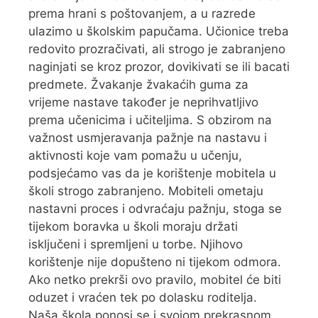
prema hrani s poštovanjem, a u razrede
ulazimo u školskim papučama. Učionice treba
redovito prozračivati, ali strogo je zabranjeno
naginjati se kroz prozor, dovikivati se ili bacati
predmete. Žvakanje žvakaćih guma za
vrijeme nastave također je neprihvatljivo
prema učenicima i učiteljima. S obzirom na
važnost usmjeravanja pažnje na nastavu i
aktivnosti koje vam pomažu u učenju,
podsjećamo vas da je korištenje mobitela u
školi strogo zabranjeno. Mobiteli ometaju
nastavni proces i odvraćaju pažnju, stoga se
tijekom boravka u školi moraju držati
isključeni i spremljeni u torbe. Njihovo
korištenje nije dopušteno ni tijekom odmora.
Ako netko prekrši ovo pravilo, mobitel će biti
oduzet i vraćen tek po dolasku roditelja.
Naša škola ponosi se i svojom prekrasnom