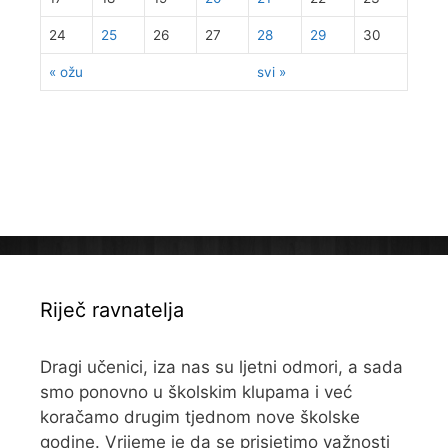
24
25
26
27
28
29
30
« ožu
svi »
Riječ ravnatelja
Dragi učenici, iza nas su ljetni odmori, a sada
smo ponovno u školskim klupama i već
koračamo drugim tjednom nove školske
godine. Vrijeme je da se prisjetimo važnosti