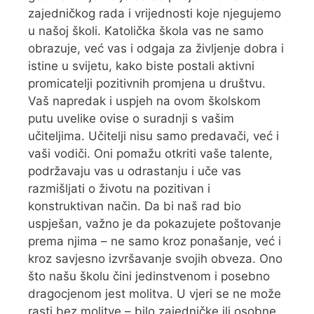
zajedničkog rada i vrijednosti koje njegujemo
u našoj školi. Katolička škola vas ne samo
obrazuje, već vas i odgaja za življenje dobra i
istine u svijetu, kako biste postali aktivni
promicatelji pozitivnih promjena u društvu.
Vaš napredak i uspjeh na ovom školskom
putu uvelike ovise o suradnji s vašim
učiteljima. Učitelji nisu samo predavači, već i
vaši vodiči. Oni pomažu otkriti vaše talente,
podržavaju vas u odrastanju i uče vas
razmišljati o životu na pozitivan i
konstruktivan način. Da bi naš rad bio
uspješan, važno je da pokazujete poštovanje
prema njima – ne samo kroz ponašanje, već i
kroz savjesno izvršavanje svojih obveza. Ono
što našu školu čini jedinstvenom i posebno
dragocjenom jest molitva. U vjeri se ne može
rasti bez molitve – bilo zajedničke ili osobne.