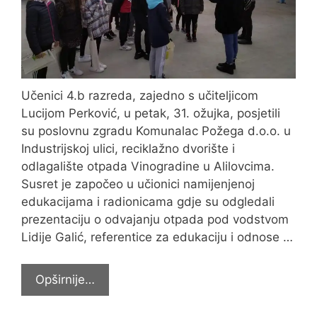
Učenici 4.b razreda, zajedno s učiteljicom
Lucijom Perković, u petak, 31. ožujka, posjetili
su poslovnu zgradu Komunalac Požega d.o.o. u
Industrijskoj ulici, reciklažno dvorište i
odlagalište otpada Vinogradine u Alilovcima.
Susret je započeo u učionici namijenjenoj
edukacijama i radionicama gdje su odgledali
prezentaciju o odvajanju otpada pod vodstvom
Lidije Galić, referentice za edukaciju i odnose …
Četvrti
Opširnije…
b
posjetio