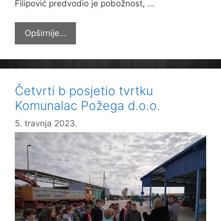
Filipović predvodio je pobožnost, …
Tradicionalni
Opširnije…
Križni
put
učenika
i
Četvrti b posjetio tvrtku
djelatnika
Komunalac Požega d.o.o.
5. travnja 2023.