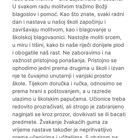
U svakom radu molitvom tražimo Božji
blagoslov i pomoć. Kao što znate, svaki radni
dan i nastava u našoj školi započinju i
završavaju molitvom, kao i blagovanje u
školskoj blagovaonici. Nastojte moliti srcem,
u miru i tišini, kako bi naše riječi donijele plod
i obogatile naš rast. Ne zaboravimo i na
važnost pristojnog ponašanja. Pristojno se
ophodimo jedni prema drugima u školi i izvan
nje te čuvajmo unutarnji i vanjski prostor
škole. Tijekom doručka i ručka, odnosimo se
prema hrani s poštovanjem, a u razrede
ulazimo u školskim papučama. Učionice treba
redovito prozračivati, ali strogo je zabranjeno
naginjati se kroz prozor, dovikivati se ili bacati
predmete. Žvakanje žvakaćih guma za
vrijeme nastave također je neprihvatljivo
prema učenicima i učiteljima. S obzirom na