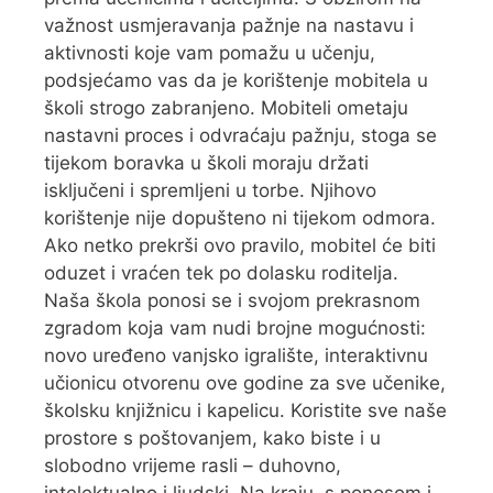
važnost usmjeravanja pažnje na nastavu i
aktivnosti koje vam pomažu u učenju,
podsjećamo vas da je korištenje mobitela u
školi strogo zabranjeno. Mobiteli ometaju
nastavni proces i odvraćaju pažnju, stoga se
tijekom boravka u školi moraju držati
isključeni i spremljeni u torbe. Njihovo
korištenje nije dopušteno ni tijekom odmora.
Ako netko prekrši ovo pravilo, mobitel će biti
oduzet i vraćen tek po dolasku roditelja.
Naša škola ponosi se i svojom prekrasnom
zgradom koja vam nudi brojne mogućnosti:
novo uređeno vanjsko igralište, interaktivnu
učionicu otvorenu ove godine za sve učenike,
školsku knjižnicu i kapelicu. Koristite sve naše
prostore s poštovanjem, kako biste i u
slobodno vrijeme rasli – duhovno,
intelektualno i ljudski. Na kraju, s ponosom i