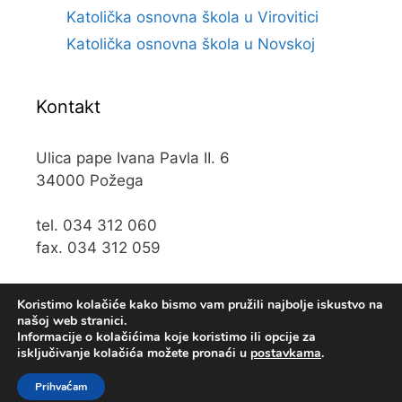
Katolička osnovna škola u Virovitici
Katolička osnovna škola u Novskoj
Kontakt
Ulica pape Ivana Pavla II. 6
34000 Požega
tel. 034 312 060
fax. 034 312 059
e-mail:
kos@kospz.hr
Koristimo kolačiće kako bismo vam pružili najbolje iskustvo na
našoj web stranici.
Informacije o kolačićima koje koristimo ili opcije za
isključivanje kolačića možete pronaći u
postavkama
.
© 2019 Katolička osnova škola u Požegi • Web usluge
KUHADA
Prihvaćam