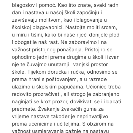
blagoslov i pomoć. Kao što znate, svaki radni
dan i nastava u našoj školi započinju i
završavaju molitvom, kao i blagovanje u
školskoj blagovaonici. Nastojte moliti srcem,
u miru i tišini, kako bi naše riječi donijele plod
i obogatile naš rast. Ne zaboravimo i na
važnost pristojnog ponašanja. Pristojno se
ophodimo jedni prema drugima u školi i izvan
nje te čuvajmo unutarnji i vanjski prostor
škole. Tijekom doručka i ručka, odnosimo se
prema hrani s poštovanjem, a u razrede
ulazimo u školskim papučama. Učionice treba
redovito prozračivati, ali strogo je zabranjeno
naginjati se kroz prozor, dovikivati se ili bacati
predmete. Žvakanje žvakaćih guma za
vrijeme nastave također je neprihvatljivo
prema učenicima i učiteljima. S obzirom na
važnost usmjeravanja pažnje na nastavu i