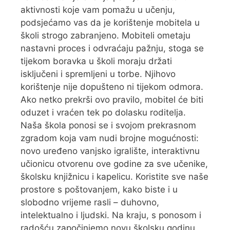
aktivnosti koje vam pomažu u učenju,
podsjećamo vas da je korištenje mobitela u
školi strogo zabranjeno. Mobiteli ometaju
nastavni proces i odvraćaju pažnju, stoga se
tijekom boravka u školi moraju držati
isključeni i spremljeni u torbe. Njihovo
korištenje nije dopušteno ni tijekom odmora.
Ako netko prekrši ovo pravilo, mobitel će biti
oduzet i vraćen tek po dolasku roditelja.
Naša škola ponosi se i svojom prekrasnom
zgradom koja vam nudi brojne mogućnosti:
novo uređeno vanjsko igralište, interaktivnu
učionicu otvorenu ove godine za sve učenike,
školsku knjižnicu i kapelicu. Koristite sve naše
prostore s poštovanjem, kako biste i u
slobodno vrijeme rasli – duhovno,
intelektualno i ljudski. Na kraju, s ponosom i
radošću započinjemo novu školsku godinu.