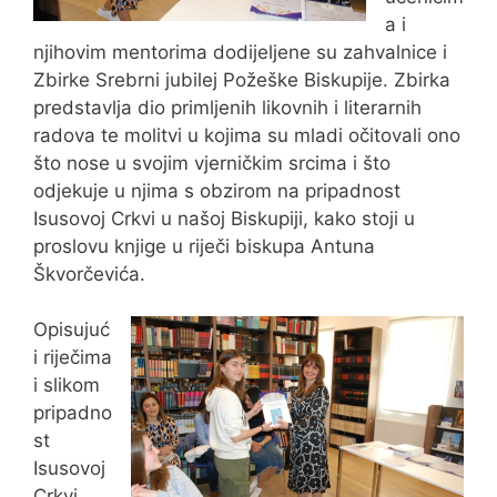
a i
njihovim mentorima dodijeljene su zahvalnice i
Zbirke Srebrni jubilej Požeške Biskupije. Zbirka
predstavlja dio primljenih likovnih i literarnih
radova te molitvi u kojima su mladi očitovali ono
što nose u svojim vjerničkim srcima i što
odjekuje u njima s obzirom na pripadnost
Isusovoj Crkvi u našoj Biskupiji, kako stoji u
proslovu knjige u riječi biskupa Antuna
Škvorčevića.
Opisujuć
i riječima
i slikom
pripadno
st
Isusovoj
Crkvi,