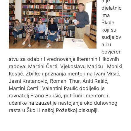
a je i
djelatnic
ima
Škole
koji su
sudjelov
ali u
povjeren
stvu za odabir i vrednovanje literarnih i likovnih
radova: Martini Čerti, Vjekoslavu Mariću i Moniki
Kostić. Zbirke i priznanja mentorima Ivani Mršić,
Jasni Krstanović, Romani Thur, Aniti Rašić,
Martini Čerti i Valentini Paulić dodijelio je
ravnatelj Frano Barišić, potičući i mentore i
učenike na zauzetije nastojanje oko duhovnog
rasta u Školi i našoj Požeškoj biskupiji.