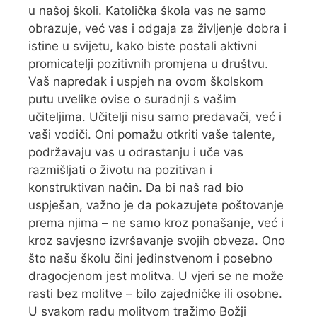
u našoj školi. Katolička škola vas ne samo
obrazuje, već vas i odgaja za življenje dobra i
istine u svijetu, kako biste postali aktivni
promicatelji pozitivnih promjena u društvu.
Vaš napredak i uspjeh na ovom školskom
putu uvelike ovise o suradnji s vašim
učiteljima. Učitelji nisu samo predavači, već i
vaši vodiči. Oni pomažu otkriti vaše talente,
podržavaju vas u odrastanju i uče vas
razmišljati o životu na pozitivan i
konstruktivan način. Da bi naš rad bio
uspješan, važno je da pokazujete poštovanje
prema njima – ne samo kroz ponašanje, već i
kroz savjesno izvršavanje svojih obveza. Ono
što našu školu čini jedinstvenom i posebno
dragocjenom jest molitva. U vjeri se ne može
rasti bez molitve – bilo zajedničke ili osobne.
U svakom radu molitvom tražimo Božji