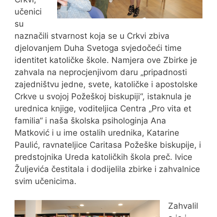
učenici
su
naznačili stvarnost koja se u Crkvi zbiva
djelovanjem Duha Svetoga svjedočeći time
identitet katoličke škole. Namjera ove Zbirke je
zahvala na neprocjenjivom daru „pripadnosti
zajedništvu jedne, svete, katoličke i apostolske
Crkve u svojoj Požeškoj biskupiji“, istaknula je
urednica knjige, voditeljica Centra „Pro vita et
familia“ i naša školska psihologinja Ana
Matković i u ime ostalih urednika, Katarine
Paulić, ravnateljice Caritasa Požeške biskupije, i
predstojnika Ureda katoličkih škola preč. Ivice
Žuljevića čestitala i dodijelila zbirke i zahvalnice
svim učenicima.
Zahvalil