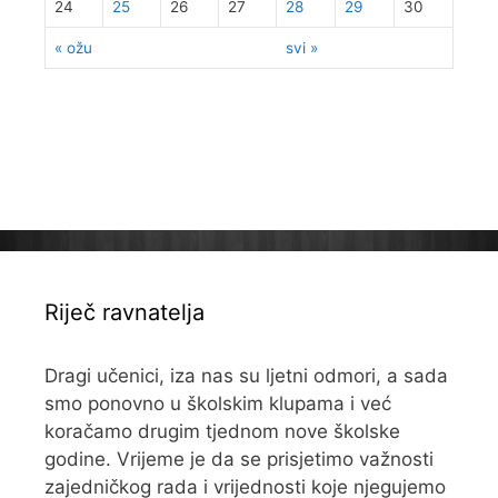
24
25
26
27
28
29
30
« ožu
svi »
Riječ ravnatelja
Dragi učenici, iza nas su ljetni odmori, a sada
smo ponovno u školskim klupama i već
koračamo drugim tjednom nove školske
godine. Vrijeme je da se prisjetimo važnosti
zajedničkog rada i vrijednosti koje njegujemo