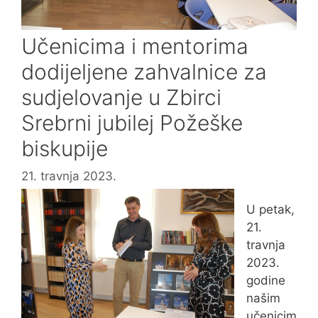
Učenicima i mentorima
dodijeljene zahvalnice za
sudjelovanje u Zbirci
Srebrni jubilej Požeške
biskupije
21. travnja 2023.
U petak,
21.
travnja
2023.
godine
našim
učenicim