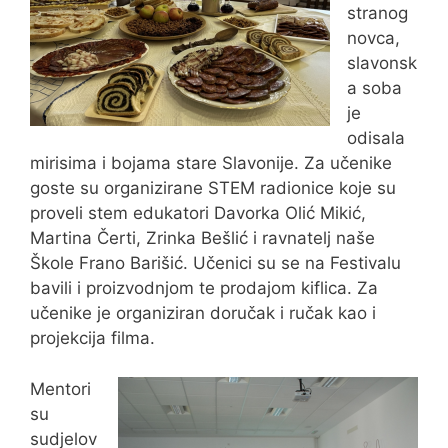
stranog
novca,
slavonsk
a soba
je
odisala
mirisima i bojama stare Slavonije. Za učenike
goste su organizirane STEM radionice koje su
proveli stem edukatori Davorka Olić Mikić,
Martina Čerti, Zrinka Bešlić i ravnatelj naše
Škole Frano Barišić. Učenici su se na Festivalu
bavili i proizvodnjom te prodajom kiflica. Za
učenike je organiziran doručak i ručak kao i
projekcija filma.
Mentori
su
sudjelov