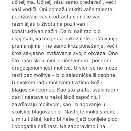
učiteljima. Učitelji nisu samo predavači, već i
vaši vodiči. Oni pomažu otkriti vaše talente,
podržavaju vas u odrastanju i uče vas
razmišljati o životu na pozitivan i
konstruktivan način. Da bi naš rad bio
uspješan, važno je da pokazujete poštovanje
prema njima – ne samo kroz ponašanje, već i
kroz savjesno izvršavanje svojih obveza. Ono
što našu školu čini jedinstvenom i posebno
dragocjenom jest molitva. U vjeri se ne može
rasti bez molitve – bilo zajedničke ili osobne.
U svakom radu molitvom tražimo Božji
blagoslov i pomoć. Kao što znate, svaki radni
dan i nastava u našoj školi započinju i
završavaju molitvom, kao i blagovanje u
školskoj blagovaonici. Nastojte moliti srcem,
u miru i tišini, kako bi naše riječi donijele plod
i obogatile naš rast. Ne zaboravimo i na