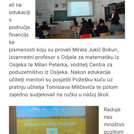
ali na
edukaciji
s
područja
financijs
ke
pismenosti koju su proveli Mirela Jukić Bokun,
izvanredni profesor s Odjela za matematiku iz
Osijeka te Milan Peterka, voditelj Centra za
poduzetništvo iz Osijeka. Nakon edukacije
učitelji mentori su posjetili Požešku kuću uz
pratnju učitelja Tomislava Miličevića te potom
zajedno sudjelovali na ručku u našoj školi.
Raduje
nas
mnoštvo
pozitivni