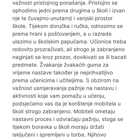
važnost pristojnog ponašanja. Pristojno se
ophodimo jedni prema drugima u školi i izvan
nje te čuvajmo unutarnji i vanjski prostor
škole. Tijekom doručka i ručka, odnosimo se
prema hrani s poštovanjem, a u razrede
ulazimo u školskim papučama. Učionice treba
redovito prozračivati, ali strogo je zabranjeno
naginjati se kroz prozor, dovikivati se ili bacati
predmete. Žvakanje žvakaćih guma za
vrijeme nastave također je neprihvatljivo
prema učenicima i učiteljima. S obzirom na
važnost usmjeravanja pažnje na nastavu i
aktivnosti koje vam pomažu u učenju,
podsjećamo vas da je korištenje mobitela u
školi strogo zabranjeno. Mobiteli ometaju
nastavni proces i odvraćaju pažnju, stoga se
tijekom boravka u školi moraju držati
isključeni i spremljeni u torbe. Njihovo