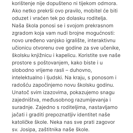
korištenje nije dopušteno ni tijekom odmora.
Ako netko prekrši ovo pravilo, mobitel će biti
oduzet i vraćen tek po dolasku roditelja.
Naša škola ponosi se i svojom prekrasnom
zgradom koja vam nudi brojne mogućnosti:
novo uređeno vanjsko igralište, interaktivnu
učionicu otvorenu ove godine za sve učenike,
školsku knjižnicu i kapelicu. Koristite sve naše
prostore s poštovanjem, kako biste i u
slobodno vrijeme rasli – duhovno,
intelektualno i ljudski. Na kraju, s ponosom i
radošću započinjemo novu školsku godinu.
Unatoč svim izazovima, pokazujemo snagu
zajedništva, međusobnog razumijevanja i
suradnje. Zajedno s roditeljima, nastavljamo
jačati i graditi prepoznatljiv identitet naše
katoličke škole. Neka nas sve prati zagovor
sv. Josipa, zaštitnika naše škole.