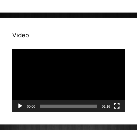
Video
Reproduktor
videozapisa
00:00
01:16