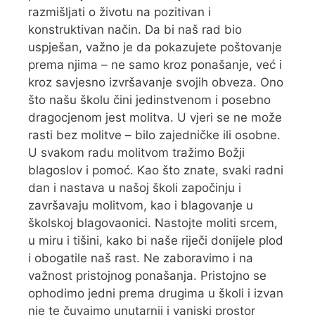
razmišljati o životu na pozitivan i
konstruktivan način. Da bi naš rad bio
uspješan, važno je da pokazujete poštovanje
prema njima – ne samo kroz ponašanje, već i
kroz savjesno izvršavanje svojih obveza. Ono
što našu školu čini jedinstvenom i posebno
dragocjenom jest molitva. U vjeri se ne može
rasti bez molitve – bilo zajedničke ili osobne.
U svakom radu molitvom tražimo Božji
blagoslov i pomoć. Kao što znate, svaki radni
dan i nastava u našoj školi započinju i
završavaju molitvom, kao i blagovanje u
školskoj blagovaonici. Nastojte moliti srcem,
u miru i tišini, kako bi naše riječi donijele plod
i obogatile naš rast. Ne zaboravimo i na
važnost pristojnog ponašanja. Pristojno se
ophodimo jedni prema drugima u školi i izvan
nje te čuvajmo unutarnji i vanjski prostor