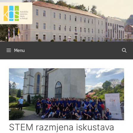
Preskoči
na
sadržaj
Menu
STEM razmjena iskustava