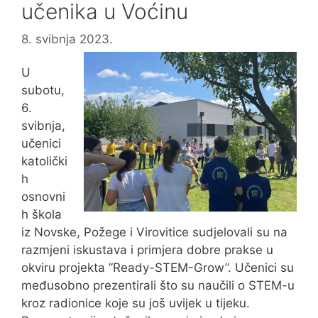
učenika u Voćinu
8. svibnja 2023.
U
subotu,
6.
svibnja,
učenici
katolički
h
osnovni
h škola
iz Novske, Požege i Virovitice sudjelovali su na
razmjeni iskustava i primjera dobre prakse u
okviru projekta ”Ready-STEM-Grow”. Učenici su
međusobno prezentirali što su naučili o STEM-u
kroz radionice koje su još uvijek u tijeku.