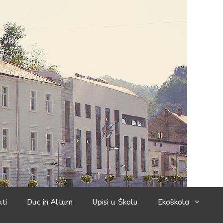
kti
Duc in Altum
Upisi u Školu
Ekoškola