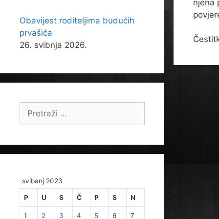
njena 
povjer
Obavijest roditeljima budućih
prvašića
Čestit
26. svibnja 2026.
Pretraži:
svibanj 2023
P
U
S
Č
P
S
N
1
2
3
4
5
6
7