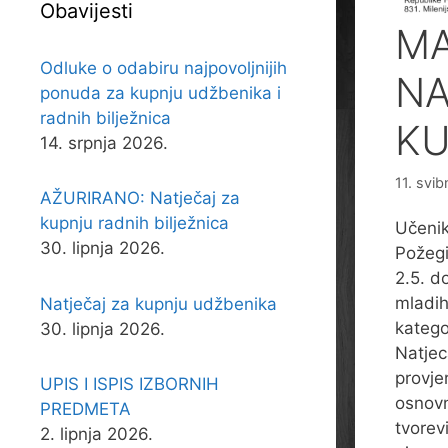
Obavijesti
MA
Odluke o odabiru najpovoljnijih
NA
ponuda za kupnju udžbenika i
radnih bilježnica
KU
14. srpnja 2026.
11. svib
AŽURIRANO: Natječaj za
kupnju radnih bilježnica
Učenik
30. lipnja 2026.
Požegi
2.5. d
mladih
Natječaj za kupnju udžbenika
katego
30. lipnja 2026.
Natjec
provje
UPIS I ISPIS IZBORNIH
osnovn
PREDMETA
tvorevi
2. lipnja 2026.