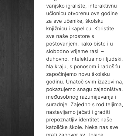
vanjsko igralište, interaktivnu
učionicu otvorenu ove godine
za sve učenike, školsku
knjižnicu i kapelicu. Koristite
sve naše prostore s
poštovanjem, kako biste i u
slobodno vrijeme rasli –
duhovno, intelektualno i ljudski.
Na kraju, s ponosom i radošću
započinjemo novu školsku
godinu. Unatoč svim izazovima,
pokazujemo snagu zajedništva,
međusobnog razumijevanja i
suradnje. Zajedno s roditeljima,
nastavljamo jačati i graditi
prepoznatljiv identitet naše
katoličke škole. Neka nas sve
prati zagovor sv. Josipa,