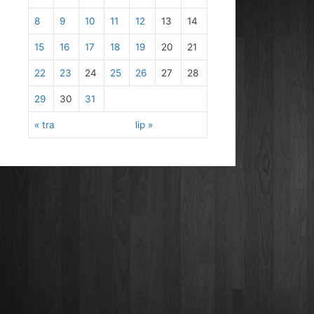
8
9
10
11
12
13
14
15
16
17
18
19
20
21
22
23
24
25
26
27
28
29
30
31
« tra
lip »