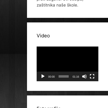
zaštitnika naše škole.
Video
Reproduktor
videozapisa
00:00
01:16