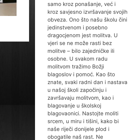
samo kroz ponašanje, već i
kroz savjesno izvršavanje svojih
obveza. Ono što našu školu čini
jedinstvenom i posebno
dragocjenom jest molitva. U
vjeri se ne može rasti bez
molitve – bilo zajedničke ili
osobne. U svakom radu
molitvom tražimo Božji
blagoslov i pomoć. Kao što
znate, svaki radni dan i nastava
u našoj školi započinju i
završavaju molitvom, kao i
blagovanje u školskoj
blagovaonici. Nastojte moliti
srcem, u miru i tišini, kako bi
naše riječi donijele plod i
obogatile naš rast. Ne