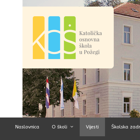
Preskoči
na
sadržaj
Naslovnica
O školi
Vijesti
Školska zad