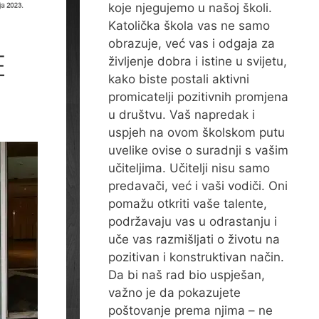
koje njegujemo u našoj školi.
Katolička škola vas ne samo
obrazuje, već vas i odgaja za
E
življenje dobra i istine u svijetu,
kako biste postali aktivni
promicatelji pozitivnih promjena
u društvu. Vaš napredak i
uspjeh na ovom školskom putu
uvelike ovise o suradnji s vašim
učiteljima. Učitelji nisu samo
predavači, već i vaši vodiči. Oni
pomažu otkriti vaše talente,
podržavaju vas u odrastanju i
uče vas razmišljati o životu na
pozitivan i konstruktivan način.
Da bi naš rad bio uspješan,
važno je da pokazujete
poštovanje prema njima – ne