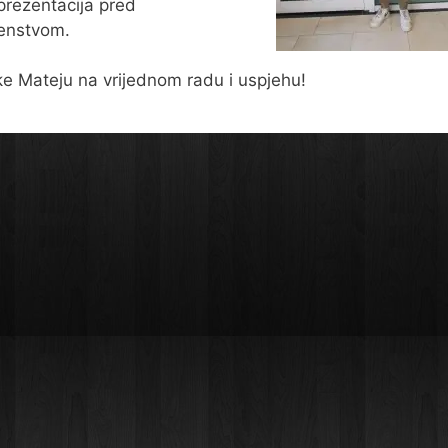
prezentacija pred
enstvom.
ke Mateju na vrijednom radu i uspjehu!