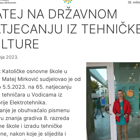
TEJ NA DRŽAVNOM
TJECANJU IZ TEHNIČK
LTURE
nja 2023.
 Katoličke osnovne škole u
 Matej Mirković sudjelovao je od
o 5.5.2023. na 65. natjecanju
 tehničara u Vodicama iz
rije Elektrotehnika.
anje je obuhvaćalo pismenu
ru znanja gradiva 8. razreda
e škole i izradu tehničke
ne, nakon koje je slijedila i