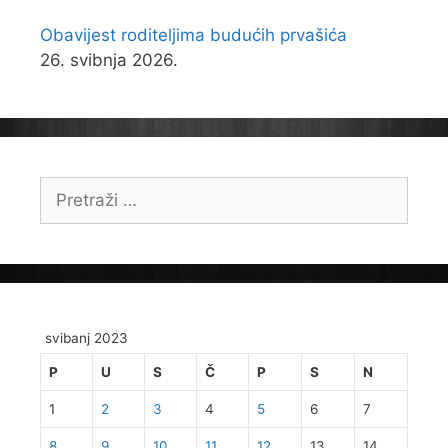
Obavijest roditeljima budućih prvašića
26. svibnja 2026.
Pretraži:
svibanj 2023
P
U
S
Č
P
S
N
1
2
3
4
5
6
7
8
9
10
11
12
13
14