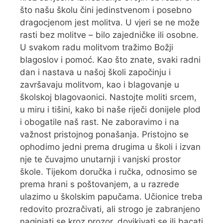
što našu školu čini jedinstvenom i posebno
dragocjenom jest molitva. U vjeri se ne može
rasti bez molitve – bilo zajedničke ili osobne.
U svakom radu molitvom tražimo Božji
blagoslov i pomoć. Kao što znate, svaki radni
dan i nastava u našoj školi započinju i
završavaju molitvom, kao i blagovanje u
školskoj blagovaonici. Nastojte moliti srcem,
u miru i tišini, kako bi naše riječi donijele plod
i obogatile naš rast. Ne zaboravimo i na
važnost pristojnog ponašanja. Pristojno se
ophodimo jedni prema drugima u školi i izvan
nje te čuvajmo unutarnji i vanjski prostor
škole. Tijekom doručka i ručka, odnosimo se
prema hrani s poštovanjem, a u razrede
ulazimo u školskim papučama. Učionice treba
redovito prozračivati, ali strogo je zabranjeno
naginjati se kroz prozor, dovikivati se ili bacati