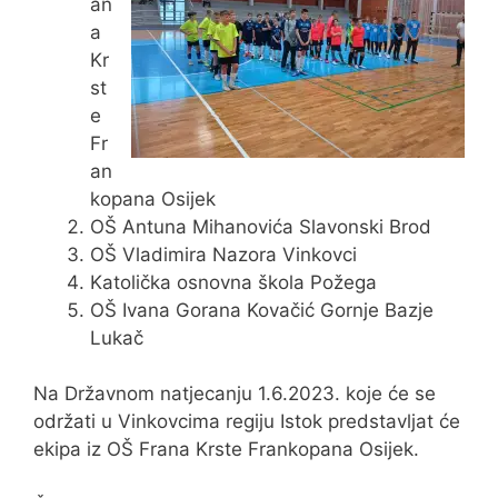
an
a
Kr
st
e
Fr
an
kopana Osijek
OŠ Antuna Mihanovića Slavonski Brod
OŠ Vladimira Nazora Vinkovci
Katolička osnovna škola Požega
OŠ Ivana Gorana Kovačić Gornje Bazje
Lukač
Na Državnom natjecanju 1.6.2023. koje će se
održati u Vinkovcima regiju Istok predstavljat će
ekipa iz OŠ Frana Krste Frankopana Osijek.