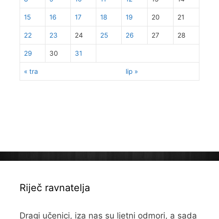
15
16
17
18
19
20
21
22
23
24
25
26
27
28
29
30
31
« tra
lip »
Riječ ravnatelja
Dragi učenici, iza nas su ljetni odmori, a sada