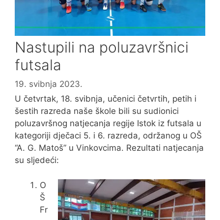
Nastupili na poluzavršnici
futsala
19. svibnja 2023.
U četvrtak, 18. svibnja, učenici četvrtih, petih i
šestih razreda naše škole bili su sudionici
poluzavršnog natjecanja regije Istok iz futsala u
kategoriji dječaci 5. i 6. razreda, održanog u OŠ
“A. G. Matoš” u Vinkovcima. Rezultati natjecanja
su sljedeći:
O
Š
Fr