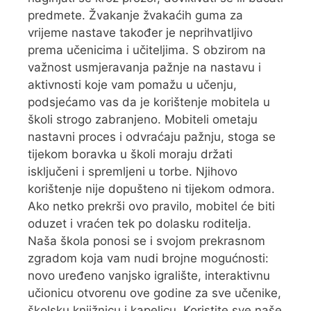
predmete. Žvakanje žvakaćih guma za
vrijeme nastave također je neprihvatljivo
prema učenicima i učiteljima. S obzirom na
važnost usmjeravanja pažnje na nastavu i
aktivnosti koje vam pomažu u učenju,
podsjećamo vas da je korištenje mobitela u
školi strogo zabranjeno. Mobiteli ometaju
nastavni proces i odvraćaju pažnju, stoga se
tijekom boravka u školi moraju držati
isključeni i spremljeni u torbe. Njihovo
korištenje nije dopušteno ni tijekom odmora.
Ako netko prekrši ovo pravilo, mobitel će biti
oduzet i vraćen tek po dolasku roditelja.
Naša škola ponosi se i svojom prekrasnom
zgradom koja vam nudi brojne mogućnosti:
novo uređeno vanjsko igralište, interaktivnu
učionicu otvorenu ove godine za sve učenike,
školsku knjižnicu i kapelicu. Koristite sve naše