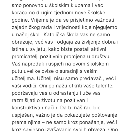
smo ponovno u školskim klupama i već
koračamo drugim tjednom nove školske
godine. Vrijeme je da se prisjetimo važnosti
zajedničkog rada i vrijednosti koje njegujemo
u našoj školi. Katolička škola vas ne samo
obrazuje, već vas i odgaja za življenje dobra i
istine u svijetu, kako biste postali aktivni
promicatelji pozitivnih promjena u društvu.
Vaš napredak i uspjeh na ovom školskom
putu uvelike ovise o suradnji s vašim
učiteljima. Učitelji nisu samo predavači, već i
vaši vodiči. Oni pomažu otkriti vaše talente,
podržavaju vas u odrastanju i uče vas
razmišljati o životu na pozitivan i
konstruktivan način. Da bi naš rad bio
uspješan, važno je da pokazujete poštovanje
prema njima – ne samo kroz ponašanje, već i
kroz savjesno izvršavanje svojih obveza. Ono