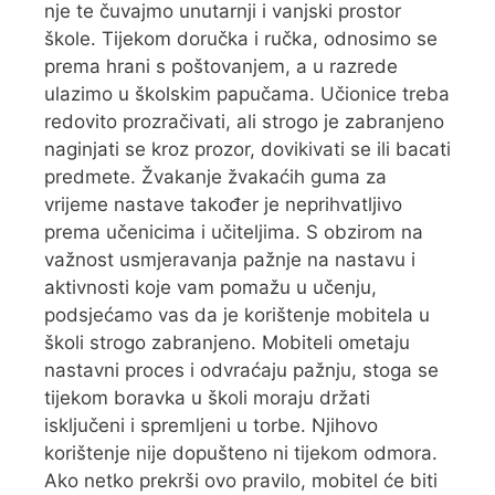
nje te čuvajmo unutarnji i vanjski prostor
škole. Tijekom doručka i ručka, odnosimo se
prema hrani s poštovanjem, a u razrede
ulazimo u školskim papučama. Učionice treba
redovito prozračivati, ali strogo je zabranjeno
naginjati se kroz prozor, dovikivati se ili bacati
predmete. Žvakanje žvakaćih guma za
vrijeme nastave također je neprihvatljivo
prema učenicima i učiteljima. S obzirom na
važnost usmjeravanja pažnje na nastavu i
aktivnosti koje vam pomažu u učenju,
podsjećamo vas da je korištenje mobitela u
školi strogo zabranjeno. Mobiteli ometaju
nastavni proces i odvraćaju pažnju, stoga se
tijekom boravka u školi moraju držati
isključeni i spremljeni u torbe. Njihovo
korištenje nije dopušteno ni tijekom odmora.
Ako netko prekrši ovo pravilo, mobitel će biti