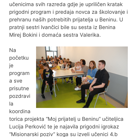
učenicima svih razreda gdje je upriličen kratak
prigodni program i predaja novca za školovanje i
prehranu naših potrebitih prijatelja u Beninu. U
pratnji sestri Ivančici bile su sesta iz Benina
Mirej Bokini i domaća sestra Valerika.
Na
početku
je
program
a sve
prisutne
pozdravi
la
koordina
torica projekta “Moj prijatelj u Beninu” učiteljica
Lucija Perković te je najavila prigodni igrokaz
“Misionarski poziv” koga su izveli učenici 4.b