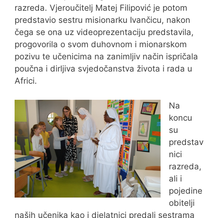
razreda. Vjeroučitelj Matej Filipović je potom
predstavio sestru misionarku Ivančicu, nakon
čega se ona uz videoprezentaciju predstavila,
progovorila o svom duhovnom i mionarskom
pozivu te učenicima na zanimljiv način ispričala
poučna i dirljiva svjedočanstva života i rada u
Africi.
Na
koncu
su
predstav
nici
razreda,
ali i
pojedine
obitelji
naših učenika kao i djelatnici predali sestrama