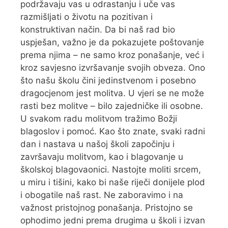
podržavaju vas u odrastanju i uče vas
razmišljati o životu na pozitivan i
konstruktivan način. Da bi naš rad bio
uspješan, važno je da pokazujete poštovanje
prema njima – ne samo kroz ponašanje, već i
kroz savjesno izvršavanje svojih obveza. Ono
što našu školu čini jedinstvenom i posebno
dragocjenom jest molitva. U vjeri se ne može
rasti bez molitve – bilo zajedničke ili osobne.
U svakom radu molitvom tražimo Božji
blagoslov i pomoć. Kao što znate, svaki radni
dan i nastava u našoj školi započinju i
završavaju molitvom, kao i blagovanje u
školskoj blagovaonici. Nastojte moliti srcem,
u miru i tišini, kako bi naše riječi donijele plod
i obogatile naš rast. Ne zaboravimo i na
važnost pristojnog ponašanja. Pristojno se
ophodimo jedni prema drugima u školi i izvan