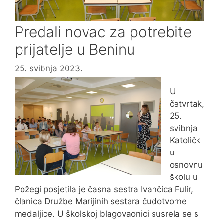
Predali novac za potrebite
prijatelje u Beninu
25. svibnja 2023.
U
četvrtak,
25.
svibnja
Katoličk
u
osnovnu
školu u
Požegi posjetila je časna sestra Ivančica Fulir,
članica Družbe Marijinih sestara čudotvorne
medaljice. U školskoj blagovaonici susrela se s