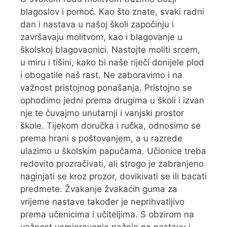
blagoslov i pomoć. Kao što znate, svaki radni
dan i nastava u našoj školi započinju i
završavaju molitvom, kao i blagovanje u
školskoj blagovaonici. Nastojte moliti srcem,
u miru i tišini, kako bi naše riječi donijele plod
i obogatile naš rast. Ne zaboravimo i na
važnost pristojnog ponašanja. Pristojno se
ophodimo jedni prema drugima u školi i izvan
nje te čuvajmo unutarnji i vanjski prostor
škole. Tijekom doručka i ručka, odnosimo se
prema hrani s poštovanjem, a u razrede
ulazimo u školskim papučama. Učionice treba
redovito prozračivati, ali strogo je zabranjeno
naginjati se kroz prozor, dovikivati se ili bacati
predmete. Žvakanje žvakaćih guma za
vrijeme nastave također je neprihvatljivo
prema učenicima i učiteljima. S obzirom na