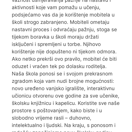
važnost usmjeravanja pažnje na nastavu i
aktivnosti koje vam pomažu u učenju,
podsjećamo vas da je korištenje mobitela u
školi strogo zabranjeno. Mobiteli ometaju
nastavni proces i odvraćaju pažnju, stoga se
tijekom boravka u školi moraju držati
isključeni i spremljeni u torbe. Njihovo
korištenje nije dopušteno ni tijekom odmora.
Ako netko prekrši ovo pravilo, mobitel će biti
oduzet i vraćen tek po dolasku roditelja.
Naša škola ponosi se i svojom prekrasnom
zgradom koja vam nudi brojne mogućnosti:
novo uređeno vanjsko igralište, interaktivnu
učionicu otvorenu ove godine za sve učenike,
školsku knjižnicu i kapelicu. Koristite sve naše
prostore s poštovanjem, kako biste i u
slobodno vrijeme rasli – duhovno,
intelektualno i ljudski. Na kraju, s ponosom i