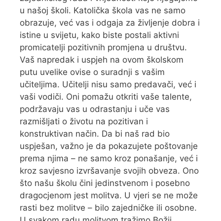
u našoj školi. Katolička škola vas ne samo
obrazuje, već vas i odgaja za življenje dobra i
istine u svijetu, kako biste postali aktivni
promicatelji pozitivnih promjena u društvu.
Vaš napredak i uspjeh na ovom školskom
putu uvelike ovise o suradnji s vašim
učiteljima. Učitelji nisu samo predavači, već i
vaši vodiči. Oni pomažu otkriti vaše talente,
podržavaju vas u odrastanju i uče vas
razmišljati o životu na pozitivan i
konstruktivan način. Da bi naš rad bio
uspješan, važno je da pokazujete poštovanje
prema njima – ne samo kroz ponašanje, već i
kroz savjesno izvršavanje svojih obveza. Ono
što našu školu čini jedinstvenom i posebno
dragocjenom jest molitva. U vjeri se ne može
rasti bez molitve – bilo zajedničke ili osobne.
U svakom radu molitvom tražimo Božji