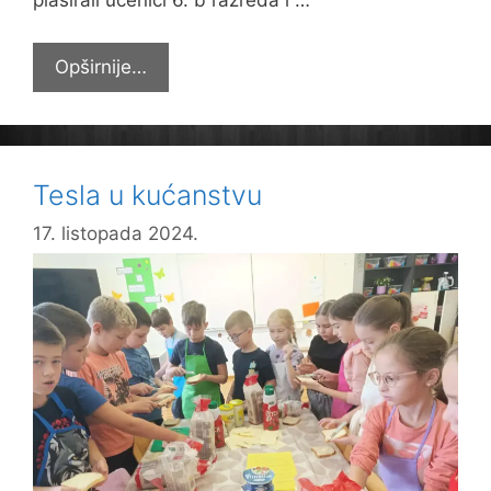
plasirali učenici 6. b razreda i …
Održan
Opširnije…
tradicionalni
turnir
u
goalballu
Tesla u kućanstvu
17. listopada 2024.