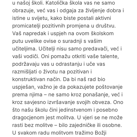
u našoj školi. Katolička škola vas ne samo
obrazuje, već vas i odgaja za življenje dobra i
istine u svijetu, kako biste postali aktivni
promicatelji pozitivnih promjena u društvu.
Vaš napredak i uspjeh na ovom školskom
putu uvelike ovise o suradnji s vašim
učiteljima. Učitelji nisu samo predavači, već i
vaši vodiči. Oni pomažu otkriti vaše talente,
podržavaju vas u odrastanju i uče vas
razmišljati o životu na pozitivan i
konstruktivan način. Da bi naš rad bio
uspješan, važno je da pokazujete poštovanje
prema njima – ne samo kroz ponašanje, već i
kroz savjesno izvršavanje svojih obveza. Ono
što našu školu čini jedinstvenom i posebno
dragocjenom jest molitva. U vjeri se ne može
rasti bez molitve – bilo zajedničke ili osobne.
U svakom radu molitvom tražimo Božji