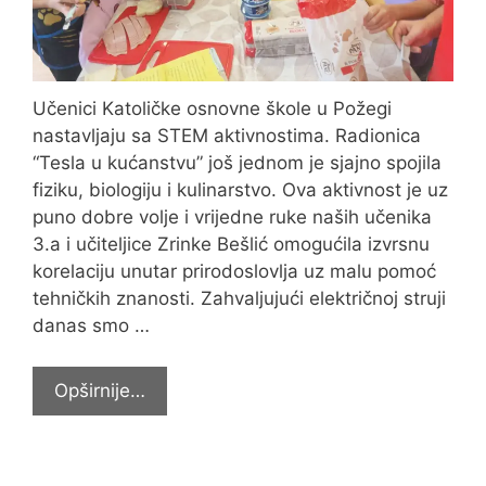
Učenici Katoličke osnovne škole u Požegi
nastavljaju sa STEM aktivnostima. Radionica
“Tesla u kućanstvu” još jednom je sjajno spojila
fiziku, biologiju i kulinarstvo. Ova aktivnost je uz
puno dobre volje i vrijedne ruke naših učenika
3.a i učiteljice Zrinke Bešlić omogućila izvrsnu
korelaciju unutar prirodoslovlja uz malu pomoć
tehničkih znanosti. Zahvaljujući električnoj struji
danas smo …
Tesla
Opširnije…
u
kućanstvu