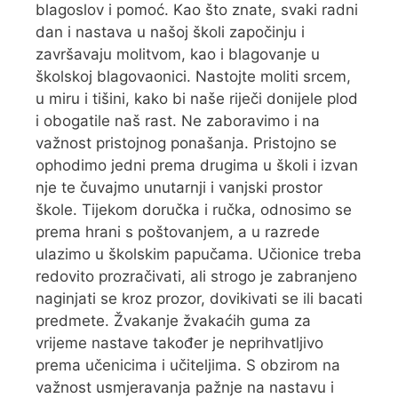
blagoslov i pomoć. Kao što znate, svaki radni
dan i nastava u našoj školi započinju i
završavaju molitvom, kao i blagovanje u
školskoj blagovaonici. Nastojte moliti srcem,
u miru i tišini, kako bi naše riječi donijele plod
i obogatile naš rast. Ne zaboravimo i na
važnost pristojnog ponašanja. Pristojno se
ophodimo jedni prema drugima u školi i izvan
nje te čuvajmo unutarnji i vanjski prostor
škole. Tijekom doručka i ručka, odnosimo se
prema hrani s poštovanjem, a u razrede
ulazimo u školskim papučama. Učionice treba
redovito prozračivati, ali strogo je zabranjeno
naginjati se kroz prozor, dovikivati se ili bacati
predmete. Žvakanje žvakaćih guma za
vrijeme nastave također je neprihvatljivo
prema učenicima i učiteljima. S obzirom na
važnost usmjeravanja pažnje na nastavu i