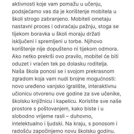
aktivnosti koje vam pomažu u učenju,
podsjećamo vas da je korištenje mobitela u
školi strogo zabranjeno. Mobiteli ometaju
nastavni proces i odvraćaju pažnju, stoga se
tijekom boravka u školi moraju držati
isključeni i spremljeni u torbe. Njihovo
korištenje nije dopušteno ni tijekom odmora.
Ako netko prekrši ovo pravilo, mobitel će biti
oduzet i vraćen tek po dolasku roditelja.
Naša škola ponosi se i svojom prekrasnom
zgradom koja vam nudi brojne mogućnosti:
novo uređeno vanjsko igralište, interaktivnu
učionicu otvorenu ove godine za sve učenike,
školsku knjižnicu i kapelicu. Koristite sve naše
prostore s poštovanjem, kako biste i u
slobodno vrijeme rasli – duhovno,
intelektualno i ljudski. Na kraju, s ponosom i
radošću započinjemo novu školsku godinu.