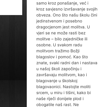
samo kroz ponašanje, već i
kroz savjesno izvršavanje svojih
obveza. Ono što našu školu čini
jedinstvenom i posebno
dragocjenom jest molitva. U
vjeri se ne može rasti bez
molitve – bilo zajedničke ili
osobne. U svakom radu
molitvom tražimo Božji
blagoslov i pomoć. Kao što
znate, svaki radni dan i nastava
u našoj školi započinju i
završavaju molitvom, kao i
blagovanje u školskoj
blagovaonici. Nastojte moliti
srcem, u miru i tišini, kako bi
naše riječi donijele plod i
obogatile naš rast. Ne