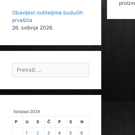
proizv
Obavijest roditeljima budućih
prvašića
26. svibnja 2026.
Pretraži:
listopad 2024
P
U
S
Č
P
S
N
1
2
3
4
5
6