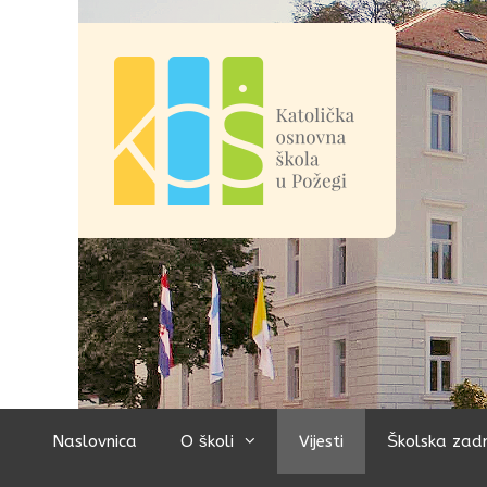
Preskoči
na
sadržaj
Naslovnica
O školi
Vijesti
Školska zad