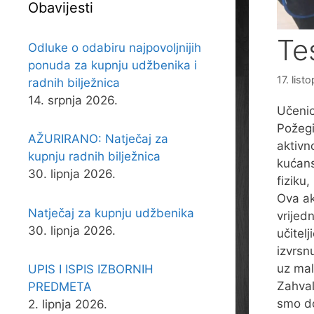
Obavijesti
Te
Odluke o odabiru najpovoljnijih
ponuda za kupnju udžbenika i
17. lis
radnih bilježnica
14. srpnja 2026.
Učenic
Požegi
AŽURIRANO: Natječaj za
aktivn
kupnju radnih bilježnica
kućans
30. lipnja 2026.
fiziku,
Ova ak
Natječaj za kupnju udžbenika
vrijed
30. lipnja 2026.
učitel
izvrsn
uz mal
UPIS I ISPIS IZBORNIH
Zahval
PREDMETA
smo do
2. lipnja 2026.