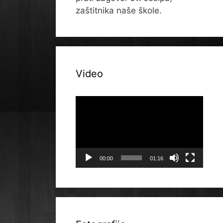
zaštitnika naše škole.
Video
Reproduktor
videozapisa
00:00
01:16