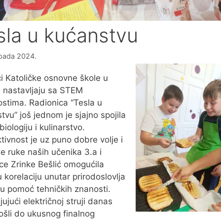
sla u kućanstvu
topada 2024.
i Katoličke osnovne škole u
 nastavljaju sa STEM
ostima. Radionica “Tesla u
tvu” još jednom je sjajno spojila
 biologiju i kulinarstvo.
tivnost je uz puno dobre volje i
ne ruke naših učenika 3.a i
jice Zrinke Bešlić omogućila
u korelaciju unutar prirodoslovlja
u pomoć tehničkih znanosti.
jujući električnoj struji danas
šli do ukusnog finalnog