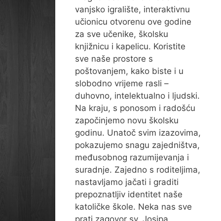
vanjsko igralište, interaktivnu
učionicu otvorenu ove godine
za sve učenike, školsku
knjižnicu i kapelicu. Koristite
sve naše prostore s
poštovanjem, kako biste i u
slobodno vrijeme rasli –
duhovno, intelektualno i ljudski.
Na kraju, s ponosom i radošću
započinjemo novu školsku
godinu. Unatoč svim izazovima,
pokazujemo snagu zajedništva,
međusobnog razumijevanja i
suradnje. Zajedno s roditeljima,
nastavljamo jačati i graditi
prepoznatljiv identitet naše
katoličke škole. Neka nas sve
prati zagovor sv. Josipa,