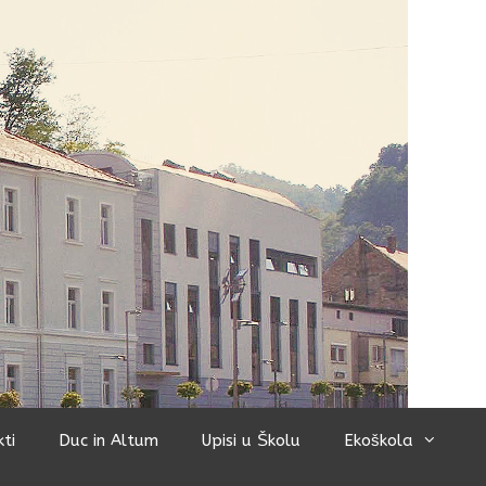
kti
Duc in Altum
Upisi u Školu
Ekoškola