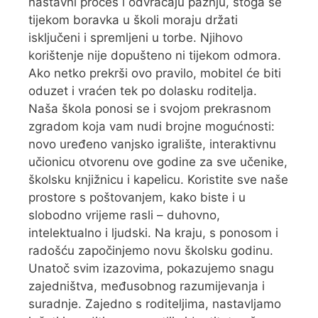
nastavni proces i odvraćaju pažnju, stoga se
tijekom boravka u školi moraju držati
isključeni i spremljeni u torbe. Njihovo
korištenje nije dopušteno ni tijekom odmora.
Ako netko prekrši ovo pravilo, mobitel će biti
oduzet i vraćen tek po dolasku roditelja.
Naša škola ponosi se i svojom prekrasnom
zgradom koja vam nudi brojne mogućnosti:
novo uređeno vanjsko igralište, interaktivnu
učionicu otvorenu ove godine za sve učenike,
školsku knjižnicu i kapelicu. Koristite sve naše
prostore s poštovanjem, kako biste i u
slobodno vrijeme rasli – duhovno,
intelektualno i ljudski. Na kraju, s ponosom i
radošću započinjemo novu školsku godinu.
Unatoč svim izazovima, pokazujemo snagu
zajedništva, međusobnog razumijevanja i
suradnje. Zajedno s roditeljima, nastavljamo