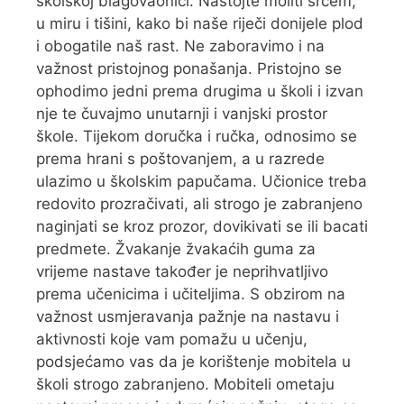
školskoj blagovaonici. Nastojte moliti srcem,
u miru i tišini, kako bi naše riječi donijele plod
i obogatile naš rast. Ne zaboravimo i na
važnost pristojnog ponašanja. Pristojno se
ophodimo jedni prema drugima u školi i izvan
nje te čuvajmo unutarnji i vanjski prostor
škole. Tijekom doručka i ručka, odnosimo se
prema hrani s poštovanjem, a u razrede
ulazimo u školskim papučama. Učionice treba
redovito prozračivati, ali strogo je zabranjeno
naginjati se kroz prozor, dovikivati se ili bacati
predmete. Žvakanje žvakaćih guma za
vrijeme nastave također je neprihvatljivo
prema učenicima i učiteljima. S obzirom na
važnost usmjeravanja pažnje na nastavu i
aktivnosti koje vam pomažu u učenju,
podsjećamo vas da je korištenje mobitela u
školi strogo zabranjeno. Mobiteli ometaju