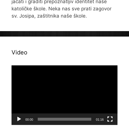
jačati i graditi prepoznatljiv identitet naše
katoličke škole. Neka nas sve prati zagovor
sv. Josipa, zaštitnika naše škole.
Video
Reproduktor
videozapisa
00:00
01:16