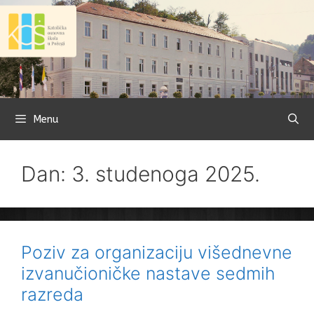
Preskoči
na
sadržaj
Menu
Dan: 3. studenoga 2025.
Poziv za organizaciju višednevne
izvanučioničke nastave sedmih
razreda