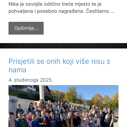
Nika je osvojila odlično treće mjesto te je
pohvaljena i posebno nagrađena. Čestitamo …
Nika
Opširnije…
treća
u
Županiji
u
Prisjetili se onih koji više nisu s
čitanju
nama
naglas
4. studenoga 2025.