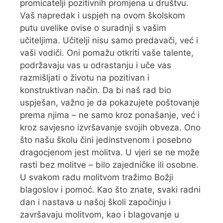
promicatelji pozitivnih promjena u društvu.
Vaš napredak i uspjeh na ovom školskom
putu uvelike ovise o suradnji s vašim
učiteljima. Učitelji nisu samo predavači, već i
vaši vodiči. Oni pomažu otkriti vaše talente,
podržavaju vas u odrastanju i uče vas
razmišljati o životu na pozitivan i
konstruktivan način. Da bi naš rad bio
uspješan, važno je da pokazujete poštovanje
prema njima – ne samo kroz ponašanje, već i
kroz savjesno izvršavanje svojih obveza. Ono
što našu školu čini jedinstvenom i posebno
dragocjenom jest molitva. U vjeri se ne može
rasti bez molitve – bilo zajedničke ili osobne.
U svakom radu molitvom tražimo Božji
blagoslov i pomoć. Kao što znate, svaki radni
dan i nastava u našoj školi započinju i
završavaju molitvom, kao i blagovanje u