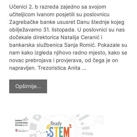
Učenici 2. b razreda zajedno sa svojom
učiteljicom Ivanom posjetili su poslovnicu
Zagrebačke banke ususret Danu štednje kojeg
obilježavamo 31. listopada. U poslovnici su nas
dočekale direktorica Natalija Ceranić i
bankarska službenica Sanja Romić. Pokazale su
nam kako izgleda njihovo radno mjesto, kako se
novac prebrojava i provjerava, od čega je on
napravljen. Trezoristica Anita …
Posjet
Opširnije…
banci
povodom
Dana
štednje