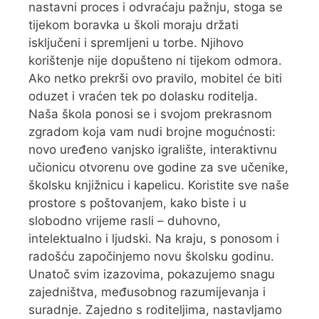
nastavni proces i odvraćaju pažnju, stoga se
tijekom boravka u školi moraju držati
isključeni i spremljeni u torbe. Njihovo
korištenje nije dopušteno ni tijekom odmora.
Ako netko prekrši ovo pravilo, mobitel će biti
oduzet i vraćen tek po dolasku roditelja.
Naša škola ponosi se i svojom prekrasnom
zgradom koja vam nudi brojne mogućnosti:
novo uređeno vanjsko igralište, interaktivnu
učionicu otvorenu ove godine za sve učenike,
školsku knjižnicu i kapelicu. Koristite sve naše
prostore s poštovanjem, kako biste i u
slobodno vrijeme rasli – duhovno,
intelektualno i ljudski. Na kraju, s ponosom i
radošću započinjemo novu školsku godinu.
Unatoč svim izazovima, pokazujemo snagu
zajedništva, međusobnog razumijevanja i
suradnje. Zajedno s roditeljima, nastavljamo