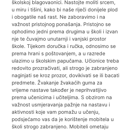
školskoj blagovaonici. Nastojte moliti srcem,
u miru i tišini, kako bi naše riječi donijele plod
i obogatile naš rast. Ne zaboravimo i na
važnost pristojnog ponašanja. Pristojno se
ophodimo jedni prema drugima u školi i izvan
nje te čuvajmo unutarnji i vanjski prostor
škole. Tijekom doručka i ručka, odnosimo se
prema hrani s poštovanjem, a u razrede
ulazimo u školskim papučama. Učionice treba
redovito prozračivati, ali strogo je zabranjeno
naginjati se kroz prozor, dovikivati se ili bacati
predmete. Žvakanje žvakaćih guma za
vrijeme nastave također je neprihvatljivo
prema učenicima i učiteljima. S obzirom na
važnost usmjeravanja pažnje na nastavu i
aktivnosti koje vam pomažu u učenju,
podsjećamo vas da je korištenje mobitela u
školi strogo zabranjeno. Mobiteli ometaju