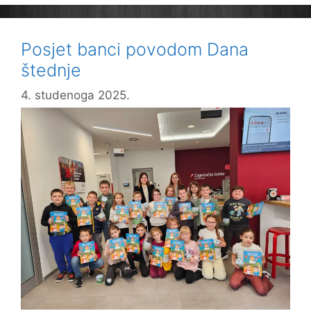
onih
koji
više
Posjet banci povodom Dana
nisu
štednje
s
nama
4. studenoga 2025.