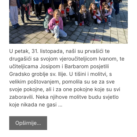
U petak, 31. listopada, naši su prvašići te
drugašići sa svojom vjeroučiteljicom Ivanom, te
učiteljicama Josipom i Barbarom posjetili
Gradsko groblje sv. Ilije. U tišini i molitvi, s
velikim poštovanjem, pomolila su se za sve
svoje pokojne, ali i za one pokojne koje su svi
zaboravili. Neka njihove molitve budu svjetlo
koje nikada ne gasi …
Prisjetili
Opširnije…
se