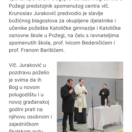
Požegi predstojnik spomenutog centra vlč.
Krunoslav Juraković predvodio je slavlje
božićnog blagoslova za okupljene djelatnike i
učenike požeške Katoličke gimnazije i Katoličke
osnovne škole u Požegi, na čelu s ravnateljima
spomenutih škola, prof. Ivicom Bedeničićem i
prof. Franom Barišićem.
Vlč. Juraković u
pozdravu poželio
je svima da ih
Bog u novom
polugodištu i u
novoj građanskoj
godini prati na
njihovu osobnom i
zajedničkom
školskom putu.