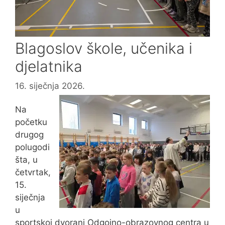
Blagoslov škole, učenika i
djelatnika
16. siječnja 2026.
Na
početku
drugog
polugodi
šta, u
četvrtak,
15.
siječnja
u
sportskoj dvorani Odgojno-obrazovnog centra u