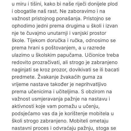
u miru i tišini, kako bi naše riječi donijele plod
i obogatile naš rast. Ne zaboravimo i na
važnost pristojnog ponašanja. Pristojno se
ophodimo jedni prema drugima u školi i izvan
nje te čuvajmo unutarnji i vanjski prostor
škole. Tijekom doručka i ručka, odnosimo se
prema hrani s poštovanjem, a u razrede
ulazimo u školskim papučama. Učionice treba
redovito prozračivati, ali strogo je zabranjeno
naginjati se kroz prozor, dovikivati se ili bacati
predmete. Žvakanje žvakaćih guma za
vrijeme nastave također je neprihvatljivo
prema učenicima i učiteljima. S obzirom na
važnost usmjeravanja pažnje na nastavu i
aktivnosti koje vam pomažu u učenju,
podsjećamo vas da je korištenje mobitela u
školi strogo zabranjeno. Mobiteli ometaju
nastavni proces i odvraćaju pažnju, stoga se