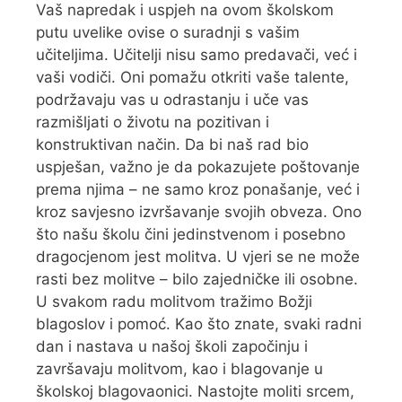
Vaš napredak i uspjeh na ovom školskom
putu uvelike ovise o suradnji s vašim
učiteljima. Učitelji nisu samo predavači, već i
vaši vodiči. Oni pomažu otkriti vaše talente,
podržavaju vas u odrastanju i uče vas
razmišljati o životu na pozitivan i
konstruktivan način. Da bi naš rad bio
uspješan, važno je da pokazujete poštovanje
prema njima – ne samo kroz ponašanje, već i
kroz savjesno izvršavanje svojih obveza. Ono
što našu školu čini jedinstvenom i posebno
dragocjenom jest molitva. U vjeri se ne može
rasti bez molitve – bilo zajedničke ili osobne.
U svakom radu molitvom tražimo Božji
blagoslov i pomoć. Kao što znate, svaki radni
dan i nastava u našoj školi započinju i
završavaju molitvom, kao i blagovanje u
školskoj blagovaonici. Nastojte moliti srcem,