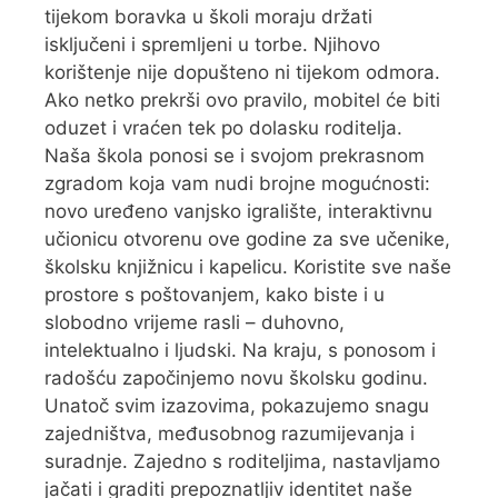
tijekom boravka u školi moraju držati
isključeni i spremljeni u torbe. Njihovo
korištenje nije dopušteno ni tijekom odmora.
Ako netko prekrši ovo pravilo, mobitel će biti
oduzet i vraćen tek po dolasku roditelja.
Naša škola ponosi se i svojom prekrasnom
zgradom koja vam nudi brojne mogućnosti:
novo uređeno vanjsko igralište, interaktivnu
učionicu otvorenu ove godine za sve učenike,
školsku knjižnicu i kapelicu. Koristite sve naše
prostore s poštovanjem, kako biste i u
slobodno vrijeme rasli – duhovno,
intelektualno i ljudski. Na kraju, s ponosom i
radošću započinjemo novu školsku godinu.
Unatoč svim izazovima, pokazujemo snagu
zajedništva, međusobnog razumijevanja i
suradnje. Zajedno s roditeljima, nastavljamo
jačati i graditi prepoznatljiv identitet naše