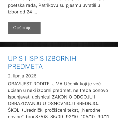
poetska rada, Patrikovu su pjesmu uvrstili u
izbor od 24 …
LITERARNI
Opširnije…
USPJEH
PATRIKA
PAVLA
ŠEKELJE
UPIS I ISPIS IZBORNIH
PREDMETA
2. lipnja 2026.
OBAVIJEST RODITELJIMA Učenik koji je već
upisan u neki izborni predmet, ne treba ponovo
ispunjavati upisnicu! ZAKON O ODGOJU I
OBRAZOVANJU U OSNOVNOJ I SREDNJOJ
ŠKOLI (Urednički pročišćeni tekst, „Narodne
novine“, broj 87/08, 86/09, 92/10, 105/10, 90/11,