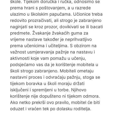
škole. Tijekom doručka i ručka, odnosimo se
prema hrani s poštovanjem, a u razrede
ulazimo u školskim papučama. Učionice treba
redovito prozračivati, ali strogo je zabranjeno
naginjati se kroz prozor, dovikivati se ili bacati
predmete. Žvakanje žvakaćih guma za
vrijeme nastave također je neprihvatljivo
prema učenicima i učiteljima. S obzirom na
važnost usmjeravanja pažnje na nastavu i
aktivnosti koje vam pomažu u učenju,
podsjećamo vas da je korištenje mobitela u
školi strogo zabranjeno. Mobiteli ometaju
nastavni proces i odvraćaju pažnju, stoga se
tijekom boravka u školi moraju držati
isključeni i spremljeni u torbe. Njihovo
korištenje nije dopušteno ni tijekom odmora.
Ako netko prekrši ovo pravilo, mobitel će biti
oduzet i vraćen tek po dolasku roditelja.