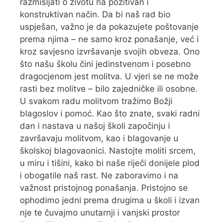
razmišljati o životu na pozitivan i
konstruktivan način. Da bi naš rad bio
uspješan, važno je da pokazujete poštovanje
prema njima – ne samo kroz ponašanje, već i
kroz savjesno izvršavanje svojih obveza. Ono
što našu školu čini jedinstvenom i posebno
dragocjenom jest molitva. U vjeri se ne može
rasti bez molitve – bilo zajedničke ili osobne.
U svakom radu molitvom tražimo Božji
blagoslov i pomoć. Kao što znate, svaki radni
dan i nastava u našoj školi započinju i
završavaju molitvom, kao i blagovanje u
školskoj blagovaonici. Nastojte moliti srcem,
u miru i tišini, kako bi naše riječi donijele plod
i obogatile naš rast. Ne zaboravimo i na
važnost pristojnog ponašanja. Pristojno se
ophodimo jedni prema drugima u školi i izvan
nje te čuvajmo unutarnji i vanjski prostor