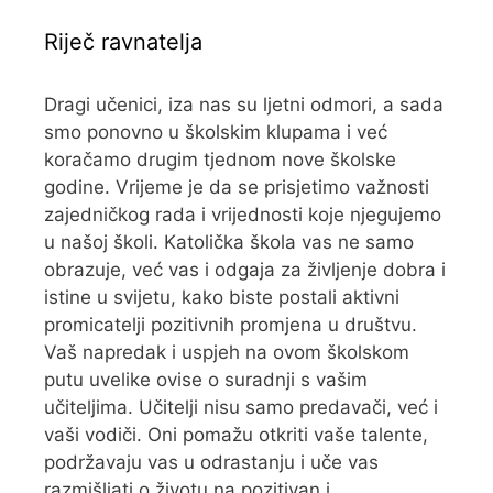
Riječ ravnatelja
Dragi učenici, iza nas su ljetni odmori, a sada
smo ponovno u školskim klupama i već
koračamo drugim tjednom nove školske
godine. Vrijeme je da se prisjetimo važnosti
zajedničkog rada i vrijednosti koje njegujemo
u našoj školi. Katolička škola vas ne samo
obrazuje, već vas i odgaja za življenje dobra i
istine u svijetu, kako biste postali aktivni
promicatelji pozitivnih promjena u društvu.
Vaš napredak i uspjeh na ovom školskom
putu uvelike ovise o suradnji s vašim
učiteljima. Učitelji nisu samo predavači, već i
vaši vodiči. Oni pomažu otkriti vaše talente,
podržavaju vas u odrastanju i uče vas
razmišljati o životu na pozitivan i