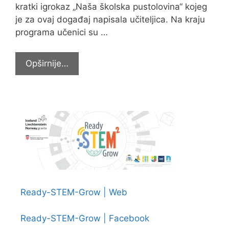
kratki igrokaz „Naša školska pustolovina“ kojeg
je za ovaj događaj napisala učiteljica. Na kraju
programa učenici su …
ZAVRŠNA
Opširnije…
PRIREDBA
I
DRUŽENJE
4.B
RAZREDA
Ready-STEM-Grow | Web
Ready-STEM-Grow | Facebook