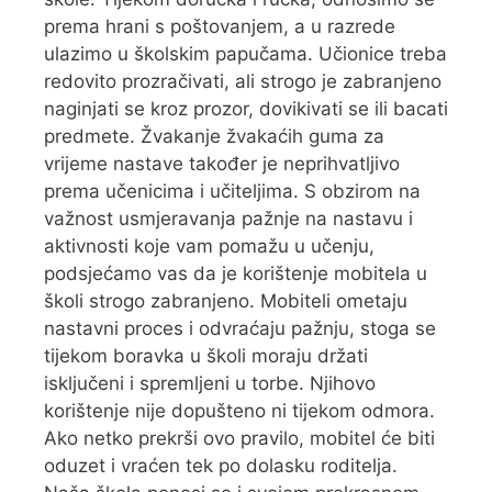
prema hrani s poštovanjem, a u razrede
ulazimo u školskim papučama. Učionice treba
redovito prozračivati, ali strogo je zabranjeno
naginjati se kroz prozor, dovikivati se ili bacati
predmete. Žvakanje žvakaćih guma za
vrijeme nastave također je neprihvatljivo
prema učenicima i učiteljima. S obzirom na
važnost usmjeravanja pažnje na nastavu i
aktivnosti koje vam pomažu u učenju,
podsjećamo vas da je korištenje mobitela u
školi strogo zabranjeno. Mobiteli ometaju
nastavni proces i odvraćaju pažnju, stoga se
tijekom boravka u školi moraju držati
isključeni i spremljeni u torbe. Njihovo
korištenje nije dopušteno ni tijekom odmora.
Ako netko prekrši ovo pravilo, mobitel će biti
oduzet i vraćen tek po dolasku roditelja.