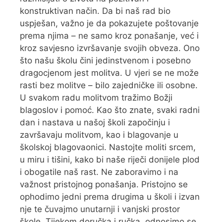
konstruktivan način. Da bi naš rad bio
uspješan, važno je da pokazujete poštovanje
prema njima – ne samo kroz ponašanje, već i
kroz savjesno izvršavanje svojih obveza. Ono
što našu školu čini jedinstvenom i posebno
dragocjenom jest molitva. U vjeri se ne može
rasti bez molitve – bilo zajedničke ili osobne.
U svakom radu molitvom tražimo Božji
blagoslov i pomoć. Kao što znate, svaki radni
dan i nastava u našoj školi započinju i
završavaju molitvom, kao i blagovanje u
školskoj blagovaonici. Nastojte moliti srcem,
u miru i tišini, kako bi naše riječi donijele plod
i obogatile naš rast. Ne zaboravimo i na
važnost pristojnog ponašanja. Pristojno se
ophodimo jedni prema drugima u školi i izvan
nje te čuvajmo unutarnji i vanjski prostor
škole. Tijekom doručka i ručka, odnosimo se