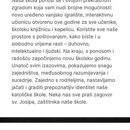
Naša škola ponosi se i svojom prekrasnom
zgradom koja vam nudi brojne mogućnosti:
novo uređeno vanjsko igralište, interaktivnu
učionicu otvorenu ove godine za sve učenike,
školsku knjižnicu i kapelicu. Koristite sve naše
prostore s poštovanjem, kako biste i u
slobodno vrijeme rasli – duhovno,
intelektualno i ljudski. Na kraju, s ponosom i
radošću započinjemo novu školsku godinu.
Unatoč svim izazovima, pokazujemo snagu
zajedništva, međusobnog razumijevanja i
suradnje. Zajedno s roditeljima, nastavljamo
jačati i graditi prepoznatljiv identitet naše
katoličke škole. Neka nas sve prati zagovor
sv. Josipa, zaštitnika naše škole.