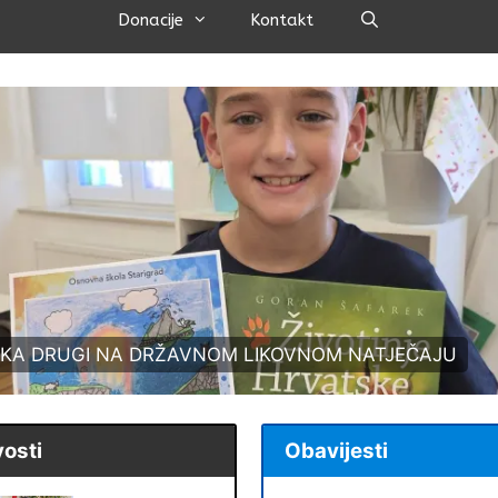
Pretraži
Donacije
Kontakt
še djelatnice sudjelovale na UPS-u
osti
Obavijesti