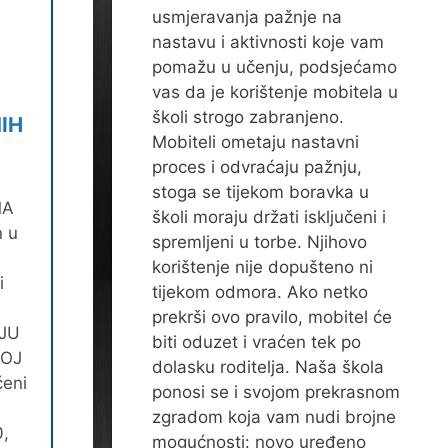
usmjeravanja pažnje na
nastavu i aktivnosti koje vam
pomažu u učenju, podsjećamo
vas da je korištenje mobitela u
školi strogo zabranjeno.
NIH
Mobiteli ometaju nastavni
proces i odvraćaju pažnju,
stoga se tijekom boravka u
MA
školi moraju držati isključeni i
n u
spremljeni u torbe. Njihovo
e
korištenje nije dopušteno ni
i
tijekom odmora. Ako netko
prekrši ovo pravilo, mobitel će
JU
biti oduzet i vraćen tek po
JOJ
dolasku roditelja. Naša škola
ćeni
ponosi se i svojom prekrasnom
,
zgradom koja vam nudi brojne
0,
mogućnosti: novo uređeno