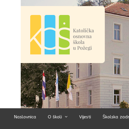
Preskoči
na
sadržaj
Naslovnica
O školi
Vijesti
Školska zad