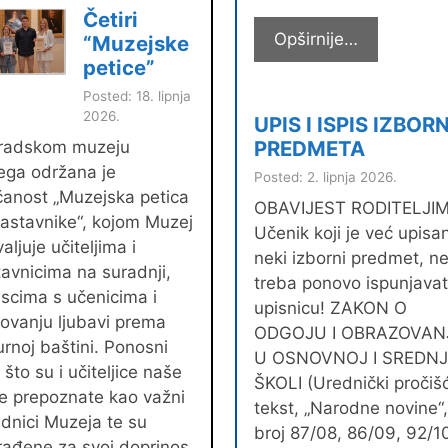
na
Četiri
UPS-
Natječaj
Opširnije…
“Muzejske
u
za
petice”
kupnju
Posted: 18. lipnja
udžbenika
2026.
UPIS I ISPIS IZBOR
PREDMETA
radskom muzeju
ega održana je
Posted: 2. lipnja 2026.
čanost „Muzejska petica
OBAVIJEST RODITELJI
astavnike“, kojom Muzej
Učenik koji je već upisa
aljuje učiteljima i
neki izborni predmet, n
avnicima na suradnji,
treba ponovo ispunjavat
scima s učenicima i
upisnicu! ZAKON O
ovanju ljubavi prema
ODGOJU I OBRAZOVAN
urnoj baštini. Ponosni
U OSNOVNOJ I SREDN
što su i učiteljice naše
ŠKOLI (Urednički pročiš
e prepoznate kao važni
tekst, „Narodne novine“
dnici Muzeja te su
broj 87/08, 86/09, 92/1
rađene za svoj doprinos