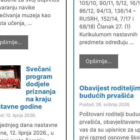
105/10, 90/11, 5/12, 16/1
varanju navike
86/12, 94/13, 136/14 –
jećivanja muzeja kao
RUSRH, 152/14, 7/17 i
ta učenja, …
68/18) Članak 27. (1)
Kurikulumom nastavnih
Četiri
pširnije…
predmeta određuju …
“Muzejske
petice”
UPIS
Opširnije…
Svečani
I
program
ISPIS
dodjele
IZBORNIH
Obavijest roditelji
priznanja
PREDMET
budućih prvašića
na kraju
Posted: 26. svibnja 2026.
tavne godine
Poštovani roditelji budu
d: 12. lipnja 2026.
prvašića, obavještavam
ljednjeg dana nastavne
vas da su upisnice za up
ne, 12. lipnja 2026., u
prvi razred osnovne ško