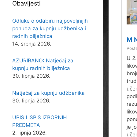
Obavijesti
Odluke o odabiru najpovoljnijih
ponuda za kupnju udžbenika i
radnih bilježnica
M 
14. srpnja 2026.
Poste
U 2.
AŽURIRANO: Natječaj za
liko
kupnju radnih bilježnica
broj
30. lipnja 2026.
trud
učen
Natječaj za kupnju udžbenika
godi
30. lipnja 2026.
rezu
liko
UPIS I ISPIS IZBORNIH
pon
PREDMETA
je j
2. lipnja 2026.
učen