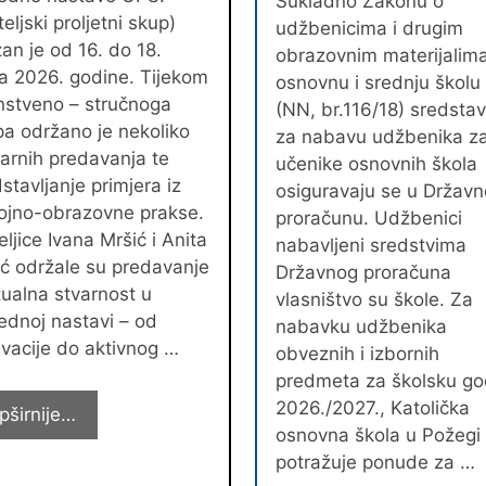
Sukladno Zakonu o
teljski proljetni skup)
udžbenicima i drugim
an je od 16. do 18.
obrazovnim materijalim
ja 2026. godine. Tijekom
osnovnu i srednju školu
nstveno – stručnoga
(NN, br.116/18) sredsta
a održano je nekoliko
za nabavu udžbenika z
arnih predavanja te
učenike osnovnih škola
stavljanje primjera iz
osiguravaju se u Držav
ojno-obrazovne prakse.
proračunu. Udžbenici
eljice Ivana Mršić i Anita
nabavljeni sredstvima
ć održale su predavanje
Državnog proračuna
tualna stvarnost u
vlasništvo su škole. Za
ednoj nastavi – od
nabavku udžbenika
vacije do aktivnog …
obveznih i izbornih
predmeta za školsku go
2026./2027., Katolička
Naše
pširnije…
osnovna škola u Požegi
djelatnice
potražuje ponude za …
sudjelovale