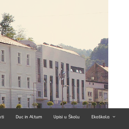
kti
Duc in Altum
Upisi u Školu
Ekoškola