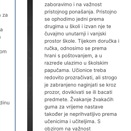
zaboravimo i na važnost
pristojnog ponašanja. Pristojno
a za
se ophodimo jedni prema
drugima u školi i izvan nje te
va
čuvajmo unutarnji i vanjski
a
prostor škole. Tijekom doručka i
ručka, odnosimo se prema
nom
hrani s poštovanjem, a u
razrede ulazimo u školskim
papučama. Učionice treba
redovito prozračivati, ali strogo
je zabranjeno naginjati se kroz
prozor, dovikivati se ili bacati
predmete. Žvakanje žvakaćih
dinu
guma za vrijeme nastave
također je neprihvatljivo prema
učenicima i učiteljima. S
obzirom na važnost