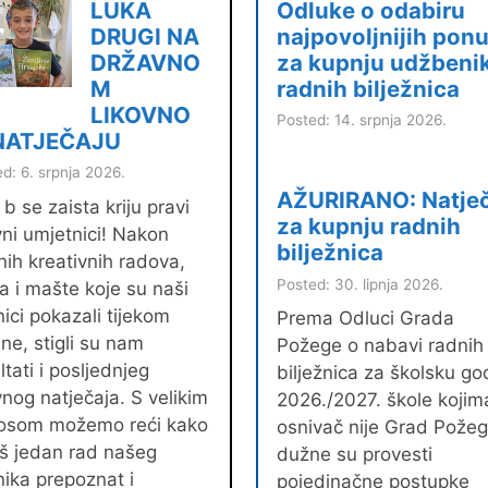
LUKA
Odluke o odabiru
DRUGI NA
najpovoljnijih pon
DRŽAVNO
za kupnju udžbenik
M
radnih bilježnica
LIKOVNO
Posted: 14. srpnja 2026.
NATJEČAJU
d: 6. srpnja 2026.
AŽURIRANO: Natječ
 b se zaista kriju pravi
za kupnju radnih
vni umjetnici! Nakon
bilježnica
nih kreativnih radova,
Posted: 30. lipnja 2026.
a i mašte koje su naši
ici pokazali tijekom
Prema Odluci Grada
ne, stigli su nam
Požege o nabavi radnih
ltati i posljednjeg
bilježnica za školsku go
vnog natječaja. S velikim
2026./2027. škole kojim
osom možemo reći kako
osnivač nije Grad Pože
oš jedan rad našeg
dužne su provesti
ika prepoznat i
pojedinačne postupke