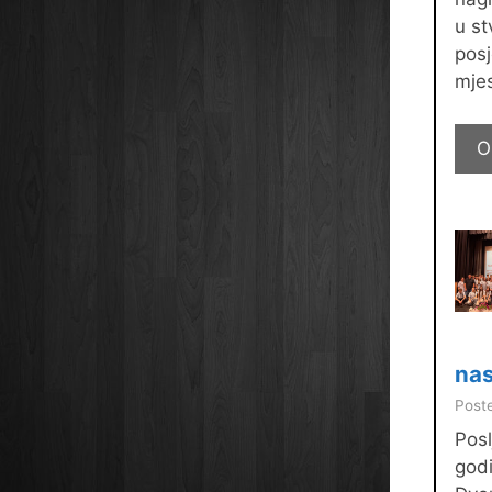
u st
pos
mjes
O
nas
Poste
Pos
godi