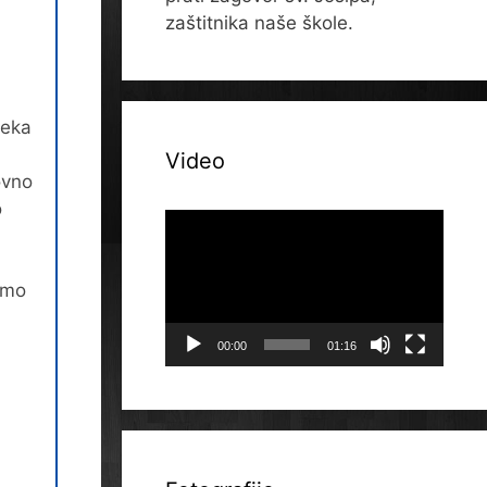
zaštitnika naše škole.
neka
Video
ovno
o
Reproduktor
videozapisa
imo
00:00
01:16