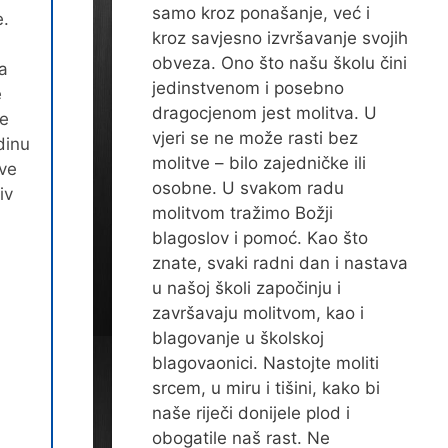
samo kroz ponašanje, već i
e.
kroz savjesno izvršavanje svojih
obveza. Ono što našu školu čini
a
jedinstvenom i posebno
e
dragocjenom jest molitva. U
ne
vjeri se ne može rasti bez
dinu
molitve – bilo zajedničke ili
ove
osobne. U svakom radu
iv
molitvom tražimo Božji
blagoslov i pomoć. Kao što
znate, svaki radni dan i nastava
O:
u našoj školi započinju i
završavaju molitvom, kao i
blagovanje u školskoj
blagovaonici. Nastojte moliti
srcem, u miru i tišini, kako bi
naše riječi donijele plod i
obogatile naš rast. Ne