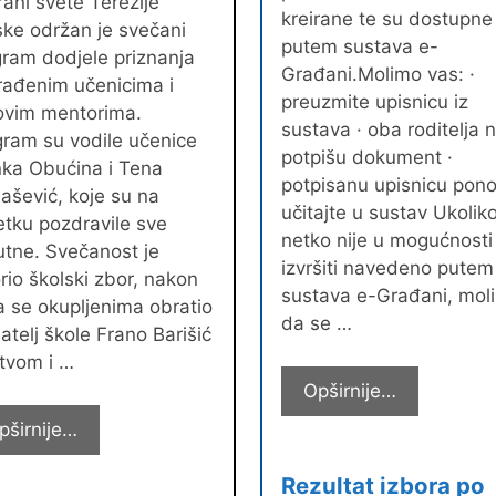
ani svete Terezije
kreirane te su dostupne
ske održan je svečani
putem sustava e-
ram dodjele priznanja
Građani.Molimo vas: ·
rađenim učenicima i
preuzmite upisnicu iz
hovim mentorima.
sustava · oba roditelja 
ram su vodile učenice
potpišu dokument ·
nka Obućina i Tena
potpisanu upisnicu pon
šević, koje su na
učitajte u sustav Ukolik
tku pozdravile sve
netko nije u mogućnosti
utne. Svečanost je
izvršiti navedeno putem
rio školski zbor, nakon
sustava e-Građani, mol
 se okupljenima obratio
da se …
atelj škole Frano Barišić
tvom i …
Obavijest
Opširnije…
roditeljima
Svečani
pširnije…
budućih
program
prvašića
Rezultat izbora po
dodjele