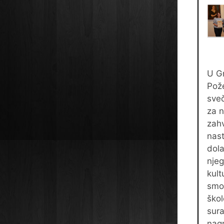
U G
Pož
sve
za n
zahv
nast
dola
njeg
kult
smo 
škol
sura
nag