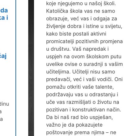
koje njegujemo u našoj školi.
uda
Katolička škola vas ne samo
a i
obrazuje, već vas i odgaja za
življenje dobra i istine u svijetu,
kako biste postali aktivni
promicatelji pozitivnih promjena
u društvu. Vaš napredak i
aj
uspjeh na ovom školskom putu
uvelike ovise o suradnji s vašim
učiteljima. Učitelji nisu samo
predavači, već i vaši vodiči. Oni
pomažu otkriti vaše talente,
podržavaju vas u odrastanju i
uče vas razmišljati o životu na
dinu
pozitivan i konstruktivan način.
a
Da bi naš rad bio uspješan,
ga
važno je da pokazujete
poštovanje prema njima – ne