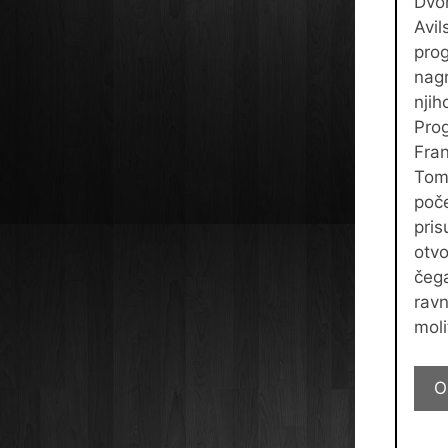
Dvor
Avil
prog
nag
nji
Prog
Fra
Toma
poče
pris
otvo
čega
ravn
moli
O