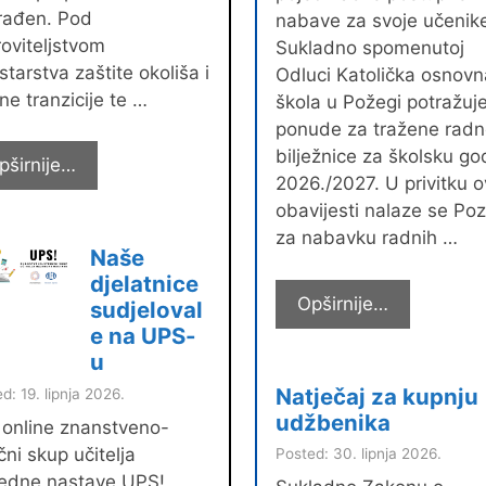
rađen. Pod
nabave za svoje učenik
oviteljstvom
Sukladno spomenutoj
starstva zaštite okoliša i
Odluci Katolička osnovn
ne tranzicije te …
škola u Požegi potražuj
ponude za tražene rad
bilježnice za školsku go
LUKA
pširnije…
2026./2027. U privitku 
DRUGI
obavijesti nalaze se Poz
NA
za nabavku radnih …
DRŽAVNOM
Naše
LIKOVNOM
djelatnice
NATJEČAJU
AŽURIRAN
Opširnije…
sudjeloval
Natječaj
e na UPS-
za
u
kupnju
Natječaj za kupnju
d: 19. lipnja 2026.
radnih
udžbenika
 online znanstveno-
bilježnica
čni skup učitelja
Posted: 30. lipnja 2026.
redne nastave UPS!