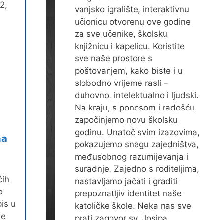
2,
vanjsko igralište, interaktivnu
učionicu otvorenu ove godine
za sve učenike, školsku
knjižnicu i kapelicu. Koristite
sve naše prostore s
poštovanjem, kako biste i u
slobodno vrijeme rasli –
duhovno, intelektualno i ljudski.
Na kraju, s ponosom i radošću
započinjemo novu školsku
godinu. Unatoč svim izazovima,
ma
pokazujemo snagu zajedništva,
A
međusobnog razumijevanja i
suradnje. Zajedno s roditeljima,
ćih
nastavljamo jačati i graditi
o
prepoznatljiv identitet naše
is u
katoličke škole. Neka nas sve
le
prati zagovor sv. Josipa,