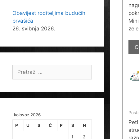
nag
Obavijest roditeljima budućih
pokr
prvašića
Mini
26. svibnja 2026.
zele
O
Pretraži:
Poste
kolovoz 2026
Peti
P
U
S
Č
P
S
N
stru
1
2
raz