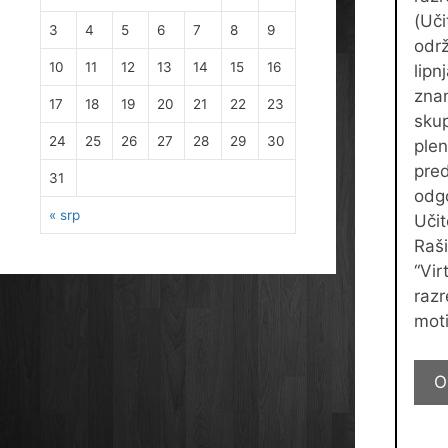
(Uči
3
4
5
6
7
8
9
održ
10
11
12
13
14
15
16
lipn
zna
17
18
19
20
21
22
23
skup
24
25
26
27
28
29
30
plen
pred
31
odg
« srp
Učit
Raši
“Vir
razr
moti
O