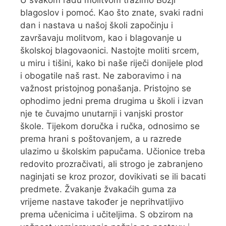
U svakom radu molitvom tražimo Božji
blagoslov i pomoć. Kao što znate, svaki radni
dan i nastava u našoj školi započinju i
završavaju molitvom, kao i blagovanje u
školskoj blagovaonici. Nastojte moliti srcem,
u miru i tišini, kako bi naše riječi donijele plod
i obogatile naš rast. Ne zaboravimo i na
važnost pristojnog ponašanja. Pristojno se
ophodimo jedni prema drugima u školi i izvan
nje te čuvajmo unutarnji i vanjski prostor
škole. Tijekom doručka i ručka, odnosimo se
prema hrani s poštovanjem, a u razrede
ulazimo u školskim papučama. Učionice treba
redovito prozračivati, ali strogo je zabranjeno
naginjati se kroz prozor, dovikivati se ili bacati
predmete. Žvakanje žvakaćih guma za
vrijeme nastave također je neprihvatljivo
prema učenicima i učiteljima. S obzirom na