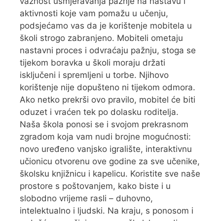
važnost usmjeravanja pažnje na nastavu i
aktivnosti koje vam pomažu u učenju,
podsjećamo vas da je korištenje mobitela u
školi strogo zabranjeno. Mobiteli ometaju
nastavni proces i odvraćaju pažnju, stoga se
tijekom boravka u školi moraju držati
isključeni i spremljeni u torbe. Njihovo
korištenje nije dopušteno ni tijekom odmora.
Ako netko prekrši ovo pravilo, mobitel će biti
oduzet i vraćen tek po dolasku roditelja.
Naša škola ponosi se i svojom prekrasnom
zgradom koja vam nudi brojne mogućnosti:
novo uređeno vanjsko igralište, interaktivnu
učionicu otvorenu ove godine za sve učenike,
školsku knjižnicu i kapelicu. Koristite sve naše
prostore s poštovanjem, kako biste i u
slobodno vrijeme rasli – duhovno,
intelektualno i ljudski. Na kraju, s ponosom i