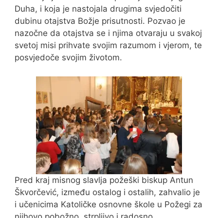
Duha, i koja je nastojala drugima svjedočiti
dubinu otajstva Božje prisutnosti. Pozvao je
nazočne da otajstva se i njima otvaraju u svakoj
svetoj misi prihvate svojim razumom i vjerom, te
posvjedoče svojim životom.
Pred kraj misnog slavlja požeški biskup Antun
Škvorčević, između ostalog i ostalih, zahvalio je
i učenicima Katoličke osnovne škole u Požegi za
njihovo pobožno, strpljivo i radosno