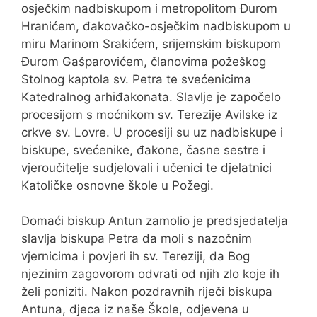
osječkim nadbiskupom i metropolitom Đurom
Hranićem, đakovačko-osječkim nadbiskupom u
miru Marinom Srakićem, srijemskim biskupom
Đurom Gašparovićem, članovima požeškog
Stolnog kaptola sv. Petra te svećenicima
Katedralnog arhiđakonata. Slavlje je započelo
procesijom s moćnikom sv. Terezije Avilske iz
crkve sv. Lovre. U procesiji su uz nadbiskupe i
biskupe, svećenike, đakone, časne sestre i
vjeroučitelje sudjelovali i učenici te djelatnici
Katoličke osnovne škole u Požegi.
Domaći biskup Antun zamolio je predsjedatelja
slavlja biskupa Petra da moli s nazočnim
vjernicima i povjeri ih sv. Tereziji, da Bog
njezinim zagovorom odvrati od njih zlo koje ih
želi poniziti. Nakon pozdravnih riječi biskupa
Antuna, djeca iz naše Škole, odjevena u