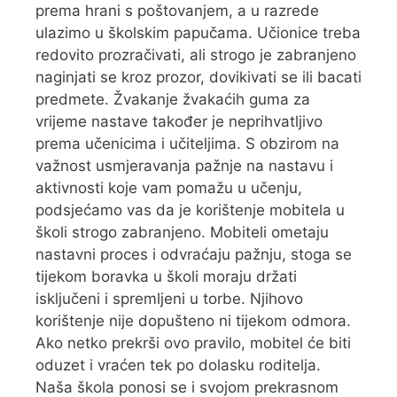
prema hrani s poštovanjem, a u razrede
ulazimo u školskim papučama. Učionice treba
redovito prozračivati, ali strogo je zabranjeno
naginjati se kroz prozor, dovikivati se ili bacati
predmete. Žvakanje žvakaćih guma za
vrijeme nastave također je neprihvatljivo
prema učenicima i učiteljima. S obzirom na
važnost usmjeravanja pažnje na nastavu i
aktivnosti koje vam pomažu u učenju,
podsjećamo vas da je korištenje mobitela u
školi strogo zabranjeno. Mobiteli ometaju
nastavni proces i odvraćaju pažnju, stoga se
tijekom boravka u školi moraju držati
isključeni i spremljeni u torbe. Njihovo
korištenje nije dopušteno ni tijekom odmora.
Ako netko prekrši ovo pravilo, mobitel će biti
oduzet i vraćen tek po dolasku roditelja.
Naša škola ponosi se i svojom prekrasnom