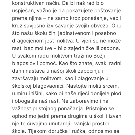
konstruktivan način. Da bi naš rad bio
uspješan, važno je da pokazujete poštovanje
prema njima – ne samo kroz ponašanje, već i
kroz savjesno izvršavanje svojih obveza. Ono
što našu školu čini jedinstvenom i posebno
dragocjenom jest molitva. U vjeri se ne može
rasti bez molitve – bilo zajedničke ili osobne.
U svakom radu molitvom tražimo Božji
blagoslov i pomoć. Kao što znate, svaki radni
dan i nastava u našoj školi započinju i
završavaju molitvom, kao i blagovanje u
školskoj blagovaonici. Nastojte moliti srcem,
u miru i tišini, kako bi naše riječi donijele plod
i obogatile naš rast. Ne zaboravimo i na
važnost pristojnog ponašanja. Pristojno se
ophodimo jedni prema drugima u školi i izvan
nje te čuvajmo unutarnji i vanjski prostor
škole. Tijekom doručka i ručka, odnosimo se