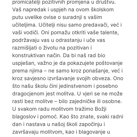
promicatelji pozitivnih promjena u društvu.
Vaš napredak i uspjeh na ovom školskom
putu uvelike ovise o suradnji s vašim
učiteljima. Učitelji nisu samo predavači, već i
vaši vodiči. Oni pomažu otkriti vaše talente,
podržavaju vas u odrastanju i uče vas
razmišljati o životu na pozitivan i
konstruktivan način. Da bi naš rad bio
uspješan, važno je da pokazujete poštovanje
prema njima – ne samo kroz ponašanje, već i
kroz savjesno izvršavanje svojih obveza. Ono
što našu školu čini jedinstvenom i posebno
dragocjenom jest molitva. U vjeri se ne može
rasti bez molitve – bilo zajedničke ili osobne.
U svakom radu molitvom tražimo Božji
blagoslov i pomoć. Kao što znate, svaki radni
dan i nastava u našoj školi započinju i
završavaju molitvom, kao i blagovanje u