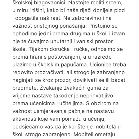
školskoj blagovaonici. Nastojte moliti srcem,
u miru i tišini, kako bi naše riječi donijele plod
i obogatile naš rast. Ne zaboravimo i na
važnost pristojnog ponašanja. Pristojno se
ophodimo jedni prema drugima u školi i izvan
nje te čuvajmo unutarnji i vanjski prostor
škole. Tijekom doručka i ručka, odnosimo se
prema hrani s poštovanjem, a u razrede
ulazimo u školskim papučama. Učionice treba
redovito prozračivati, ali strogo je zabranjeno
naginjati se kroz prozor, dovikivati se ili bacati
predmete. Žvakanje žvakaćih guma za
vrijeme nastave također je neprihvatljivo
prema učenicima i učiteljima. S obzirom na
važnost usmjeravanja pažnje na nastavu i
aktivnosti koje vam pomažu u učenju,
podsjećamo vas da je korištenje mobitela u
školi strogo zabranjeno. Mobiteli ometaju