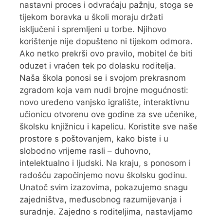
nastavni proces i odvraćaju pažnju, stoga se
tijekom boravka u školi moraju držati
isključeni i spremljeni u torbe. Njihovo
korištenje nije dopušteno ni tijekom odmora.
Ako netko prekrši ovo pravilo, mobitel će biti
oduzet i vraćen tek po dolasku roditelja.
Naša škola ponosi se i svojom prekrasnom
zgradom koja vam nudi brojne mogućnosti:
novo uređeno vanjsko igralište, interaktivnu
učionicu otvorenu ove godine za sve učenike,
školsku knjižnicu i kapelicu. Koristite sve naše
prostore s poštovanjem, kako biste i u
slobodno vrijeme rasli – duhovno,
intelektualno i ljudski. Na kraju, s ponosom i
radošću započinjemo novu školsku godinu.
Unatoč svim izazovima, pokazujemo snagu
zajedništva, međusobnog razumijevanja i
suradnje. Zajedno s roditeljima, nastavljamo