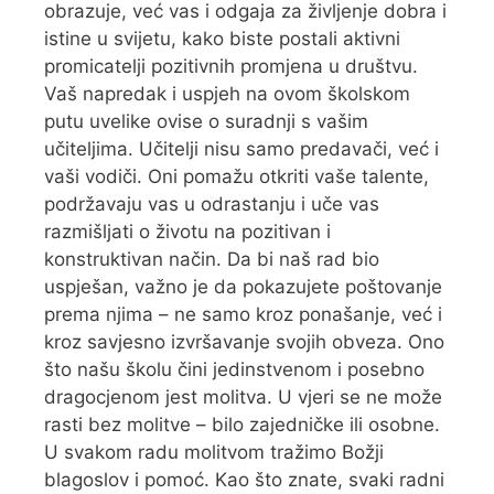
obrazuje, već vas i odgaja za življenje dobra i
istine u svijetu, kako biste postali aktivni
promicatelji pozitivnih promjena u društvu.
Vaš napredak i uspjeh na ovom školskom
putu uvelike ovise o suradnji s vašim
učiteljima. Učitelji nisu samo predavači, već i
vaši vodiči. Oni pomažu otkriti vaše talente,
podržavaju vas u odrastanju i uče vas
razmišljati o životu na pozitivan i
konstruktivan način. Da bi naš rad bio
uspješan, važno je da pokazujete poštovanje
prema njima – ne samo kroz ponašanje, već i
kroz savjesno izvršavanje svojih obveza. Ono
što našu školu čini jedinstvenom i posebno
dragocjenom jest molitva. U vjeri se ne može
rasti bez molitve – bilo zajedničke ili osobne.
U svakom radu molitvom tražimo Božji
blagoslov i pomoć. Kao što znate, svaki radni