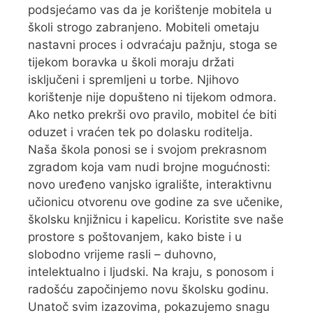
podsjećamo vas da je korištenje mobitela u
školi strogo zabranjeno. Mobiteli ometaju
nastavni proces i odvraćaju pažnju, stoga se
tijekom boravka u školi moraju držati
isključeni i spremljeni u torbe. Njihovo
korištenje nije dopušteno ni tijekom odmora.
Ako netko prekrši ovo pravilo, mobitel će biti
oduzet i vraćen tek po dolasku roditelja.
Naša škola ponosi se i svojom prekrasnom
zgradom koja vam nudi brojne mogućnosti:
novo uređeno vanjsko igralište, interaktivnu
učionicu otvorenu ove godine za sve učenike,
školsku knjižnicu i kapelicu. Koristite sve naše
prostore s poštovanjem, kako biste i u
slobodno vrijeme rasli – duhovno,
intelektualno i ljudski. Na kraju, s ponosom i
radošću započinjemo novu školsku godinu.
Unatoč svim izazovima, pokazujemo snagu