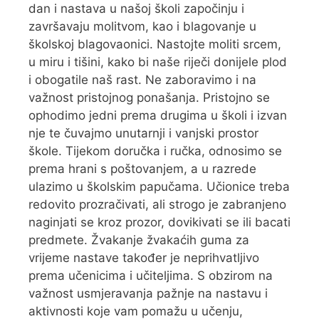
dan i nastava u našoj školi započinju i
završavaju molitvom, kao i blagovanje u
školskoj blagovaonici. Nastojte moliti srcem,
u miru i tišini, kako bi naše riječi donijele plod
i obogatile naš rast. Ne zaboravimo i na
važnost pristojnog ponašanja. Pristojno se
ophodimo jedni prema drugima u školi i izvan
nje te čuvajmo unutarnji i vanjski prostor
škole. Tijekom doručka i ručka, odnosimo se
prema hrani s poštovanjem, a u razrede
ulazimo u školskim papučama. Učionice treba
redovito prozračivati, ali strogo je zabranjeno
naginjati se kroz prozor, dovikivati se ili bacati
predmete. Žvakanje žvakaćih guma za
vrijeme nastave također je neprihvatljivo
prema učenicima i učiteljima. S obzirom na
važnost usmjeravanja pažnje na nastavu i
aktivnosti koje vam pomažu u učenju,