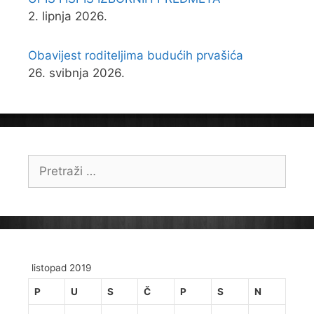
2. lipnja 2026.
Obavijest roditeljima budućih prvašića
26. svibnja 2026.
Pretraži:
listopad 2019
P
U
S
Č
P
S
N