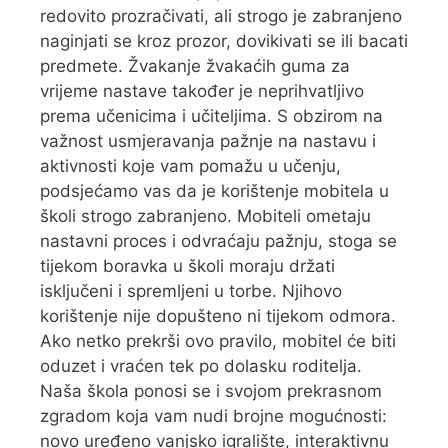
redovito prozračivati, ali strogo je zabranjeno
naginjati se kroz prozor, dovikivati se ili bacati
predmete. Žvakanje žvakaćih guma za
vrijeme nastave također je neprihvatljivo
prema učenicima i učiteljima. S obzirom na
važnost usmjeravanja pažnje na nastavu i
aktivnosti koje vam pomažu u učenju,
podsjećamo vas da je korištenje mobitela u
školi strogo zabranjeno. Mobiteli ometaju
nastavni proces i odvraćaju pažnju, stoga se
tijekom boravka u školi moraju držati
isključeni i spremljeni u torbe. Njihovo
korištenje nije dopušteno ni tijekom odmora.
Ako netko prekrši ovo pravilo, mobitel će biti
oduzet i vraćen tek po dolasku roditelja.
Naša škola ponosi se i svojom prekrasnom
zgradom koja vam nudi brojne mogućnosti:
novo uređeno vanjsko igralište, interaktivnu