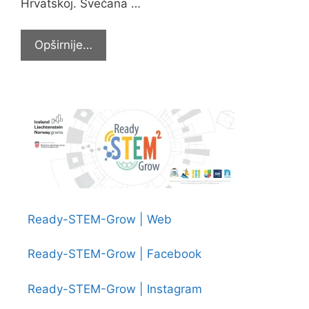
Hrvatskoj. Svečana …
Učiteljica
Opširnije…
Anita
Rašić
među
najboljima
u
Hrvatskoj
Ready-STEM-Grow | Web
Ready-STEM-Grow | Facebook
Ready-STEM-Grow | Instagram