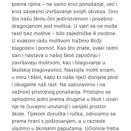
prema njima – ne samo kroz ponašanje, već i
kroz savjesno izvršavanje svojih obveza. Ono
što našu školu čini jedinstvenom i posebno
dragocjenom jest molitva. U vjeri se ne može
rasti bez molitve – bilo zajedničke ili osobne.
U svakom radu molitvom tražimo Božji
blagoslov i pomoć. Kao što znate, svaki radni
dan i nastava u našoj školi započinju i
završavaju molitvom, kao i blagovanje u
školskoj blagovaonici. Nastojte moliti srcem,
u miru i tišini, kako bi naše riječi donijele plod
i obogatile naš rast. Ne zaboravimo i na
važnost pristojnog ponašanja. Pristojno se
ophodimo jedni prema drugima u školi i izvan
nje te čuvajmo unutarnji i vanjski prostor
škole. Tijekom doručka i ručka, odnosimo se
prema hrani s poštovanjem, a u razrede
ulazimo u školskim papučama. Učionice treba