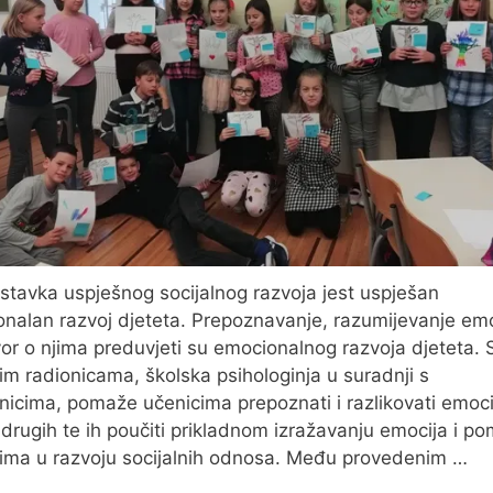
stavka uspješnog socijalnog razvoja jest uspješan
nalan razvoj djeteta. Prepoznavanje, razumijevanje emo
or o njima preduvjeti su emocionalnog razvoja djeteta. 
itim radionicama, školska psihologinja u suradnji s
nicima, pomaže učenicima prepoznati i razlikovati emoc
 drugih te ih poučiti prikladnom izražavanju emocija i po
ima u razvoju socijalnih odnosa. Među provedenim …