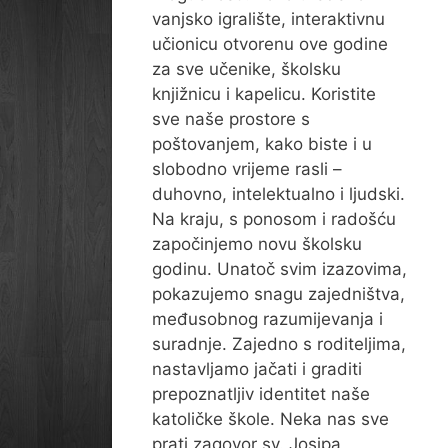
vanjsko igralište, interaktivnu
učionicu otvorenu ove godine
za sve učenike, školsku
knjižnicu i kapelicu. Koristite
sve naše prostore s
poštovanjem, kako biste i u
slobodno vrijeme rasli –
duhovno, intelektualno i ljudski.
Na kraju, s ponosom i radošću
započinjemo novu školsku
godinu. Unatoč svim izazovima,
pokazujemo snagu zajedništva,
međusobnog razumijevanja i
suradnje. Zajedno s roditeljima,
nastavljamo jačati i graditi
prepoznatljiv identitet naše
katoličke škole. Neka nas sve
prati zagovor sv. Josipa,