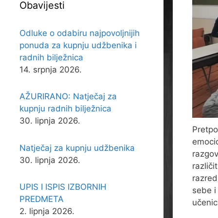
Obavijesti
Odluke o odabiru najpovoljnijih
ponuda za kupnju udžbenika i
radnih bilježnica
14. srpnja 2026.
AŽURIRANO: Natječaj za
kupnju radnih bilježnica
30. lipnja 2026.
Pretpo
emocio
Natječaj za kupnju udžbenika
razgov
30. lipnja 2026.
različ
razred
UPIS I ISPIS IZBORNIH
sebe i
PREDMETA
učenic
2. lipnja 2026.