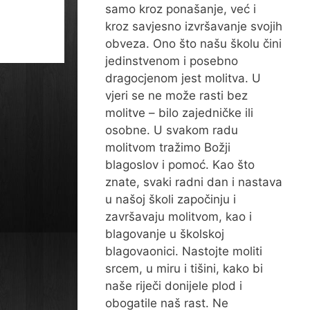
samo kroz ponašanje, već i
kroz savjesno izvršavanje svojih
obveza. Ono što našu školu čini
jedinstvenom i posebno
dragocjenom jest molitva. U
vjeri se ne može rasti bez
molitve – bilo zajedničke ili
osobne. U svakom radu
molitvom tražimo Božji
blagoslov i pomoć. Kao što
znate, svaki radni dan i nastava
u našoj školi započinju i
završavaju molitvom, kao i
blagovanje u školskoj
blagovaonici. Nastojte moliti
srcem, u miru i tišini, kako bi
naše riječi donijele plod i
obogatile naš rast. Ne