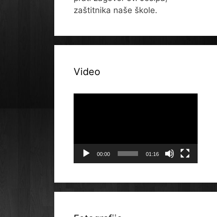
zaštitnika naše škole.
Video
Reproduktor
videozapisa
00:00
01:16