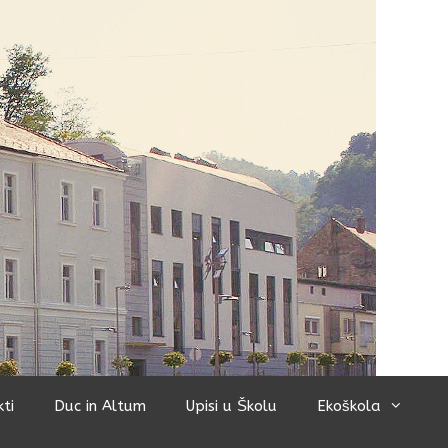
kti
Duc in Altum
Upisi u Školu
Ekoškola