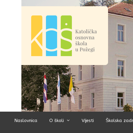
Preskoči
na
sadržaj
Naslovnica
O školi
Vijesti
Školska zad