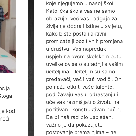
koje njegujemo u našoj školi.
Katolička škola vas ne samo
obrazuje, već vas i odgaja za
življenje dobra i istine u svijetu,
kako biste postali aktivni
promicatelji pozitivnih promjena
u društvu. Vaš napredak i
uspjeh na ovom školskom putu
uvelike ovise o suradnji s vašim
učiteljima. Učitelji nisu samo
predavači, već i vaši vodiči. Oni
pomažu otkriti vaše talente,
cija i
podržavaju vas u odrastanju i
Stoga
uče vas razmišljati o životu na
pozitivan i konstruktivan način.
ije kod
Da bi naš rad bio uspješan,
moći
važno je da pokazujete
poštovanje prema njima – ne