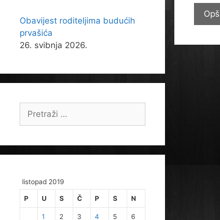
Opš
Obavijest roditeljima budućih
prvašića
26. svibnja 2026.
Pretraži:
listopad 2019
P
U
S
Č
P
S
N
1
2
3
4
5
6