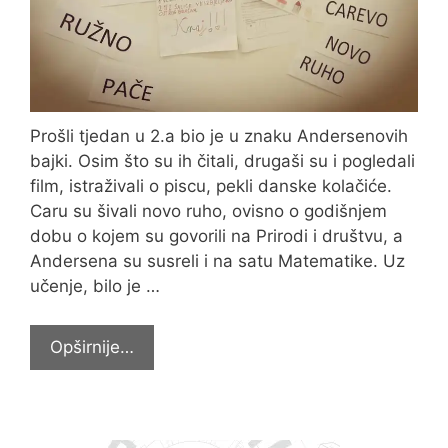
Prošli tjedan u 2.a bio je u znaku Andersenovih
bajki. Osim što su ih čitali, drugaši su i pogledali
film, istraživali o piscu, pekli danske kolačiće.
Caru su šivali novo ruho, ovisno o godišnjem
dobu o kojem su govorili na Prirodi i društvu, a
Andersena su susreli i na satu Matematike. Uz
učenje, bilo je …
Andersenove
Opširnije…
bajke
kroz
cijeli
tjedan