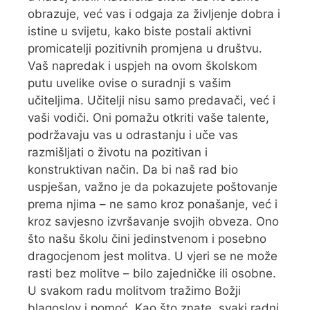
obrazuje, već vas i odgaja za življenje dobra i
istine u svijetu, kako biste postali aktivni
promicatelji pozitivnih promjena u društvu.
Vaš napredak i uspjeh na ovom školskom
putu uvelike ovise o suradnji s vašim
učiteljima. Učitelji nisu samo predavači, već i
vaši vodiči. Oni pomažu otkriti vaše talente,
podržavaju vas u odrastanju i uče vas
razmišljati o životu na pozitivan i
konstruktivan način. Da bi naš rad bio
uspješan, važno je da pokazujete poštovanje
prema njima – ne samo kroz ponašanje, već i
kroz savjesno izvršavanje svojih obveza. Ono
što našu školu čini jedinstvenom i posebno
dragocjenom jest molitva. U vjeri se ne može
rasti bez molitve – bilo zajedničke ili osobne.
U svakom radu molitvom tražimo Božji
blagoslov i pomoć. Kao što znate, svaki radni