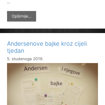
…
KREATIVNA
Opširnije…
RADIONICA
2.A
Andersenove bajke kroz cijeli
tjedan
5. studenoga 2019.