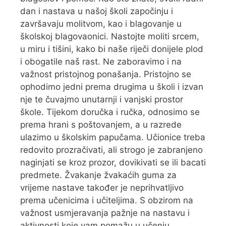
dan i nastava u našoj školi započinju i
završavaju molitvom, kao i blagovanje u
školskoj blagovaonici. Nastojte moliti srcem,
u miru i tišini, kako bi naše riječi donijele plod
i obogatile naš rast. Ne zaboravimo i na
važnost pristojnog ponašanja. Pristojno se
ophodimo jedni prema drugima u školi i izvan
nje te čuvajmo unutarnji i vanjski prostor
škole. Tijekom doručka i ručka, odnosimo se
prema hrani s poštovanjem, a u razrede
ulazimo u školskim papučama. Učionice treba
redovito prozračivati, ali strogo je zabranjeno
naginjati se kroz prozor, dovikivati se ili bacati
predmete. Žvakanje žvakaćih guma za
vrijeme nastave također je neprihvatljivo
prema učenicima i učiteljima. S obzirom na
važnost usmjeravanja pažnje na nastavu i
aktivnosti koje vam pomažu u učenju,