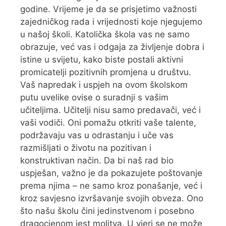
godine. Vrijeme je da se prisjetimo važnosti
zajedničkog rada i vrijednosti koje njegujemo
u našoj školi. Katolička škola vas ne samo
obrazuje, već vas i odgaja za življenje dobra i
istine u svijetu, kako biste postali aktivni
promicatelji pozitivnih promjena u društvu.
Vaš napredak i uspjeh na ovom školskom
putu uvelike ovise o suradnji s vašim
učiteljima. Učitelji nisu samo predavači, već i
vaši vodiči. Oni pomažu otkriti vaše talente,
podržavaju vas u odrastanju i uče vas
razmišljati o životu na pozitivan i
konstruktivan način. Da bi naš rad bio
uspješan, važno je da pokazujete poštovanje
prema njima – ne samo kroz ponašanje, već i
kroz savjesno izvršavanje svojih obveza. Ono
što našu školu čini jedinstvenom i posebno
dragocjenom jest molitva. U vjeri se ne može