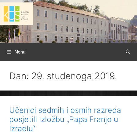
Preskoči
na
sadržaj
Menu
Dan: 29. studenoga 2019.
Učenici sedmih i osmih razreda
posjetili izložbu „Papa Franjo u
Izraelu“