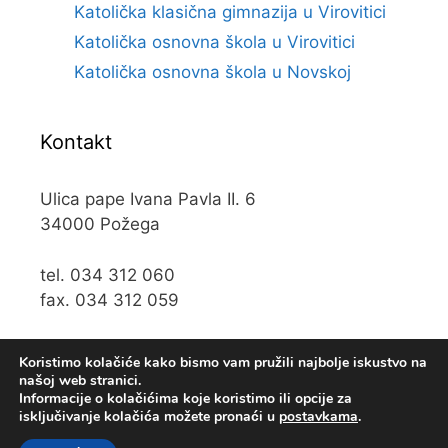
Katolička klasična gimnazija u Virovitici
Katolička osnovna škola u Virovitici
Katolička osnovna škola u Novskoj
Kontakt
Ulica pape Ivana Pavla II. 6
34000 Požega
tel. 034 312 060
fax. 034 312 059
e-mail:
kos@kospz.hr
Koristimo kolačiće kako bismo vam pružili najbolje iskustvo na
našoj web stranici.
Informacije o kolačićima koje koristimo ili opcije za
isključivanje kolačića možete pronaći u
postavkama
.
© 2019 Katolička osnova škola u Požegi • Web usluge