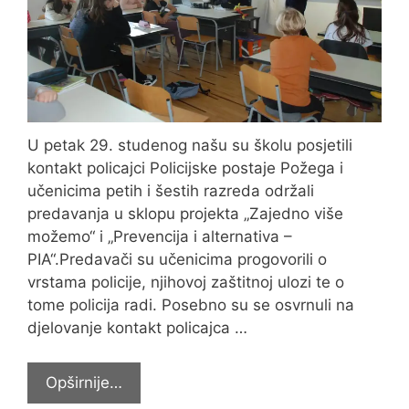
U petak 29. studenog našu su školu posjetili
kontakt policajci Policijske postaje Požega i
učenicima petih i šestih razreda održali
predavanja u sklopu projekta „Zajedno više
možemo“ i „Prevencija i alternativa –
PIA“.Predavači su učenicima progovorili o
vrstama policije, njihovoj zaštitnoj ulozi te o
tome policija radi. Posebno su se osvrnuli na
djelovanje kontakt policajca …
Predavanje
Opširnije…
policije