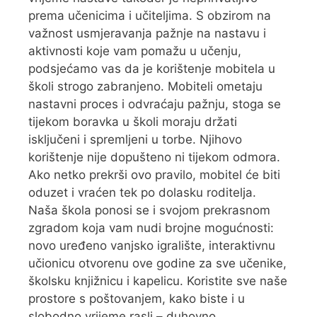
prema učenicima i učiteljima. S obzirom na
važnost usmjeravanja pažnje na nastavu i
aktivnosti koje vam pomažu u učenju,
podsjećamo vas da je korištenje mobitela u
školi strogo zabranjeno. Mobiteli ometaju
nastavni proces i odvraćaju pažnju, stoga se
tijekom boravka u školi moraju držati
isključeni i spremljeni u torbe. Njihovo
korištenje nije dopušteno ni tijekom odmora.
Ako netko prekrši ovo pravilo, mobitel će biti
oduzet i vraćen tek po dolasku roditelja.
Naša škola ponosi se i svojom prekrasnom
zgradom koja vam nudi brojne mogućnosti:
novo uređeno vanjsko igralište, interaktivnu
učionicu otvorenu ove godine za sve učenike,
školsku knjižnicu i kapelicu. Koristite sve naše
prostore s poštovanjem, kako biste i u
slobodno vrijeme rasli – duhovno,