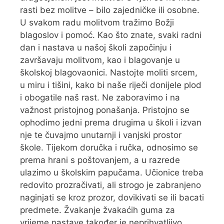
rasti bez molitve – bilo zajedničke ili osobne.
U svakom radu molitvom tražimo Božji
blagoslov i pomoć. Kao što znate, svaki radni
dan i nastava u našoj školi započinju i
završavaju molitvom, kao i blagovanje u
školskoj blagovaonici. Nastojte moliti srcem,
u miru i tišini, kako bi naše riječi donijele plod
i obogatile naš rast. Ne zaboravimo i na
važnost pristojnog ponašanja. Pristojno se
ophodimo jedni prema drugima u školi i izvan
nje te čuvajmo unutarnji i vanjski prostor
škole. Tijekom doručka i ručka, odnosimo se
prema hrani s poštovanjem, a u razrede
ulazimo u školskim papučama. Učionice treba
redovito prozračivati, ali strogo je zabranjeno
naginjati se kroz prozor, dovikivati se ili bacati
predmete. Žvakanje žvakaćih guma za
vrijeme nastave također je neprihvatljivo