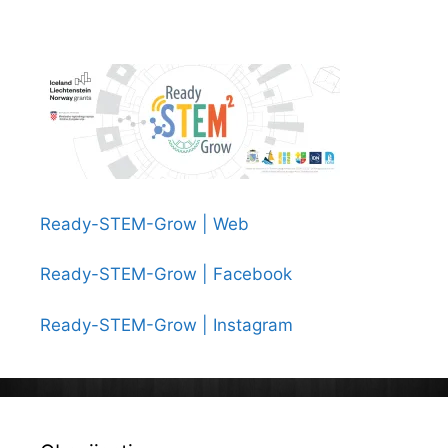
za
učenike
petih
i
šestih
razreda
Ready-STEM-Grow | Web
Ready-STEM-Grow | Facebook
Ready-STEM-Grow | Instagram