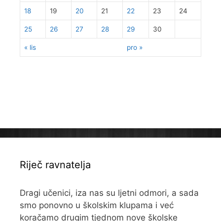
18
19
20
21
22
23
24
25
26
27
28
29
30
« lis
pro »
Riječ ravnatelja
Dragi učenici, iza nas su ljetni odmori, a sada
smo ponovno u školskim klupama i već
koračamo drugim tjednom nove školske