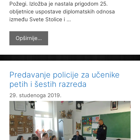
Požegi. Izložba je nastala prigodom 25.
obljetnice uspostave diplomatskih odnosa
između Svete Stolice i …
Učenici
Opširnije…
sedmih
i
osmih
razreda
Predavanje policije za učenike
posjetili
petih i šestih razreda
izložbu
„Papa
29. studenoga 2019.
Franjo
u
Izraelu“