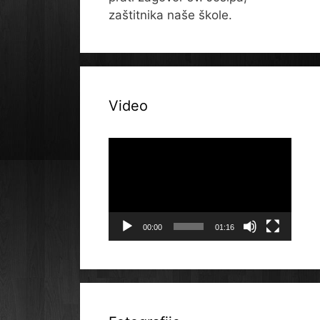
zaštitnika naše škole.
Video
Reproduktor
videozapisa
00:00
01:16