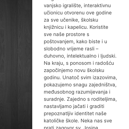
vanjsko igralište, interaktivnu
učionicu otvorenu ove godine
za sve učenike, školsku
knjižnicu i kapelicu. Koristite
sve naše prostore s
poštovanjem, kako biste i u
slobodno vrijeme rasli –
duhovno, intelektualno i ljudski.
Na kraju, s ponosom i radošću
započinjemo novu školsku
godinu. Unatoč svim izazovima,
pokazujemo snagu zajedništva,
međusobnog razumijevanja i
suradnje. Zajedno s roditeljima,
nastavljamo jačati i graditi
prepoznatljiv identitet naše
katoličke škole. Neka nas sve
prati zagovor sv. Josipa,