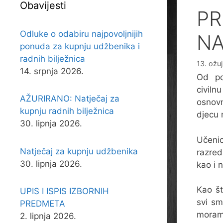
Obavijesti
PR
Odluke o odabiru najpovoljnijih
NA
ponuda za kupnju udžbenika i
radnih bilježnica
13. ožu
14. srpnja 2026.
Od po
civiln
AŽURIRANO: Natječaj za
osnovn
kupnju radnih bilježnica
djecu
30. lipnja 2026.
Učenic
Natječaj za kupnju udžbenika
razred
30. lipnja 2026.
kao i 
Kao št
UPIS I ISPIS IZBORNIH
svi sm
PREDMETA
moramo
2. lipnja 2026.