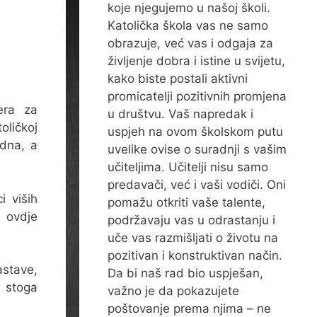
koje njegujemo u našoj školi.
Katolička škola vas ne samo
obrazuje, već vas i odgaja za
življenje dobra i istine u svijetu,
kako biste postali aktivni
promicatelji pozitivnih promjena
era za
u društvu. Vaš napredak i
oličkoj
uspjeh na ovom školskom putu
edna, a
uvelike ovise o suradnji s vašim
učiteljima. Učitelji nisu samo
predavači, već i vaši vodiči. Oni
i viših
pomažu otkriti vaše talente,
i ovdje
podržavaju vas u odrastanju i
uče vas razmišljati o životu na
pozitivan i konstruktivan način.
astave,
Da bi naš rad bio uspješan,
e stoga
važno je da pokazujete
poštovanje prema njima – ne