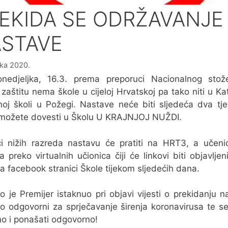
EKIDA SE ODRŽAVANJE
STAVE
jka 2020.
nedjeljka, 16.3. prema preporuci Nacionalnog stož
u zaštitu nema škole u cijeloj Hrvatskoj pa tako niti u Kat
oj školi u Požegi. Nastave neće biti sljedeća dva tj
 možete dovesti u Školu U KRAJNJOJ NUŽDI.
i nižih razreda nastavu će pratiti na HRT3, a učenic
a preko virtualnih učionica čiji će linkovi biti objavljen
na facebook stranici Škole tijekom sljedećih dana.
o je Premijer istaknuo pri objavi vijesti o prekidanju n
o odgovorni za sprječavanje širenja koronavirusa te s
 i ponašati odgovorno!