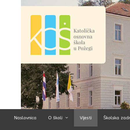
Preskoči
na
sadržaj
Naslovnica
O školi
Vijesti
Školska zad