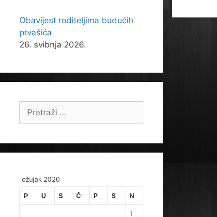
Obavijest roditeljima budućih
prvašića
26. svibnja 2026.
Pretraži:
ožujak 2020
P
U
S
Č
P
S
N
1