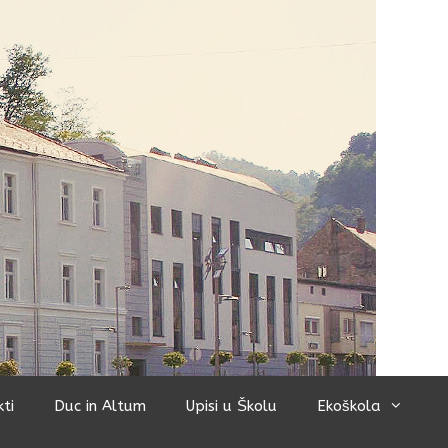
kti
Duc in Altum
Upisi u Školu
Ekoškola