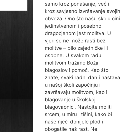
samo kroz ponašanje, već i
kroz savjesno izvršavanje svojih
obveza. Ono što našu školu čini
jedinstvenom i posebno
dragocjenom jest molitva. U
vjeri se ne može rasti bez
molitve – bilo zajedničke ili
osobne. U svakom radu
molitvom tražimo Božji
blagoslov i pomoć. Kao što
znate, svaki radni dan i nastava
u našoj školi započinju i
završavaju molitvom, kao i
blagovanje u školskoj
blagovaonici. Nastojte moliti
srcem, u miru i tišini, kako bi
naše riječi donijele plod i
obogatile naš rast. Ne