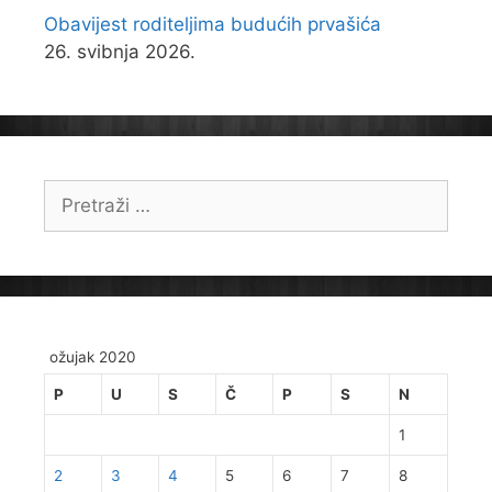
Obavijest roditeljima budućih prvašića
26. svibnja 2026.
Pretraži:
ožujak 2020
P
U
S
Č
P
S
N
1
2
3
4
5
6
7
8