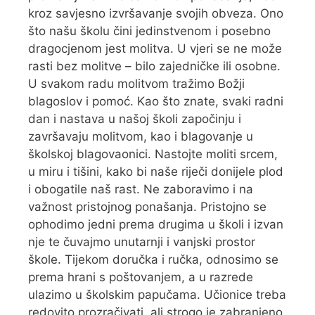
kroz savjesno izvršavanje svojih obveza. Ono
što našu školu čini jedinstvenom i posebno
dragocjenom jest molitva. U vjeri se ne može
rasti bez molitve – bilo zajedničke ili osobne.
U svakom radu molitvom tražimo Božji
blagoslov i pomoć. Kao što znate, svaki radni
dan i nastava u našoj školi započinju i
završavaju molitvom, kao i blagovanje u
školskoj blagovaonici. Nastojte moliti srcem,
u miru i tišini, kako bi naše riječi donijele plod
i obogatile naš rast. Ne zaboravimo i na
važnost pristojnog ponašanja. Pristojno se
ophodimo jedni prema drugima u školi i izvan
nje te čuvajmo unutarnji i vanjski prostor
škole. Tijekom doručka i ručka, odnosimo se
prema hrani s poštovanjem, a u razrede
ulazimo u školskim papučama. Učionice treba
redovito prozračivati, ali strogo je zabranjeno