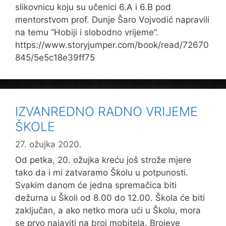
slikovnicu koju su učenici 6.A i 6.B pod
mentorstvom prof. Dunje Šaro Vojvodić napravili
na temu “Hobiji i slobodno vrijeme”.
https://www.storyjumper.com/book/read/72670
845/5e5c18e39ff75
IZVANREDNO RADNO VRIJEME
ŠKOLE
27. ožujka 2020.
Od petka, 20. ožujka kreću još strože mjere
tako da i mi zatvaramo Školu u potpunosti.
Svakim danom će jedna spremačica biti
dežurna u Školi od 8.00 do 12.00. Škola će biti
zaključan, a ako netko mora ući u Školu, mora
se prvo najaviti na broj mobitela. Brojeve