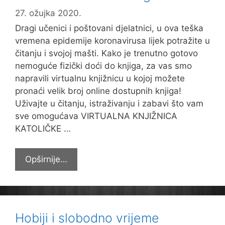
27. ožujka 2020.
Dragi učenici i poštovani djelatnici, u ova teška
vremena epidemije koronavirusa lijek potražite u
čitanju i svojoj mašti. Kako je trenutno gotovo
nemoguće fizički doći do knjiga, za vas smo
napravili virtualnu knjižnicu u kojoj možete
pronaći velik broj online dostupnih knjiga!
Uživajte u čitanju, istraživanju i zabavi što vam
sve omogućava VIRTUALNA KNJIŽNICA
KATOLIČKE …
Virtualna
Opširnije…
knjižnica
Katoličke
osnovne
škole
Hobiji i slobodno vrijeme
u