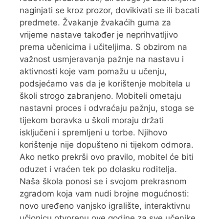
naginjati se kroz prozor, dovikivati se ili bacati
predmete. Žvakanje žvakaćih guma za
vrijeme nastave također je neprihvatljivo
prema učenicima i učiteljima. S obzirom na
važnost usmjeravanja pažnje na nastavu i
aktivnosti koje vam pomažu u učenju,
podsjećamo vas da je korištenje mobitela u
školi strogo zabranjeno. Mobiteli ometaju
nastavni proces i odvraćaju pažnju, stoga se
tijekom boravka u školi moraju držati
isključeni i spremljeni u torbe. Njihovo
korištenje nije dopušteno ni tijekom odmora.
Ako netko prekrši ovo pravilo, mobitel će biti
oduzet i vraćen tek po dolasku roditelja.
Naša škola ponosi se i svojom prekrasnom
zgradom koja vam nudi brojne mogućnosti:
novo uređeno vanjsko igralište, interaktivnu
učionicu otvorenu ove godine za sve učenike,