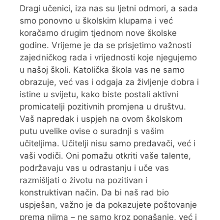
Dragi učenici, iza nas su ljetni odmori, a sada
smo ponovno u školskim klupama i već
koračamo drugim tjednom nove školske
godine. Vrijeme je da se prisjetimo važnosti
zajedničkog rada i vrijednosti koje njegujemo
u našoj školi. Katolička škola vas ne samo
obrazuje, već vas i odgaja za življenje dobra i
istine u svijetu, kako biste postali aktivni
promicatelji pozitivnih promjena u društvu.
Vaš napredak i uspjeh na ovom školskom
putu uvelike ovise o suradnji s vašim
učiteljima. Učitelji nisu samo predavači, već i
vaši vodiči. Oni pomažu otkriti vaše talente,
podržavaju vas u odrastanju i uče vas
razmišljati o životu na pozitivan i
konstruktivan način. Da bi naš rad bio
uspješan, važno je da pokazujete poštovanje
prema njima – ne samo kroz ponašanje, već i