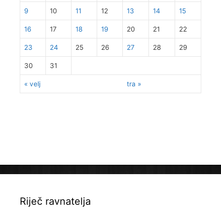
9
10
11
12
13
14
15
16
17
18
19
20
21
22
23
24
25
26
27
28
29
30
31
« velj
tra »
Riječ ravnatelja