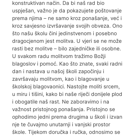
konstruktivan način. Da bi naš rad bio
uspješan, važno je da pokazujete poštovanje
prema njima – ne samo kroz ponašanje, već i
kroz savjesno izvršavanje svojih obveza. Ono
što našu školu čini jedinstvenom i posebno
dragocjenom jest molitva. U vjeri se ne može
rasti bez molitve – bilo zajedničke ili osobne.
U svakom radu molitvom tražimo Božji
blagoslov i pomoć. Kao što znate, svaki radni
dan i nastava u našoj školi započinju i
završavaju molitvom, kao i blagovanje u
školskoj blagovaonici. Nastojte moliti srcem,
u miru i tišini, kako bi naše riječi donijele plod
i obogatile naš rast. Ne zaboravimo i na
važnost pristojnog ponašanja. Pristojno se
ophodimo jedni prema drugima u školi i izvan
nje te čuvajmo unutarnji i vanjski prostor
škole. Tijekom doručka i ručka, odnosimo se