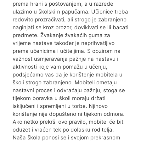
prema hrani s poštovanjem, a u razrede
ulazimo u školskim papučama. Učionice treba
redovito prozračivati, ali strogo je zabranjeno
naginjati se kroz prozor, dovikivati se ili bacati
predmete. Žvakanje žvakaćih guma za
vrijeme nastave također je neprihvatljivo
prema učenicima i učiteljima. S obzirom na
važnost usmjeravanja pažnje na nastavu i
aktivnosti koje vam pomažu u učenju,
podsjećamo vas da je korištenje mobitela u
školi strogo zabranjeno. Mobiteli ometaju
nastavni proces i odvraćaju pažnju, stoga se
tijekom boravka u školi moraju držati
isključeni i spremljeni u torbe. Njihovo
korištenje nije dopušteno ni tijekom odmora.
Ako netko prekrši ovo pravilo, mobitel će biti
oduzet i vraćen tek po dolasku roditelja.
Naša škola ponosi se i svojom prekrasnom