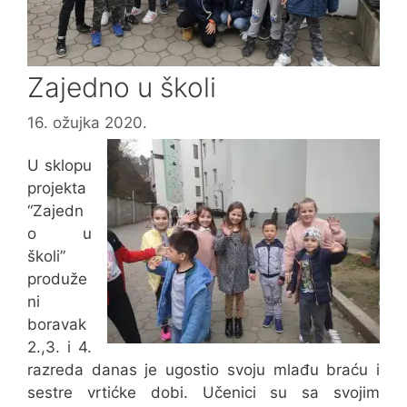
Zajedno u školi
16. ožujka 2020.
U sklopu
projekta
“Zajedn
o u
školi”
produže
ni
boravak
2.,3. i 4.
razreda danas je ugostio svoju mlađu braću i
sestre vrtićke dobi. Učenici su sa svojim