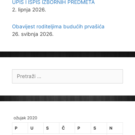
UPIS I ISPIS IZBORNIH PREDMETA
2. lipnja 2026.
Obavijest roditeljima budućih prvašića
26. svibnja 2026.
Pretraži:
ožujak 2020
P
U
S
Č
P
S
N