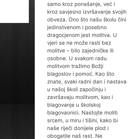
samo kroz ponašanje, već i
kroz savjesno izvršavanje svojih
obveza. Ono što našu školu čini
jedinstvenom i posebno
dragocjenom jest molitva. U
vjeri se ne može rasti bez
molitve – bilo zajedničke ili
osobne. U svakom radu
molitvom tražimo Božji
blagoslov i pomoć. Kao što
znate, svaki radni dan i nastava
u našoj školi započinju i
završavaju molitvom, kao i
blagovanje u školskoj
blagovaonici. Nastojte moliti
srcem, u miru i tišini, kako bi
naše riječi donijele plod i
obogatile naš rast. Ne