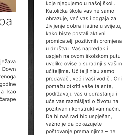
koje njegujemo u našoj školi.
Katolička škola vas ne samo
oba
obrazuje, već vas i odgaja za
življenje dobra i istine u svijetu,
kako biste postali aktivni
promicatelji pozitivnih promjena
u društvu. Vaš napredak i
uspjeh na ovom školskom putu
lježava
uvelike ovise o suradnji s vašim
 Down
učiteljima. Učitelji nisu samo
ženoga
predavači, već i vaši vodiči. Oni
 godine
pomažu otkriti vaše talente,
, a kao
podržavaju vas u odrastanju i
čarape
uče vas razmišljati o životu na
pozitivan i konstruktivan način.
Da bi naš rad bio uspješan,
važno je da pokazujete
poštovanje prema njima – ne