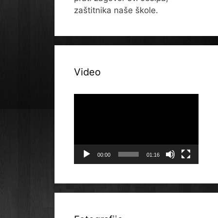
zaštitnika naše škole.
Video
Reproduktor
videozapisa
00:00
01:16