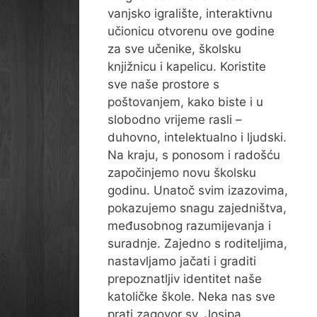
vanjsko igralište, interaktivnu
učionicu otvorenu ove godine
za sve učenike, školsku
knjižnicu i kapelicu. Koristite
sve naše prostore s
poštovanjem, kako biste i u
slobodno vrijeme rasli –
duhovno, intelektualno i ljudski.
Na kraju, s ponosom i radošću
započinjemo novu školsku
godinu. Unatoč svim izazovima,
pokazujemo snagu zajedništva,
međusobnog razumijevanja i
suradnje. Zajedno s roditeljima,
nastavljamo jačati i graditi
prepoznatljiv identitet naše
katoličke škole. Neka nas sve
prati zagovor sv. Josipa,