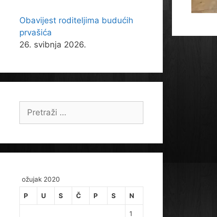
Obavijest roditeljima budućih
prvašića
26. svibnja 2026.
Pretraži:
ožujak 2020
P
U
S
Č
P
S
N
1