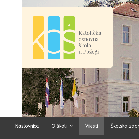
Preskoči
na
sadržaj
Naslovnica
O školi
Vijesti
Školska zad