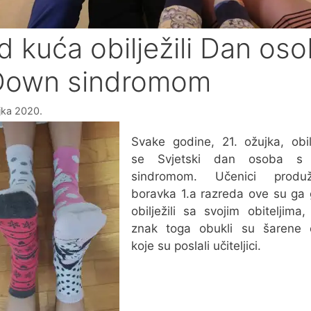
d kuća obilježili Dan os
Down sindromom
jka 2020.
Svake godine, 21. ožujka, obi
se Svjetski dan osoba s
sindromom. Učenici produ
boravka 1.a razreda ove su ga
obilježili sa svojim obiteljima
znak toga obukli su šarene 
koje su poslali učiteljici.