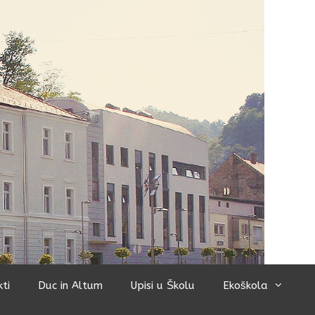
kti
Duc in Altum
Upisi u Školu
Ekoškola