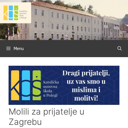
Preskoči
na
sadržaj
Menu
Molili za prijatelje u
Zagrebu