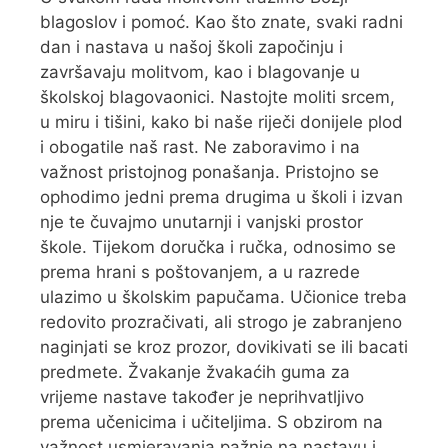
blagoslov i pomoć. Kao što znate, svaki radni
dan i nastava u našoj školi započinju i
završavaju molitvom, kao i blagovanje u
školskoj blagovaonici. Nastojte moliti srcem,
u miru i tišini, kako bi naše riječi donijele plod
i obogatile naš rast. Ne zaboravimo i na
važnost pristojnog ponašanja. Pristojno se
ophodimo jedni prema drugima u školi i izvan
nje te čuvajmo unutarnji i vanjski prostor
škole. Tijekom doručka i ručka, odnosimo se
prema hrani s poštovanjem, a u razrede
ulazimo u školskim papučama. Učionice treba
redovito prozračivati, ali strogo je zabranjeno
naginjati se kroz prozor, dovikivati se ili bacati
predmete. Žvakanje žvakaćih guma za
vrijeme nastave također je neprihvatljivo
prema učenicima i učiteljima. S obzirom na
važnost usmjeravanja pažnje na nastavu i