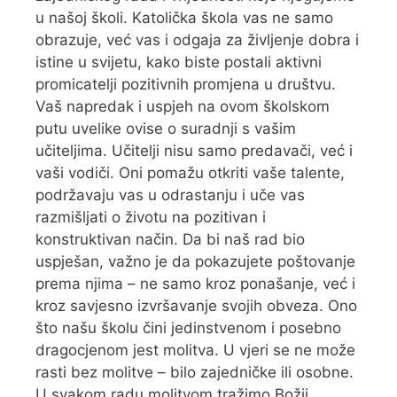
u našoj školi. Katolička škola vas ne samo
obrazuje, već vas i odgaja za življenje dobra i
istine u svijetu, kako biste postali aktivni
promicatelji pozitivnih promjena u društvu.
Vaš napredak i uspjeh na ovom školskom
putu uvelike ovise o suradnji s vašim
učiteljima. Učitelji nisu samo predavači, već i
vaši vodiči. Oni pomažu otkriti vaše talente,
podržavaju vas u odrastanju i uče vas
razmišljati o životu na pozitivan i
konstruktivan način. Da bi naš rad bio
uspješan, važno je da pokazujete poštovanje
prema njima – ne samo kroz ponašanje, već i
kroz savjesno izvršavanje svojih obveza. Ono
što našu školu čini jedinstvenom i posebno
dragocjenom jest molitva. U vjeri se ne može
rasti bez molitve – bilo zajedničke ili osobne.
U svakom radu molitvom tražimo Božji