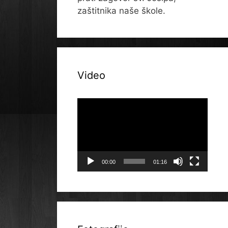
zaštitnika naše škole.
Video
Reproduktor
videozapisa
00:00
01:16