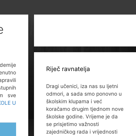
e
idemije
Riječ ravnatelja
renutno
ravili
Dragi učenici, iza nas su ljetni
stupnih
odmori, a sada smo ponovno u
am sve
školskim klupama i već
KOLE U
koračamo drugim tjednom nove
školske godine. Vrijeme je da
se prisjetimo važnosti
zajedničkog rada i vrijednosti