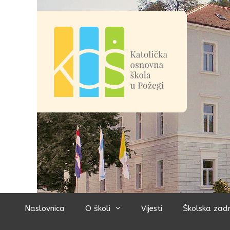
Preskoči
na
sadržaj
Naslovnica
O školi
Vijesti
Školska zad