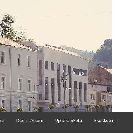
kti
Duc in Altum
Upisi u Školu
Ekoškola