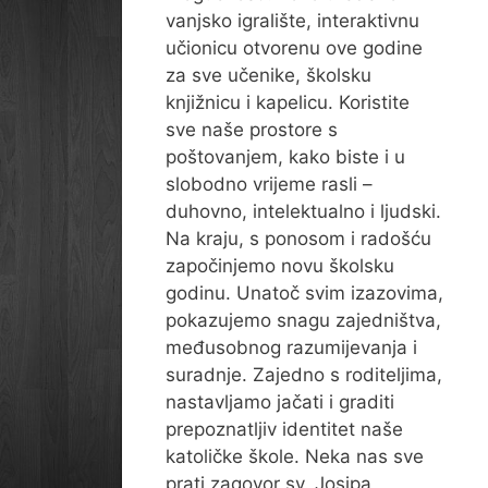
vanjsko igralište, interaktivnu
učionicu otvorenu ove godine
za sve učenike, školsku
knjižnicu i kapelicu. Koristite
sve naše prostore s
poštovanjem, kako biste i u
slobodno vrijeme rasli –
duhovno, intelektualno i ljudski.
Na kraju, s ponosom i radošću
započinjemo novu školsku
godinu. Unatoč svim izazovima,
pokazujemo snagu zajedništva,
međusobnog razumijevanja i
suradnje. Zajedno s roditeljima,
nastavljamo jačati i graditi
prepoznatljiv identitet naše
katoličke škole. Neka nas sve
prati zagovor sv. Josipa,