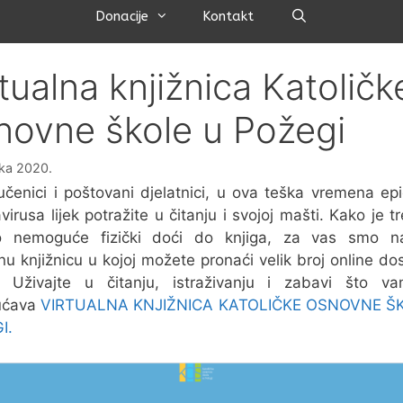
Pretraži
Donacije
Kontakt
rtualna knjižnica Katoličk
novne škole u Požegi
jka 2020.
učenici i poštovani djelatnici, u ova teška vremena ep
virusa lijek potražite u čitanju i svojoj mašti. Kako je t
o nemoguće fizički doći do knjiga, za vas smo nap
lnu knjižnicu u kojoj možete pronaći velik broj online do
a! Uživajte u čitanju, istraživanju i zabavi što v
ućava
VIRTUALNA KNJIŽNICA KATOLIČKE OSNOVNE Š
I.