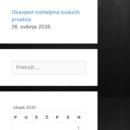
Obavijest roditeljima budućih
prvašića
26. svibnja 2026.
Pretraži:
ožujak 2020
P
U
S
Č
P
S
N
1