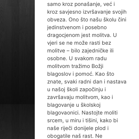
samo kroz ponašanje, već i
kroz savjesno izvršavanje svojih
obveza. Ono što našu školu čini
jedinstvenom i posebno
dragocjenom jest molitva. U
vjeri se ne može rasti bez
molitve – bilo zajedničke ili
osobne. U svakom radu
molitvom tražimo Božji
blagoslov i pomoć. Kao što
znate, svaki radni dan i nastava
u našoj školi započinju i
završavaju molitvom, kao i
blagovanje u školskoj
blagovaonici. Nastojte moliti
srcem, u miru i tišini, kako bi
naše riječi donijele plod i
obogatile naš rast. Ne