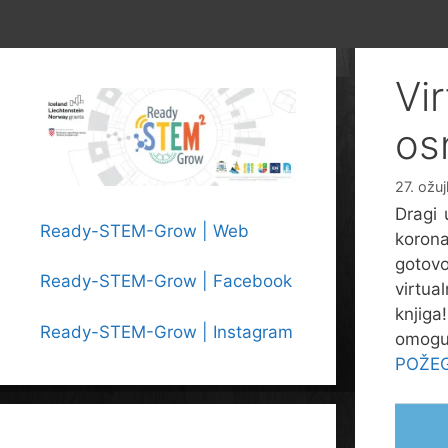
Vi
os
27. ožu
Dragi 
Ready-STEM-Grow | Web
korona
gotov
Ready-STEM-Grow | Facebook
virtua
knjig
Ready-STEM-Grow | Instagram
omog
POŽEG