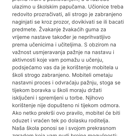
ulazimo u školskim papučama. Učionice treba
redovito prozračivati, ali strogo je zabranjeno
naginjati se kroz prozor, dovikivati se ili bacati
predmete. Žvakanje žvakaćih guma za
vrijeme nastave također je neprihvatljivo
prema učenicima i učiteljima. S obzirom na
važnost usmjeravanja pažnje na nastavu i
aktivnosti koje vam pomažu u učenju,
podsjećamo vas da je korištenje mobitela u
školi strogo zabranjeno. Mobiteli ometaju
nastavni proces i odvraćaju pažnju, stoga se
tijekom boravka u školi moraju držati
isključeni i spremljeni u torbe. Njihovo
korištenje nije dopušteno ni tijekom odmora.
Ako netko prekrši ovo pravilo, mobitel će biti
oduzet i vraćen tek po dolasku roditelja.
Naša škola ponosi se i svojom prekrasnom
zgradom koja vam nudi brojne mogućnosti: