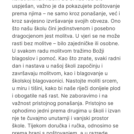
uspješan, važno je da pokazujete poštovanje
prema njima – ne samo kroz ponašanje, već i
kroz savjesno izvršavanje svojih obveza. Ono
što našu školu čini jedinstvenom i posebno
dragocjenom jest molitva. U vjeri se ne može
rasti bez molitve – bilo zajedničke ili osobne.
U svakom radu molitvom tražimo Božji
blagoslov i pomoć. Kao što znate, svaki radni
dan i nastava u našoj školi započinju i
završavaju molitvom, kao i blagovanje u
školskoj blagovaonici. Nastojte moliti srcem,
u miru i tišini, kako bi naše riječi donijele plod
i obogatile naš rast. Ne zaboravimo i na
važnost pristojnog ponašanja. Pristojno se
ophodimo jedni prema drugima u školi i izvan
nje te čuvajmo unutarnji i vanjski prostor
škole. Tijekom doručka i ručka, odnosimo se
prema hrani s poštovanjem, a u razrede