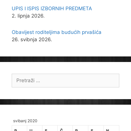
UPIS I ISPIS IZBORNIH PREDMETA
2. lipnja 2026.
Obavijest roditeljima budućih prvašića
26. svibnja 2026.
Pretraži:
svibanj 2020
P
U
S
Č
P
S
N