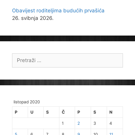
Obavijest roditeljima budućih prvašića
26. svibnja 2026.
Pretraži:
listopad 2020
P
U
S
Č
P
S
N
1
2
3
4
5
6
7
8
9
10
11