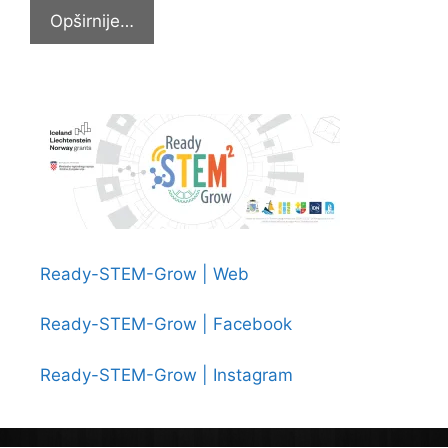
Sudjelovali
Opširnije…
na
svetkovini
sv.
Terezije
Avilske
Ready-STEM-Grow | Web
Ready-STEM-Grow | Facebook
Ready-STEM-Grow | Instagram