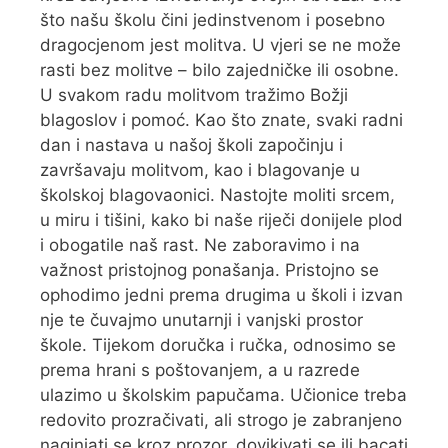
što našu školu čini jedinstvenom i posebno
dragocjenom jest molitva. U vjeri se ne može
rasti bez molitve – bilo zajedničke ili osobne.
U svakom radu molitvom tražimo Božji
blagoslov i pomoć. Kao što znate, svaki radni
dan i nastava u našoj školi započinju i
završavaju molitvom, kao i blagovanje u
školskoj blagovaonici. Nastojte moliti srcem,
u miru i tišini, kako bi naše riječi donijele plod
i obogatile naš rast. Ne zaboravimo i na
važnost pristojnog ponašanja. Pristojno se
ophodimo jedni prema drugima u školi i izvan
nje te čuvajmo unutarnji i vanjski prostor
škole. Tijekom doručka i ručka, odnosimo se
prema hrani s poštovanjem, a u razrede
ulazimo u školskim papučama. Učionice treba
redovito prozračivati, ali strogo je zabranjeno
naginjati se kroz prozor, dovikivati se ili bacati