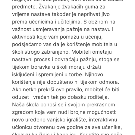
predmete. Žvakanje žvakaćih guma za
vrijeme nastave također je neprihvatljivo
prema učenicima i učiteljima. S obzirom na
važnost usmjeravanja pažnje na nastavu i
aktivnosti koje vam pomažu u učenju,
podsjećamo vas da je korištenje mobitela u
školi strogo zabranjeno. Mobiteli ometaju
nastavni proces i odvraćaju pažnju, stoga se
tijekom boravka u školi moraju držati
isključeni i spremljeni u torbe. Njihovo
korištenje nije dopušteno ni tijekom odmora.
Ako netko prekrši ovo pravilo, mobitel će biti
oduzet i vraćen tek po dolasku roditelja.
Naša škola ponosi se i svojom prekrasnom
zgradom koja vam nudi brojne mogućnosti:
novo uređeno vanjsko igralište, interaktivnu
učionicu otvorenu ove godine za sve učenike,
školsku knjižnicu i kapelicu. Koristite sve naše