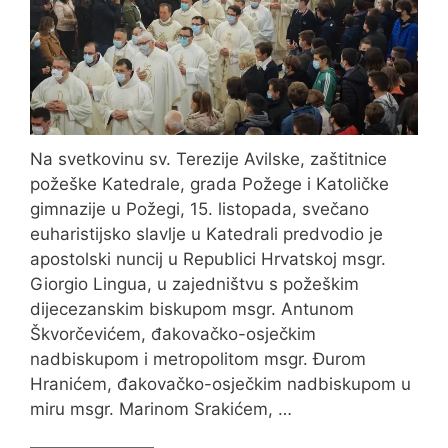
Na svetkovinu sv. Terezije Avilske, zaštitnice
požeške Katedrale, grada Požege i Katoličke
gimnazije u Požegi, 15. listopada, svečano
euharistijsko slavlje u Katedrali predvodio je
apostolski nuncij u Republici Hrvatskoj msgr.
Giorgio Lingua, u zajedništvu s požeškim
dijecezanskim biskupom msgr. Antunom
Škvorčevićem, đakovačko-osječkim
nadbiskupom i metropolitom msgr. Đurom
Hranićem, đakovačko-osječkim nadbiskupom u
miru msgr. Marinom Srakićem, …