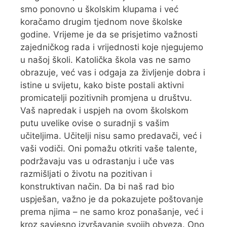
smo ponovno u školskim klupama i već
koračamo drugim tjednom nove školske
godine. Vrijeme je da se prisjetimo važnosti
zajedničkog rada i vrijednosti koje njegujemo
u našoj školi. Katolička škola vas ne samo
obrazuje, već vas i odgaja za življenje dobra i
istine u svijetu, kako biste postali aktivni
promicatelji pozitivnih promjena u društvu.
Vaš napredak i uspjeh na ovom školskom
putu uvelike ovise o suradnji s vašim
učiteljima. Učitelji nisu samo predavači, već i
vaši vodiči. Oni pomažu otkriti vaše talente,
podržavaju vas u odrastanju i uče vas
razmišljati o životu na pozitivan i
konstruktivan način. Da bi naš rad bio
uspješan, važno je da pokazujete poštovanje
prema njima – ne samo kroz ponašanje, već i
kroz savjesno izvršavanje svojih obveza. Ono