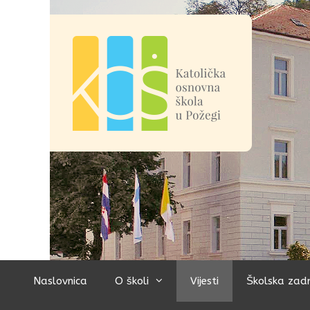
Preskoči
na
sadržaj
Naslovnica
O školi
Vijesti
Školska zad