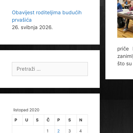
Obavijest roditeljima budućih
prvašića
26. svibnja 2026.
priče
zaniml
što su
Pretraži:
listopad 2020
P
U
S
Č
P
S
N
1
2
3
4