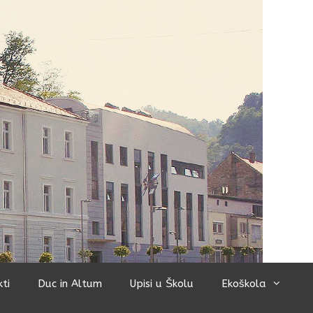
kti
Duc in Altum
Upisi u Školu
Ekoškola