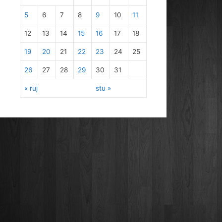
5
6
7
8
9
10
11
12
13
14
15
16
17
18
19
20
21
22
23
24
25
26
27
28
29
30
31
« ruj
stu »