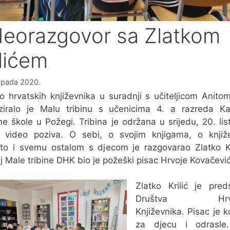
deorazgovor sa Zlatkom
ilićem
topada 2020.
o hrvatskih književnika u suradnji s učiteljicom Anito
ziralo je Malu tribinu s učenicima 4. a razreda Ka
e škole u Požegi. Tribina je održana u srijedu, 20. li
 video poziva. O sebi, o svojim knjigama, o knjiže
to i svemu ostalom s djecom je razgovarao Zlatko Kr
lj Male tribine DHK bio je požeški pisac Hrvoje Kovačević
Zlatko Krilić je pred
Društva Hrvat
Književnika. Pisac je ko
za djecu i odrasle. 