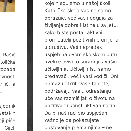
koje njegujemo u našoj školi.
Katolička škola vas ne samo
obrazuje, već vas i odgaja za
življenje dobra i istine u svijetu,
kako biste postali aktivni
promicatelji pozitivnih promjena
u društvu. Vaš napredak i
uspjeh na ovom školskom putu
m Rašić
uvelike ovise o suradnji s vašim
toličke
učiteljima. Učitelji nisu samo
stopada
predavači, već i vaši vodiči. Oni
vnosti
pomažu otkriti vaše talente,
ilić, a
podržavaju vas u odrastanju i
.
uče vas razmišljati o životu na
pozitivan i konstruktivan način.
sjednik
Da bi naš rad bio uspješan,
skih
važno je da pokazujete
ji piše
poštovanje prema njima – ne
Cijeli