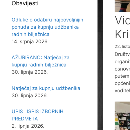
Obavijesti
Vi
Odluke o odabiru najpovoljnijih
ponuda za kupnju udžbenika i
Kr
radnih bilježnica
14. srpnja 2026.
22. lis
Društv
AŽURIRANO: Natječaj za
organi
kupnju radnih bilježnica
osnovn
30. lipnja 2026.
putem
općeni
Natječaj za kupnju udžbenika
vodite
30. lipnja 2026.
UPIS I ISPIS IZBORNIH
PREDMETA
2. lipnja 2026.