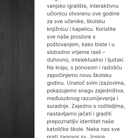
vanjsko igralište, interaktivnu
učionicu otvorenu ove godine
za sve učenike, školsku
knjižnicu i kapelicu. Koristite
sve naše prostore s
poštovanjem, kako biste i u
slobodno vrijeme rasli –
duhovno, intelektualno i ljudski.
Na kraju, s ponosom i radošću
započinjemo novu školsku
godinu. Unatoč svim izazovima,
pokazujemo snagu zajedništva,
međusobnog razumijevanja i
suradnje. Zajedno s roditeljima,
nastavljamo jačati i graditi
prepoznatljiv identitet naše
katoličke škole. Neka nas sve
prati zagovor sv. Josipa,