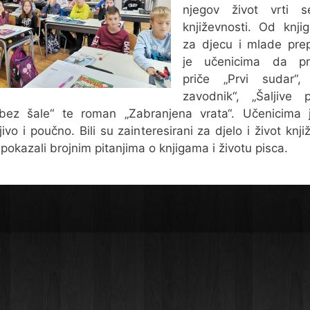
njegov život vrti 
književnosti. Od knji
za djecu i mlade pre
je učenicima da pro
priče „Prvi sudar“, 
zavodnik“, „Šaljive 
 bez šale“ te roman „Zabranjena vrata“. Učenicima j
jivo i poučno. Bili su zainteresirani za djelo i život knji
 pokazali brojnim pitanjima o knjigama i životu pisca.