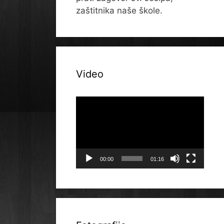
zaštitnika naše škole.
Video
Reproduktor
videozapisa
00:00
01:16