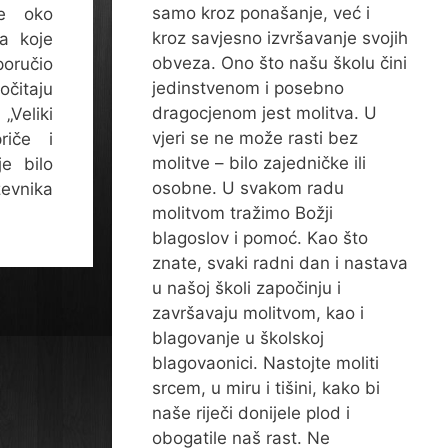
samo kroz ponašanje, već i
se oko
kroz savjesno izvršavanje svojih
ga koje
obveza. Ono što našu školu čini
poručio
jedinstvenom i posebno
čitaju
dragocjenom jest molitva. U
„Veliki
vjeri se ne može rasti bez
priče i
molitve – bilo zajedničke ili
e bilo
osobne. U svakom radu
ževnika
molitvom tražimo Božji
blagoslov i pomoć. Kao što
znate, svaki radni dan i nastava
u našoj školi započinju i
završavaju molitvom, kao i
blagovanje u školskoj
blagovaonici. Nastojte moliti
srcem, u miru i tišini, kako bi
naše riječi donijele plod i
obogatile naš rast. Ne