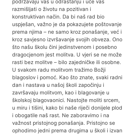
podržavaju vas u odrastanju i uče vas
razmišljati o životu na pozitivan i
konstruktivan način. Da bi naš rad bio
uspješan, važno je da pokazujete poštovanje
prema njima – ne samo kroz ponašanje, već i
kroz savjesno izvršavanje svojih obveza. Ono
što našu školu čini jedinstvenom i posebno
dragocjenom jest molitva. U vjeri se ne može
rasti bez molitve – bilo zajedničke ili osobne.
U svakom radu molitvom tražimo Božji
blagoslov i pomoć. Kao što znate, svaki radni
dan i nastava u našoj školi započinju i
završavaju molitvom, kao i blagovanje u
školskoj blagovaonici. Nastojte moliti srcem,
u miru i tišini, kako bi naše riječi donijele plod
i obogatile naš rast. Ne zaboravimo i na
važnost pristojnog ponašanja. Pristojno se
ophodimo jedni prema drugima u školi i izvan