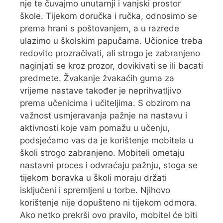
nje te čuvajmo unutarnji i vanjski prostor
škole. Tijekom doručka i ručka, odnosimo se
prema hrani s poštovanjem, a u razrede
ulazimo u školskim papučama. Učionice treba
redovito prozračivati, ali strogo je zabranjeno
naginjati se kroz prozor, dovikivati se ili bacati
predmete. Žvakanje žvakaćih guma za
vrijeme nastave također je neprihvatljivo
prema učenicima i učiteljima. S obzirom na
važnost usmjeravanja pažnje na nastavu i
aktivnosti koje vam pomažu u učenju,
podsjećamo vas da je korištenje mobitela u
školi strogo zabranjeno. Mobiteli ometaju
nastavni proces i odvraćaju pažnju, stoga se
tijekom boravka u školi moraju držati
isključeni i spremljeni u torbe. Njihovo
korištenje nije dopušteno ni tijekom odmora.
Ako netko prekrši ovo pravilo, mobitel će biti