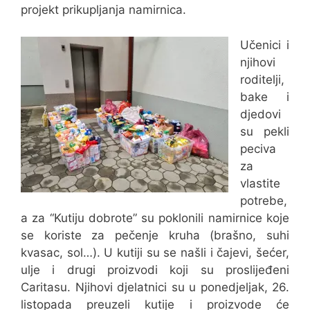
projekt prikupljanja namirnica.
Učenici i
njihovi
roditelji,
bake i
djedovi
su pekli
peciva
za
vlastite
potrebe,
a za “Kutiju dobrote” su poklonili namirnice koje
se koriste za pečenje kruha (brašno, suhi
kvasac, sol…). U kutiji su se našli i čajevi, šećer,
ulje i drugi proizvodi koji su proslijeđeni
Caritasu. Njihovi djelatnici su u ponedjeljak, 26.
listopada preuzeli kutije i proizvode će