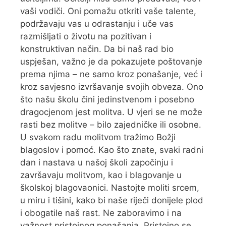
vaši vodiči. Oni pomažu otkriti vaše talente,
podržavaju vas u odrastanju i uče vas
razmišljati o životu na pozitivan i
konstruktivan način. Da bi naš rad bio
uspješan, važno je da pokazujete poštovanje
prema njima – ne samo kroz ponašanje, već i
kroz savjesno izvršavanje svojih obveza. Ono
što našu školu čini jedinstvenom i posebno
dragocjenom jest molitva. U vjeri se ne može
rasti bez molitve – bilo zajedničke ili osobne.
U svakom radu molitvom tražimo Božji
blagoslov i pomoć. Kao što znate, svaki radni
dan i nastava u našoj školi započinju i
završavaju molitvom, kao i blagovanje u
školskoj blagovaonici. Nastojte moliti srcem,
u miru i tišini, kako bi naše riječi donijele plod
i obogatile naš rast. Ne zaboravimo i na
važnost pristojnog ponašanja. Pristojno se