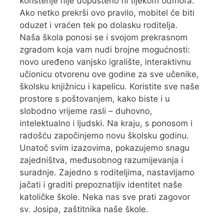
korištenje nije dopušteno ni tijekom odmora.
Ako netko prekrši ovo pravilo, mobitel će biti
oduzet i vraćen tek po dolasku roditelja.
Naša škola ponosi se i svojom prekrasnom
zgradom koja vam nudi brojne mogućnosti:
novo uređeno vanjsko igralište, interaktivnu
učionicu otvorenu ove godine za sve učenike,
školsku knjižnicu i kapelicu. Koristite sve naše
prostore s poštovanjem, kako biste i u
slobodno vrijeme rasli – duhovno,
intelektualno i ljudski. Na kraju, s ponosom i
radošću započinjemo novu školsku godinu.
Unatoč svim izazovima, pokazujemo snagu
zajedništva, međusobnog razumijevanja i
suradnje. Zajedno s roditeljima, nastavljamo
jačati i graditi prepoznatljiv identitet naše
katoličke škole. Neka nas sve prati zagovor
sv. Josipa, zaštitnika naše škole.