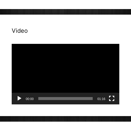
Video
Reproduktor
videozapisa
00:00
01:16