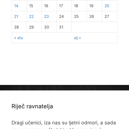
14
15
16
17
18
19
20
21
22
23
24
25
26
27
28
29
30
31
« stu
sij »
Riječ ravnatelja
Dragi učenici, iza nas su ljetni odmori, a sada