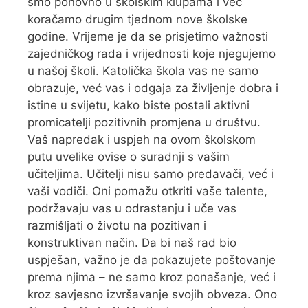
smo ponovno u školskim klupama i već
koračamo drugim tjednom nove školske
godine. Vrijeme je da se prisjetimo važnosti
zajedničkog rada i vrijednosti koje njegujemo
u našoj školi. Katolička škola vas ne samo
obrazuje, već vas i odgaja za življenje dobra i
istine u svijetu, kako biste postali aktivni
promicatelji pozitivnih promjena u društvu.
Vaš napredak i uspjeh na ovom školskom
putu uvelike ovise o suradnji s vašim
učiteljima. Učitelji nisu samo predavači, već i
vaši vodiči. Oni pomažu otkriti vaše talente,
podržavaju vas u odrastanju i uče vas
razmišljati o životu na pozitivan i
konstruktivan način. Da bi naš rad bio
uspješan, važno je da pokazujete poštovanje
prema njima – ne samo kroz ponašanje, već i
kroz savjesno izvršavanje svojih obveza. Ono