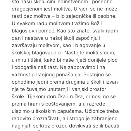
što našu školu čini jedinstvenom i posebno
dragocjenom jest molitva. U vjeri se ne može
rasti bez molitve – bilo zajedničke ili osobne.
U svakom radu molitvom tražimo Božji
blagoslov i pomoć. Kao što znate, svaki radni
dan i nastava u našoj školi započinju i
završavaju molitvom, kao i blagovanje u
školskoj blagovaonici. Nastojte moliti srcem,
u miru i tišini, kako bi naše riječi donijele plod
i obogatile naš rast. Ne zaboravimo i na
važnost pristojnog ponašanja. Pristojno se
ophodimo jedni prema drugima u školi i izvan
nje te čuvajmo unutarnji i vanjski prostor
škole. Tijekom doručka i ručka, odnosimo se
prema hrani s poštovanjem, a u razrede
ulazimo u školskim papučama. Učionice treba
redovito prozračivati, ali strogo je zabranjeno
naginjati se kroz prozor, dovikivati se ili bacati