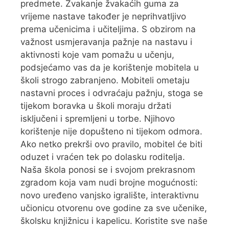
predmete. Žvakanje žvakaćih guma za
vrijeme nastave također je neprihvatljivo
prema učenicima i učiteljima. S obzirom na
važnost usmjeravanja pažnje na nastavu i
aktivnosti koje vam pomažu u učenju,
podsjećamo vas da je korištenje mobitela u
školi strogo zabranjeno. Mobiteli ometaju
nastavni proces i odvraćaju pažnju, stoga se
tijekom boravka u školi moraju držati
isključeni i spremljeni u torbe. Njihovo
korištenje nije dopušteno ni tijekom odmora.
Ako netko prekrši ovo pravilo, mobitel će biti
oduzet i vraćen tek po dolasku roditelja.
Naša škola ponosi se i svojom prekrasnom
zgradom koja vam nudi brojne mogućnosti:
novo uređeno vanjsko igralište, interaktivnu
učionicu otvorenu ove godine za sve učenike,
školsku knjižnicu i kapelicu. Koristite sve naše