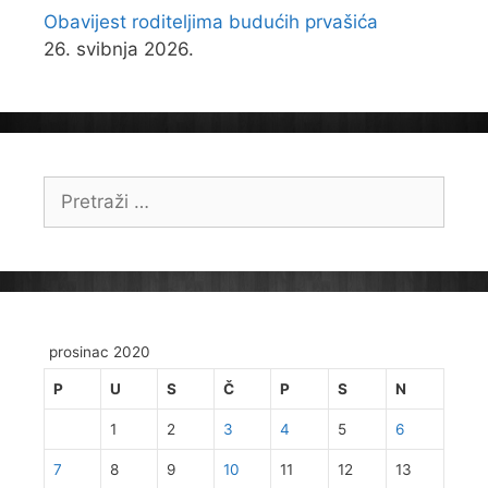
Obavijest roditeljima budućih prvašića
26. svibnja 2026.
Pretraži:
prosinac 2020
P
U
S
Č
P
S
N
1
2
3
4
5
6
7
8
9
10
11
12
13