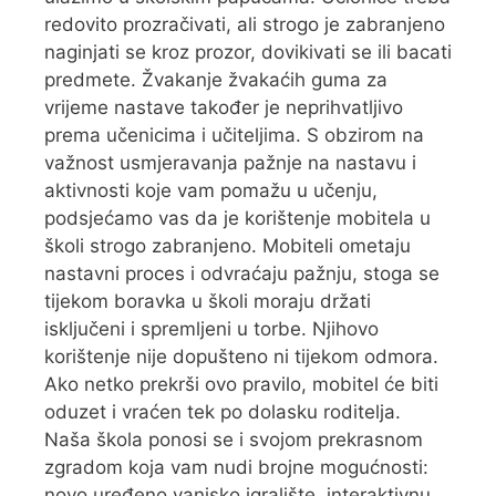
redovito prozračivati, ali strogo je zabranjeno
naginjati se kroz prozor, dovikivati se ili bacati
predmete. Žvakanje žvakaćih guma za
vrijeme nastave također je neprihvatljivo
prema učenicima i učiteljima. S obzirom na
važnost usmjeravanja pažnje na nastavu i
aktivnosti koje vam pomažu u učenju,
podsjećamo vas da je korištenje mobitela u
školi strogo zabranjeno. Mobiteli ometaju
nastavni proces i odvraćaju pažnju, stoga se
tijekom boravka u školi moraju držati
isključeni i spremljeni u torbe. Njihovo
korištenje nije dopušteno ni tijekom odmora.
Ako netko prekrši ovo pravilo, mobitel će biti
oduzet i vraćen tek po dolasku roditelja.
Naša škola ponosi se i svojom prekrasnom
zgradom koja vam nudi brojne mogućnosti:
novo uređeno vanjsko igralište, interaktivnu