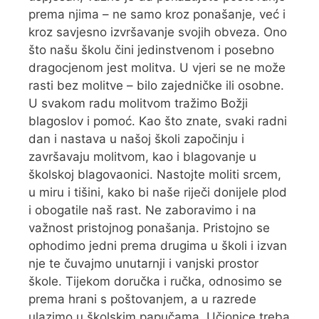
prema njima – ne samo kroz ponašanje, već i
kroz savjesno izvršavanje svojih obveza. Ono
što našu školu čini jedinstvenom i posebno
dragocjenom jest molitva. U vjeri se ne može
rasti bez molitve – bilo zajedničke ili osobne.
U svakom radu molitvom tražimo Božji
blagoslov i pomoć. Kao što znate, svaki radni
dan i nastava u našoj školi započinju i
završavaju molitvom, kao i blagovanje u
školskoj blagovaonici. Nastojte moliti srcem,
u miru i tišini, kako bi naše riječi donijele plod
i obogatile naš rast. Ne zaboravimo i na
važnost pristojnog ponašanja. Pristojno se
ophodimo jedni prema drugima u školi i izvan
nje te čuvajmo unutarnji i vanjski prostor
škole. Tijekom doručka i ručka, odnosimo se
prema hrani s poštovanjem, a u razrede
ulazimo u školskim papučama. Učionice treba