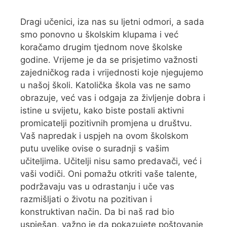
Dragi učenici, iza nas su ljetni odmori, a sada
smo ponovno u školskim klupama i već
koračamo drugim tjednom nove školske
godine. Vrijeme je da se prisjetimo važnosti
zajedničkog rada i vrijednosti koje njegujemo
u našoj školi. Katolička škola vas ne samo
obrazuje, već vas i odgaja za življenje dobra i
istine u svijetu, kako biste postali aktivni
promicatelji pozitivnih promjena u društvu.
Vaš napredak i uspjeh na ovom školskom
putu uvelike ovise o suradnji s vašim
učiteljima. Učitelji nisu samo predavači, već i
vaši vodiči. Oni pomažu otkriti vaše talente,
podržavaju vas u odrastanju i uče vas
razmišljati o životu na pozitivan i
konstruktivan način. Da bi naš rad bio
uspješan, važno je da pokazujete poštovanje