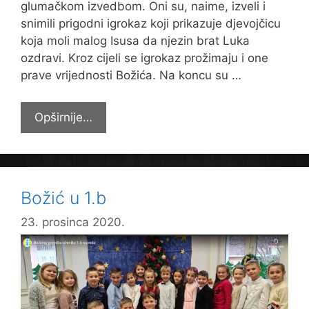
glumačkom izvedbom. Oni su, naime, izveli i
snimili prigodni igrokaz koji prikazuje djevojčicu
koja moli malog Isusa da njezin brat Luka
ozdravi. Kroz cijeli se igrokaz prožimaju i one
prave vrijednosti Božića. Na koncu su …
Samo
Opširnije…
Tvoja
ljubav
može
Božić u 1.b
23. prosinca 2020.