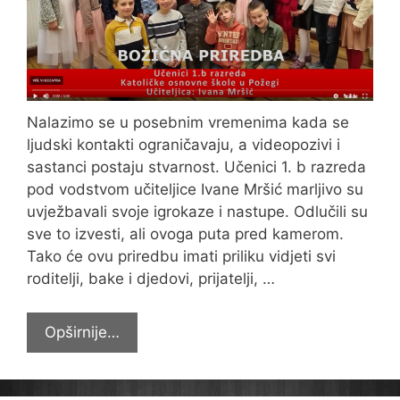
Nalazimo se u posebnim vremenima kada se
ljudski kontakti ograničavaju, a videopozivi i
sastanci postaju stvarnost. Učenici 1. b razreda
pod vodstvom učiteljice Ivane Mršić marljivo su
uvježbavali svoje igrokaze i nastupe. Odlučili su
sve to izvesti, ali ovoga puta pred kamerom.
Tako će ovu priredbu imati priliku vidjeti svi
roditelji, bake i djedovi, prijatelji, …
Božić
Opširnije…
u
1.b