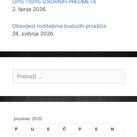
UPIS I ISPIS IZBORNIH PREDMETA
2. lipnja 2026.
Obavijest roditeljima budućih prvašića
26. svibnja 2026.
Pretraži:
prosinac 2020
P
U
S
Č
P
S
N