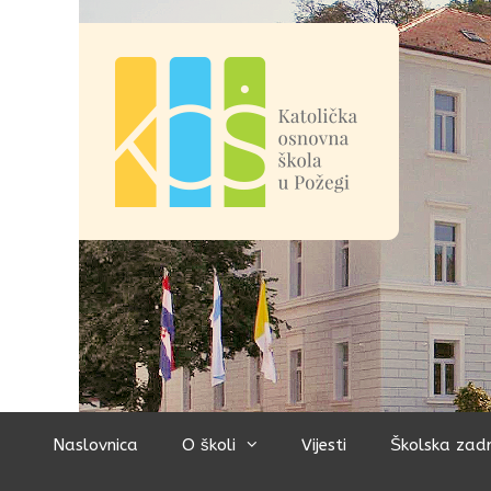
Preskoči
na
sadržaj
Naslovnica
O školi
Vijesti
Školska zad