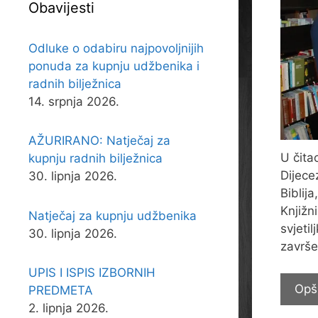
Obavijesti
Odluke o odabiru najpovoljnijih
ponuda za kupnju udžbenika i
radnih bilježnica
14. srpnja 2026.
AŽURIRANO: Natječaj za
U čita
kupnju radnih bilježnica
Dijece
30. lipnja 2026.
Biblij
Knjižn
Natječaj za kupnju udžbenika
svjeti
30. lipnja 2026.
završe
UPIS I ISPIS IZBORNIH
Opš
PREDMETA
2. lipnja 2026.