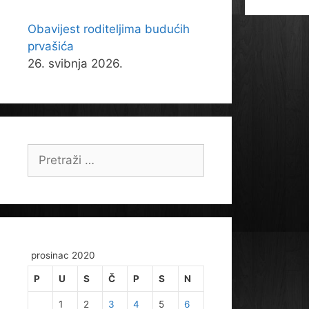
Obavijest roditeljima budućih
prvašića
26. svibnja 2026.
Pretraži:
prosinac 2020
P
U
S
Č
P
S
N
1
2
3
4
5
6