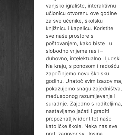
vanjsko igralište, interaktivnu
učionicu otvorenu ove godine
za sve učenike, školsku
knjižnicu i kapelicu. Koristite
sve naše prostore s
poštovanjem, kako biste i u
slobodno vrijeme rasli –
duhovno, intelektualno i ljudski.
Na kraju, s ponosom i radošću
započinjemo novu školsku
godinu. Unatoč svim izazovima,
pokazujemo snagu zajedništva,
međusobnog razumijevanja i
suradnje. Zajedno s roditeljima,
nastavljamo jačati i graditi
prepoznatljiv identitet naše
katoličke škole. Neka nas sve
prati zagovor sv. Josipa,