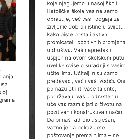
koje njegujemo u našoj školi.
Katolička škola vas ne samo
obrazuje, već vas i odgaja za
življenje dobra i istine u svijetu,
kako biste postali aktivni
promicatelji pozitivnih promjena
u društvu. Vaš napredak i
uspjeh na ovom školskom putu
uvelike ovise o suradnji s vašim
u
učiteljima. Učitelji nisu samo
zdanja
predavači, već i vaši vodiči. Oni
dusa
pomažu otkriti vaše talente,
joj
podržavaju vas u odrastanju i
rograma
uče vas razmišljati o životu na
pozitivan i konstruktivan način.
Da bi naš rad bio uspješan,
važno je da pokazujete
poštovanje prema njima – ne