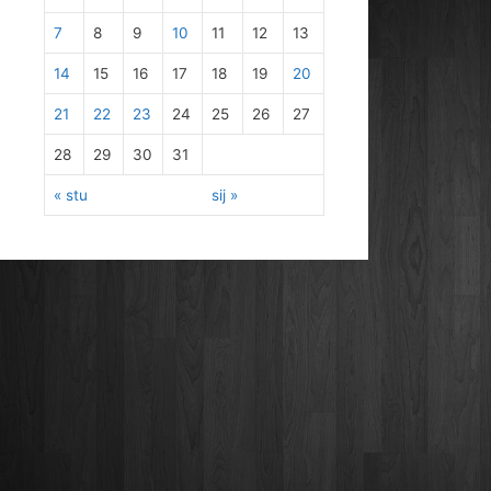
7
8
9
10
11
12
13
14
15
16
17
18
19
20
21
22
23
24
25
26
27
28
29
30
31
« stu
sij »