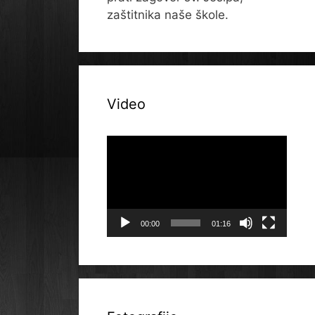
zaštitnika naše škole.
Video
Reproduktor
videozapisa
00:00
01:16