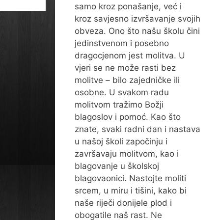
samo kroz ponašanje, već i
kroz savjesno izvršavanje svojih
obveza. Ono što našu školu čini
jedinstvenom i posebno
dragocjenom jest molitva. U
vjeri se ne može rasti bez
molitve – bilo zajedničke ili
osobne. U svakom radu
molitvom tražimo Božji
blagoslov i pomoć. Kao što
znate, svaki radni dan i nastava
u našoj školi započinju i
završavaju molitvom, kao i
blagovanje u školskoj
blagovaonici. Nastojte moliti
srcem, u miru i tišini, kako bi
naše riječi donijele plod i
obogatile naš rast. Ne