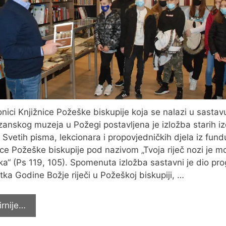
onici Knjižnice Požeške biskupije koja se nalazi u sastav
zanskog muzeja u Požegi postavljena je izložba starih i
a, Svetih pisma, lekcionara i propovjedničkih djela iz fun
ice Požeške biskupije pod nazivom „Tvoja riječ nozi je mo
ljka“ (Ps 119, 105). Spomenuta izložba sastavni je dio p
tka Godine Božje riječi u Požeškoj biskupiji, …
Učenici
irnije…
posjetili