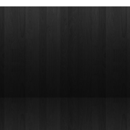
izložbu
starih
Biblija