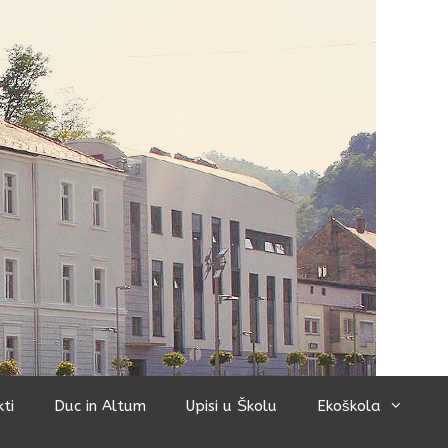
kti
Duc in Altum
Upisi u Školu
Ekoškola