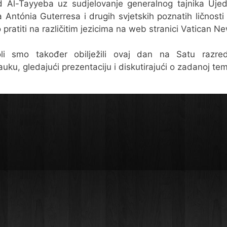
Al-Tayyeba uz sudjelovanje generalnog tajnika Ujed
 Antónia Guterresa i drugih svjetskih poznatih ličnosti 
pratiti na različitim jezicima na web stranici Vatican N
li smo također obilježili ovaj dan na Satu razred
auku, gledajući prezentaciju i diskutirajući o zadanoj tem