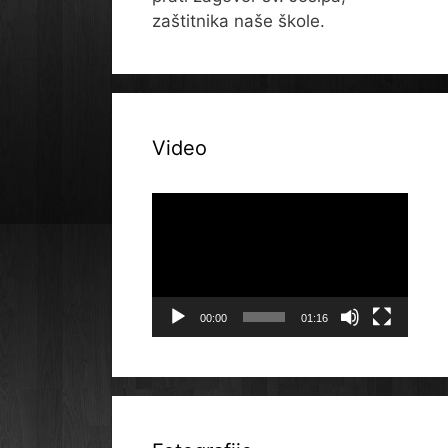
zaštitnika naše škole.
Video
Reproduktor
videozapisa
00:00
01:16