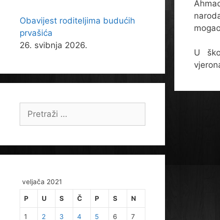
Ahmad 
naroda
Obavijest roditeljima budućih
mogao 
prvašića
26. svibnja 2026.
U ško
vjeron
Pretraži:
veljača 2021
P
U
S
Č
P
S
N
1
2
3
4
5
6
7