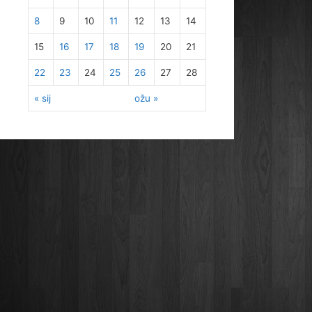
8
9
10
11
12
13
14
15
16
17
18
19
20
21
22
23
24
25
26
27
28
« sij
ožu »