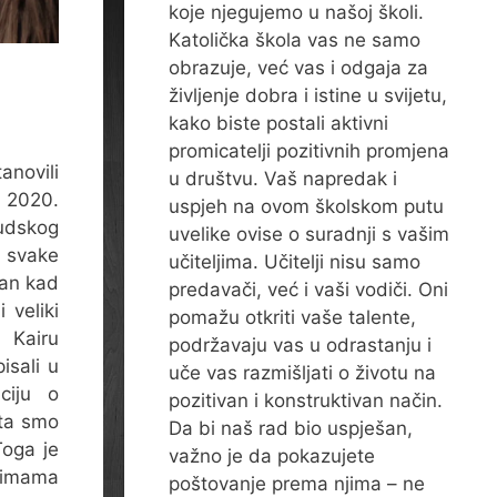
koje njegujemo u našoj školi.
Katolička škola vas ne samo
obrazuje, već vas i odgaja za
življenje dobra i istine u svijetu,
kako biste postali aktivni
promicatelji pozitivnih promjena
anovili
u društvu. Vaš napredak i
2020.
uspjeh na ovom školskom putu
udskog
uvelike ovise o suradnji s vašim
i svake
učiteljima. Učitelji nisu samo
dan kad
predavači, već i vaši vodiči. Oni
 veliki
pomažu otkriti vaše talente,
Kairu
podržavaju vas u odrastanju i
isali u
uče vas razmišljati o životu na
ciju o
pozitivan i konstruktivan način.
uta smo
Da bi naš rad bio uspješan,
Toga je
važno je da pokazujete
g imama
poštovanje prema njima – ne