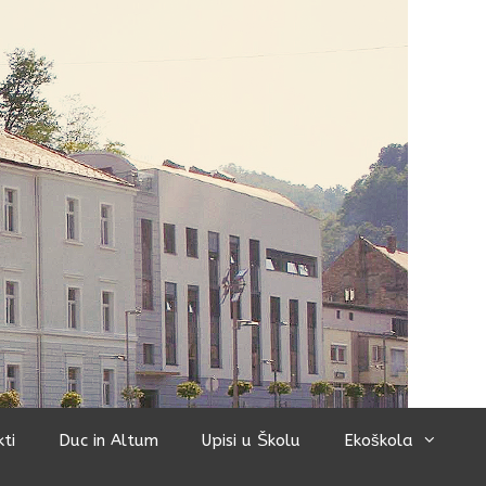
kti
Duc in Altum
Upisi u Školu
Ekoškola