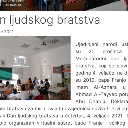
n ljudskog bratstva
če 2021.
Ujedinjeni narodi ust
su 21. prosinca 
Međunarodni dan lj
bratstva, koji se slav
godine 4. veljače, na 
su 2019. papa Franjo i
imam Al-Azhara u 
Ahmad Al-Tayyeb potp
Abu Dhabiju Deklara
om bratstvu za mir u svijetu i zajednički suživot. Prvi p
vili Dan ljudskog bratstva u četvrtak, 4. veljače 2021. 
io organiziran virtualni susret pape Franje i veliko