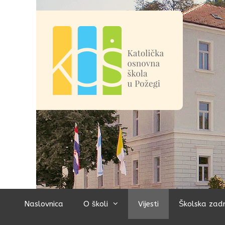
Preskoči
na
sadržaj
Naslovnica
O školi
Vijesti
Školska zad