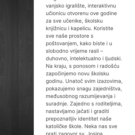
vanjsko igralište, interaktivnu
učionicu otvorenu ove godine
za sve učenike, školsku
knjižnicu i kapelicu. Koristite
sve naše prostore s
poštovanjem, kako biste i u
slobodno vrijeme rasli –
duhovno, intelektualno i ljudski.
Na kraju, s ponosom i radošću
započinjemo novu školsku
godinu. Unatoč svim izazovima,
pokazujemo snagu zajedništva,
međusobnog razumijevanja i
suradnje. Zajedno s roditeljima,
nastavljamo jačati i graditi
prepoznatljiv identitet naše
katoličke škole. Neka nas sve
prati zagovor sv. Josipa,