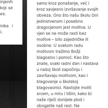
injenih
samo kroz ponašanje, već i
koji se
kroz savjesno izvršavanje svojih
ews.
obveza. Ono što našu školu čini
jedinstvenom i posebno
nika i
dragocjenom jest molitva. U
i.
vjeri se ne može rasti bez
molitve – bilo zajedničke ili
osobne. U svakom radu
molitvom tražimo Božji
blagoslov i pomoć. Kao što
znate, svaki radni dan i nastava
u našoj školi započinju i
završavaju molitvom, kao i
blagovanje u školskoj
blagovaonici. Nastojte moliti
srcem, u miru i tišini, kako bi
naše riječi donijele plod i
obogatile naš rast. Ne