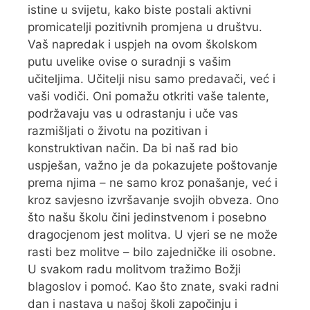
istine u svijetu, kako biste postali aktivni
promicatelji pozitivnih promjena u društvu.
Vaš napredak i uspjeh na ovom školskom
putu uvelike ovise o suradnji s vašim
učiteljima. Učitelji nisu samo predavači, već i
vaši vodiči. Oni pomažu otkriti vaše talente,
podržavaju vas u odrastanju i uče vas
razmišljati o životu na pozitivan i
konstruktivan način. Da bi naš rad bio
uspješan, važno je da pokazujete poštovanje
prema njima – ne samo kroz ponašanje, već i
kroz savjesno izvršavanje svojih obveza. Ono
što našu školu čini jedinstvenom i posebno
dragocjenom jest molitva. U vjeri se ne može
rasti bez molitve – bilo zajedničke ili osobne.
U svakom radu molitvom tražimo Božji
blagoslov i pomoć. Kao što znate, svaki radni
dan i nastava u našoj školi započinju i