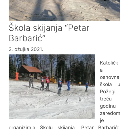
Škola skijanja “Petar
Barbarić”
2. ožujka 2021.
Katoličk
a
osnovna
škola u
Požegi
treću
godinu
zaredom
je
organizirala Školu skijanja „Petar Barbarić“.