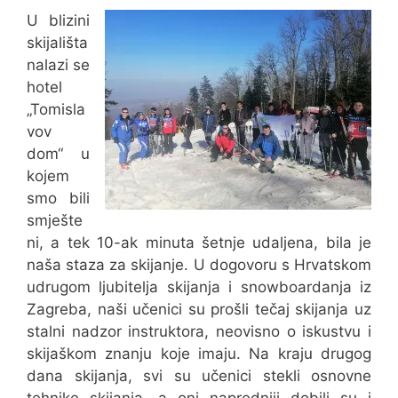
U blizini
skijališta
nalazi se
hotel
„Tomisla
vov
dom“ u
kojem
smo bili
smješte
ni, a tek 10-ak minuta šetnje udaljena, bila je
naša staza za skijanje. U dogovoru s Hrvatskom
udrugom ljubitelja skijanja i snowboardanja iz
Zagreba, naši učenici su prošli tečaj skijanja uz
stalni nadzor instruktora, neovisno o iskustvu i
skijaškom znanju koje imaju. Na kraju drugog
dana skijanja, svi su učenici stekli osnovne