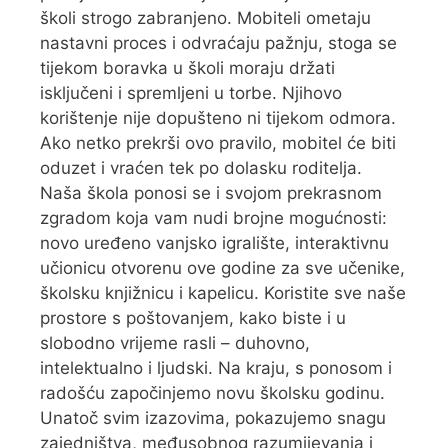
školi strogo zabranjeno. Mobiteli ometaju
nastavni proces i odvraćaju pažnju, stoga se
tijekom boravka u školi moraju držati
isključeni i spremljeni u torbe. Njihovo
korištenje nije dopušteno ni tijekom odmora.
Ako netko prekrši ovo pravilo, mobitel će biti
oduzet i vraćen tek po dolasku roditelja.
Naša škola ponosi se i svojom prekrasnom
zgradom koja vam nudi brojne mogućnosti:
novo uređeno vanjsko igralište, interaktivnu
učionicu otvorenu ove godine za sve učenike,
školsku knjižnicu i kapelicu. Koristite sve naše
prostore s poštovanjem, kako biste i u
slobodno vrijeme rasli – duhovno,
intelektualno i ljudski. Na kraju, s ponosom i
radošću započinjemo novu školsku godinu.
Unatoč svim izazovima, pokazujemo snagu
zajedništva, međusobnog razumijevanja i