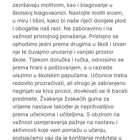
završavaju molitvom, kao i blagovanje u
školskoj blagovaonici. Nastojte moliti srcem,
u miru i tišini, kako bi naše riječi donijele plod
i obogatile naš rast. Ne zaboravimo i na
važnost pristojnog ponašanja. Pristojno se
ophodimo jedni prema drugima u školi i izvan
nje te čuvajmo unutarnji i vanjski prostor
škole. Tijekom doručka i ručka, odnosimo se
prema hrani s poštovanjem, a u razrede
ulazimo u školskim papučama. Učionice treba
redovito prozračivati, ali strogo je zabranjeno
naginjati se kroz prozor, dovikivati se ili bacati
predmete. Žvakanje žvakaćih guma za
vrijeme nastave također je neprihvatljivo
prema učenicima i učiteljima. S obzirom na
važnost usmjeravanja pažnje na nastavu i
aktivnosti koje vam pomažu u učenju,
podsjećamo vas da je korištenje mobitela u