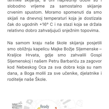
tehnike skijanja, a oni napredniji dobili su i
slobodno vrijeme za samostalno skijanje
crvenim spustom. Moramo spomenuti da smo
skijali na dnevnoj temperaturi koja je dostizala
čak do ugodnih +16ᵒ C i na stazi koja se držala
relativno dobro zahvaljujući snježnim topovima.
Na samom kraju naše škole skijanja posjetili
smo obližnju kapelicu Majke Božje Sljemenske –
Kraljice Hrvata, gdje smo zahvalili Gospi
Sljemenskoj i našem Petru Barbariću za zagovor
kod Nebeskog Oca za sva dobra koja su nam
dana, a Boga molili za sve učenike, djelatnike i
roditelje naše Škole.