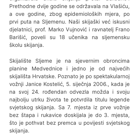
Prethodne dvije godine se održavala na Vlašiću,
a ove godine, zbog epidemioloških mjera, po
prvi puta na Sljemenu. Naši skijaški već iskusni
djelatnici, prof. Marko Vujnović i ravnatelj Frano
Barišić, poveli su 18 učenika na sljemensku
školu skijanja.
Skijalište Sljeme je na sjevernim obroncima
planine Medvednice i jedno je od najvećih
skijališta Hrvatske. Poznato je po spektakularnoj
vožnji Janice Kostelić, 5. siječnja 2006., kada je
na svoj 24. rođendan odvezla možda i svoju
najbolju utrku života te potvrdila titulu legende
svjetskog skijanja. Sa 7. mjesta iz prve vožnje
bez štapa i rukavice doskijala je do 3. mjesta,
što je pothvat bez premca u povijesti svjetskog
skijanja.