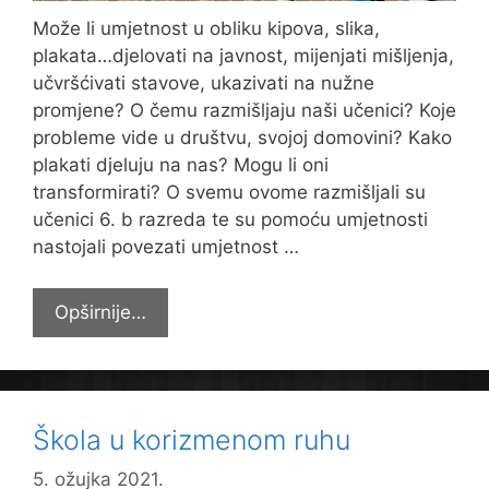
Može li umjetnost u obliku kipova, slika,
plakata…djelovati na javnost, mijenjati mišljenja,
učvršćivati stavove, ukazivati na nužne
promjene? O čemu razmišljaju naši učenici? Koje
probleme vide u društvu, svojoj domovini? Kako
plakati djeluju na nas? Mogu li oni
transformirati? O svemu ovome razmišljali su
učenici 6. b razreda te su pomoću umjetnosti
nastojali povezati umjetnost …
Umjestnost,
Opširnije…
zajednica
i
Domovina
Škola u korizmenom ruhu
5. ožujka 2021.