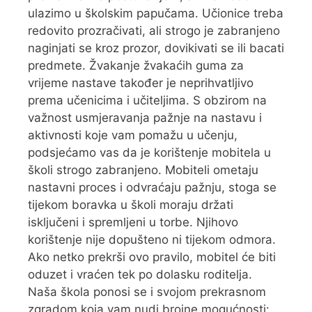
ulazimo u školskim papučama. Učionice treba
redovito prozračivati, ali strogo je zabranjeno
naginjati se kroz prozor, dovikivati se ili bacati
predmete. Žvakanje žvakaćih guma za
vrijeme nastave također je neprihvatljivo
prema učenicima i učiteljima. S obzirom na
važnost usmjeravanja pažnje na nastavu i
aktivnosti koje vam pomažu u učenju,
podsjećamo vas da je korištenje mobitela u
školi strogo zabranjeno. Mobiteli ometaju
nastavni proces i odvraćaju pažnju, stoga se
tijekom boravka u školi moraju držati
isključeni i spremljeni u torbe. Njihovo
korištenje nije dopušteno ni tijekom odmora.
Ako netko prekrši ovo pravilo, mobitel će biti
oduzet i vraćen tek po dolasku roditelja.
Naša škola ponosi se i svojom prekrasnom
zgradom koja vam nudi brojne mogućnosti: