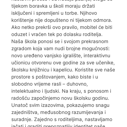
tijekom boravka u školi moraju držati
isključeni i spremljeni u torbe. Njihovo
korištenje nije dopušteno ni tijekom odmora.
Ako netko prekrši ovo pravilo, mobitel će biti
oduzet i vraćen tek po dolasku roditelja.
Naša škola ponosi se i svojom prekrasnom
zgradom koja vam nudi brojne mogućnosti:
novo uređeno vanjsko igralište, interaktivnu
učionicu otvorenu ove godine za sve učenike,
školsku knjižnicu i kapelicu. Koristite sve naše
prostore s poštovanjem, kako biste i u
slobodno vrijeme rasli – duhovno,
intelektualno i ljudski. Na kraju, s ponosom i
radošću započinjemo novu školsku godinu.
Unatoč svim izazovima, pokazujemo snagu
zajedništva, međusobnog razumijevanja i
suradnje. Zajedno s roditeljima, nastavljamo
jačati i graditi prepoznatljiv identitet naše