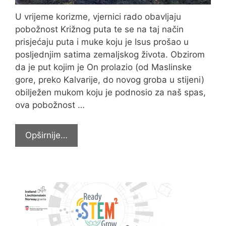
U vrijeme korizme, vjernici rado obavljaju
pobožnost Križnog puta te se na taj način
prisjećaju puta i muke koju je Isus prošao u
posljednjim satima zemaljskog života. Obzirom
da je put kojim je On prolazio (od Maslinske
gore, preko Kalvarije, do novog groba u stijeni)
obilježen mukom koju je podnosio za naš spas,
ova pobožnost …
Križni
Opširnije…
put
na
požeškoj
Kalvariji