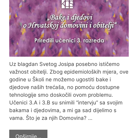
Uz blagdan Svetog Josipa posebno ističemo
važnost obitelji. Zbog epidemioloških mjera, ove
godine u Školi ne možemo ugostiti bake i
djedove naših trećaša, no pomoću dostupne
tehnologije smo doskočili ovom problemu.
Učenici 3.A i 3.B su snimili “intervju” sa svojim
bakama i djedovima, a mi ga sad dijelimo s
vama. Što je za njih Domovina? …
Djedovi
Opširnije…