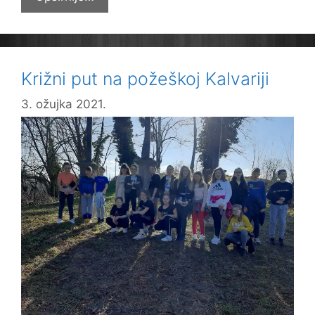
i
bake
virtualno
u
Križni put na požeškoj Kalvariji
Školi
3. ožujka 2021.