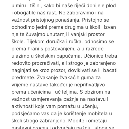
u miru i tišini, kako bi naše riječi donijele plod
i obogatile naš rast. Ne zaboravimo i na
važnost pristojnog ponašanja. Pristojno se
ophodimo jedni prema drugima u školi i izvan
nje te čuvajmo unutarnji i vanjski prostor
škole. Tijekom doručka i ručka, odnosimo se
prema hrani s poštovanjem, a u razrede
ulazimo u školskim papučama. Učionice treba
redovito prozračivati, ali strogo je zabranjeno
naginjati se kroz prozor, dovikivati se ili bacati
predmete. Žvakanje žvakaćih guma za
vrijeme nastave također je neprihvatljivo
prema učenicima i učiteljima. S obzirom na
važnost usmjeravanja pažnje na nastavu i
aktivnosti koje vam pomažu u učenju,
podsjećamo vas da je korištenje mobitela u
školi strogo zabranjeno. Mobiteli ometaju
nastavni proces i odvraćaju pažnju, stoga se