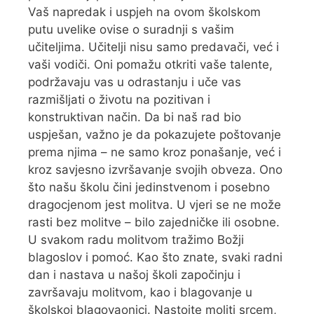
Vaš napredak i uspjeh na ovom školskom
putu uvelike ovise o suradnji s vašim
učiteljima. Učitelji nisu samo predavači, već i
vaši vodiči. Oni pomažu otkriti vaše talente,
podržavaju vas u odrastanju i uče vas
razmišljati o životu na pozitivan i
konstruktivan način. Da bi naš rad bio
uspješan, važno je da pokazujete poštovanje
prema njima – ne samo kroz ponašanje, već i
kroz savjesno izvršavanje svojih obveza. Ono
što našu školu čini jedinstvenom i posebno
dragocjenom jest molitva. U vjeri se ne može
rasti bez molitve – bilo zajedničke ili osobne.
U svakom radu molitvom tražimo Božji
blagoslov i pomoć. Kao što znate, svaki radni
dan i nastava u našoj školi započinju i
završavaju molitvom, kao i blagovanje u
školskoj blagovaonici. Nastojte moliti srcem,