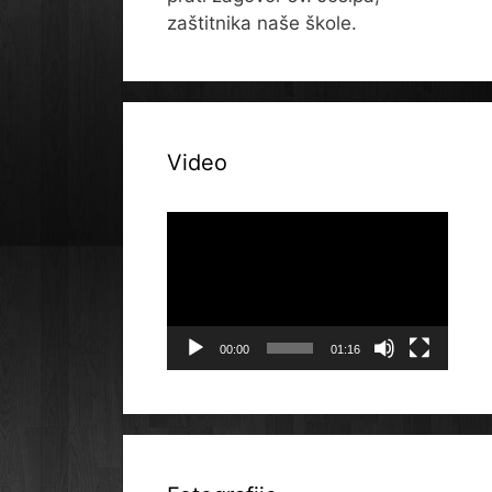
zaštitnika naše škole.
Video
Reproduktor
videozapisa
00:00
01:16