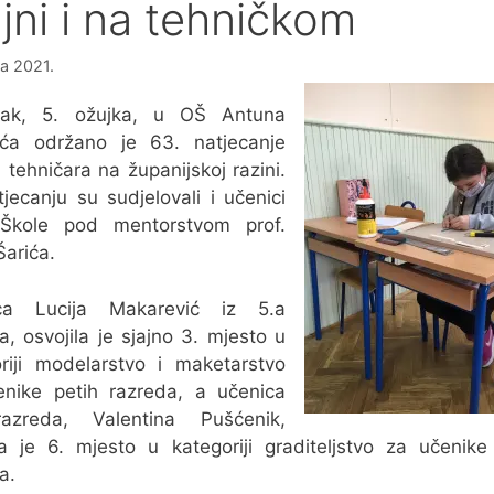
ajni i na tehničkom
ka 2021.
ak, 5. ožujka, u OŠ Antuna
lića održano je 63. natjecanje
 tehničara na županijskoj razini.
jecanju su sudjelovali i učenici
Škole pod mentorstvom prof.
Šarića.
ca Lucija Makarević iz 5.a
a, osvojila je sjajno 3. mjesto u
riji modelarstvo i maketarstvo
enike petih razreda, a učenica
azreda, Valentina Pušćenik,
la je 6. mjesto u kategoriji graditeljstvo za učenike
a.