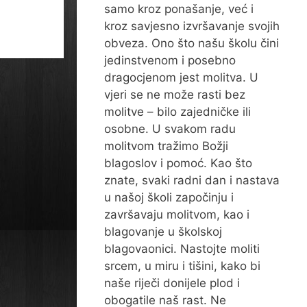
samo kroz ponašanje, već i
kroz savjesno izvršavanje svojih
obveza. Ono što našu školu čini
jedinstvenom i posebno
dragocjenom jest molitva. U
vjeri se ne može rasti bez
molitve – bilo zajedničke ili
osobne. U svakom radu
molitvom tražimo Božji
blagoslov i pomoć. Kao što
znate, svaki radni dan i nastava
u našoj školi započinju i
završavaju molitvom, kao i
blagovanje u školskoj
blagovaonici. Nastojte moliti
srcem, u miru i tišini, kako bi
naše riječi donijele plod i
obogatile naš rast. Ne