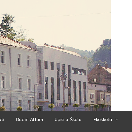
kti
Duc in Altum
Upisi u Školu
Ekoškola