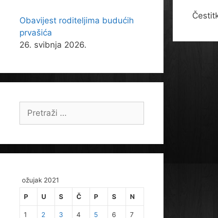
Čestit
Obavijest roditeljima budućih
prvašića
26. svibnja 2026.
Pretraži:
ožujak 2021
P
U
S
Č
P
S
N
1
2
3
4
5
6
7