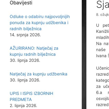
Sj
Obavijesti
8. ožuj
Odluke o odabiru najpovoljnijih
ponuda za kupnju udžbenika i
U pet
radnih bilježnica
Kaniž
14. srpnja 2026.
mladih
Na nat
AŽURIRANO: Natječaj za
naše 
kupnju radnih bilježnica
Ivana 
30. lipnja 2026.
Učeni
Natječaj za kupnju udžbenika
razred
30. lipnja 2026.
katego
za uč
6.a r
UPIS I ISPIS IZBORNIH
osvoji
PREDMETA
razred
2. lipnja 2026.