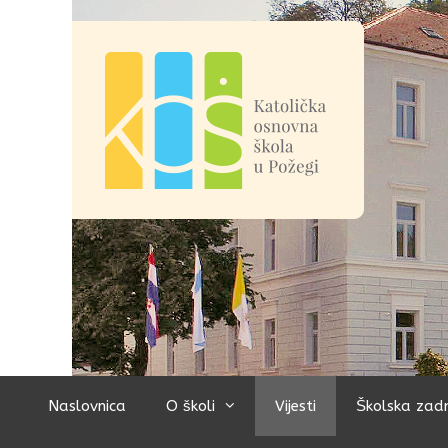
Preskoči
na
sadržaj
Naslovnica
O školi
Vijesti
Školska zad