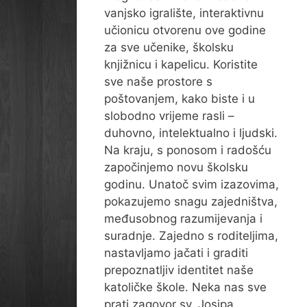
vanjsko igralište, interaktivnu
učionicu otvorenu ove godine
za sve učenike, školsku
knjižnicu i kapelicu. Koristite
sve naše prostore s
poštovanjem, kako biste i u
slobodno vrijeme rasli –
duhovno, intelektualno i ljudski.
Na kraju, s ponosom i radošću
započinjemo novu školsku
godinu. Unatoč svim izazovima,
pokazujemo snagu zajedništva,
međusobnog razumijevanja i
suradnje. Zajedno s roditeljima,
nastavljamo jačati i graditi
prepoznatljiv identitet naše
katoličke škole. Neka nas sve
prati zagovor sv. Josipa,